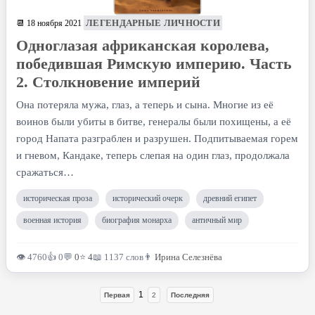
ЛЕГЕНДАРНЫЕ ЛИЧНОСТИ
📆 18 ноября 2021
Одноглазая африканская королева,
победившая Римскую империю. Часть
2. Столкновение империй
Она потеряла мужа, глаз, а теперь и сына. Многие из её
воинов были убиты в битве, генералы были похищены, а её
город Напата разграблен и разрушен. Подпитываемая горем
и гневом, Кандаке, теперь слепая на один глаз, продолжала
сражаться…
историческая проза
исторический очерк
древний египет
военная история
биография монарха
античный мир
👁 4760
👍 0
💬
0
⭐
4
📖 1137 слов
👨
Ирина Селезнёва
1
Первая
2
Последняя