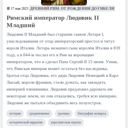
ДРЕВНИЙ РИМ. ОТ РОЖДЕНИЯ ДО ГИБЕЛИ
📆 17 мая 2023
Римский император Людовик II
Младший
Людовик II Младший был старшим сыном Лотаря I,
унаследовавшим от отца императорский престол и титул
короля Италии. Лотарь назначил сына королём Италии в 839
году, а в 844-м послал его в Рим на коронацию
императором, что и сделал Папа Сергий II 15 июня. Узнав,
что Римская империя может остаться без наследника,
братья отца Людовика, его дяди Людовик Немецкий и Карл
Лысый, короли франков, стали думать, как завладеть
империей племянника. Людовик предложил даровать им
некоторые земли, но они отказались, требуя всю империю.
Людовик же пытался объединить весь полуостров.
история
средневековье
хроника
биография монарха
исторический нарратив
каролингская европа