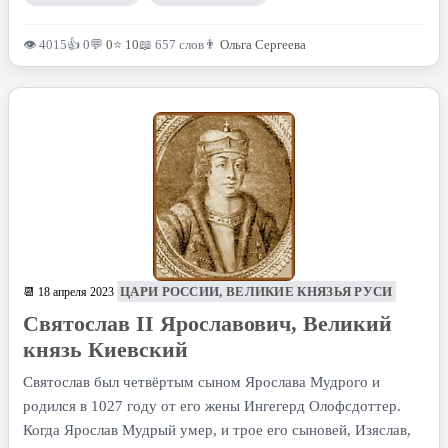
👁 4015
👍 0
💬
0
⭐
10
📖 657 слов
👨
Ольга Сергеева
ЦАРИ РОССИИ, ВЕЛИКИЕ КНЯЗЬЯ РУСИ
📆 18 апреля 2023
Святослав II Ярославович, Великий
князь Киевский
Святослав был четвёртым сыном Ярослава Мудрого и
родился в 1027 году от его жены Ингегерд Олофсдоттер.
Когда Ярослав Мудрый умер, и трое его сыновей, Изяслав,