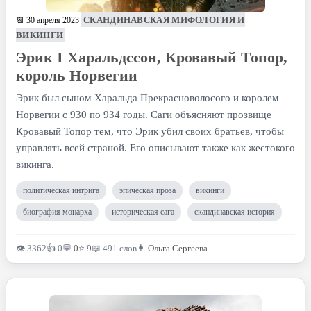
СКАНДИНАВСКАЯ МИФОЛОГИЯ И
📆 30 апреля 2023
ВИКИНГИ
Эрик I Харальдссон, Кровавый Топор,
король Норвегии
Эрик был сыном Харальда Прекрасноволосого и королем
Норвегии с 930 по 934 годы. Саги объясняют прозвище
Кровавый Топор тем, что Эрик убил своих братьев, чтобы
управлять всей страной. Его описывают также как жестокого
викинга.
политическая интрига
эпическая проза
викинги
биография монарха
историческая сага
скандинавская история
👁 3362
👍 0
💬
0
⭐
9
📖 491 слов
👨
Ольга Сергеева