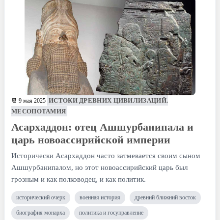
ИСТОКИ ДРЕВНИХ ЦИВИЛИЗАЦИЙ.
📆 9 мая 2025
МЕСОПОТАМИЯ
Асархаддон: отец Ашшурбанипала и
царь новоассирийской империи
Исторически Асархаддон часто затмевается своим сыном
Ашшурбанипалом, но этот новоассирийский царь был
грозным и как полководец, и как политик.
исторический очерк
военная история
древний ближний восток
биография монарха
политика и госуправление