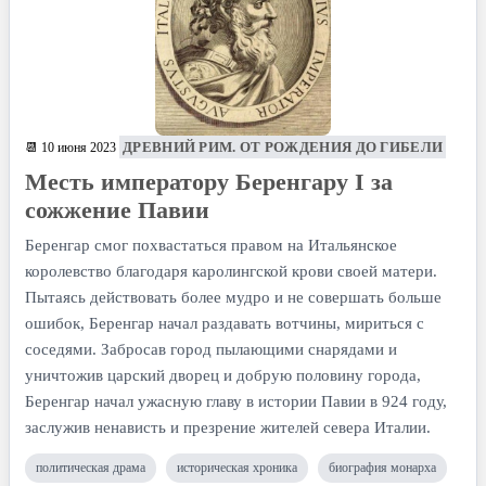
ДРЕВНИЙ РИМ. ОТ РОЖДЕНИЯ ДО ГИБЕЛИ
📆 10 июня 2023
Месть императору Беренгару I за
сожжение Павии
Беренгар смог похвастаться правом на Итальянское
королевство благодаря каролингской крови своей матери.
Пытаясь действовать более мудро и не совершать больше
ошибок, Беренгар начал раздавать вотчины, мириться с
соседями. Забросав город пылающими снарядами и
уничтожив царский дворец и добрую половину города,
Беренгар начал ужасную главу в истории Павии в 924 году,
заслужив ненависть и презрение жителей севера Италии.
политическая драма
историческая хроника
биография монарха