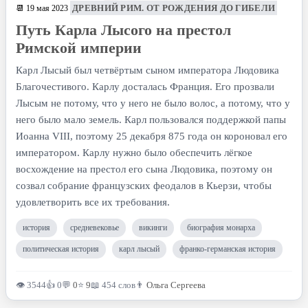
ДРЕВНИЙ РИМ. ОТ РОЖДЕНИЯ ДО ГИБЕЛИ
📆 19 мая 2023
Путь Карла Лысого на престол
Римской империи
Карл Лысый был четвёртым сыном императора Людовика
Благочестивого. Карлу досталась Франция. Его прозвали
Лысым не потому, что у него не было волос, а потому, что у
него было мало земель. Карл пользовался поддержкой папы
Иоанна VIII, поэтому 25 декабря 875 года он короновал его
императором. Карлу нужно было обеспечить лёгкое
восхождение на престол его сына Людовика, поэтому он
созвал собрание французских феодалов в Кьерзи, чтобы
удовлетворить все их требования.
история
средневековье
викинги
биография монарха
политическая история
карл лысый
франко-германская история
👁 3544
👍 0
💬
0
⭐
9
📖 454 слов
👨
Ольга Сергеева