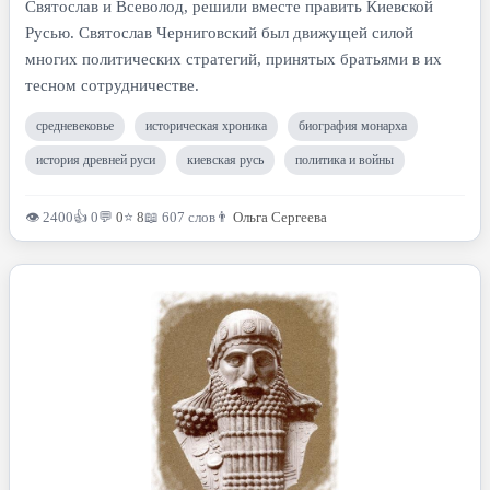
Святослав и Всеволод, решили вместе править Киевской
Русью. Святослав Черниговский был движущей силой
многих политических стратегий, принятых братьями в их
тесном сотрудничестве.
средневековье
историческая хроника
биография монарха
история древней руси
киевская русь
политика и войны
👁 2400
👍 0
💬
0
⭐
8
📖 607 слов
👨
Ольга Сергеева