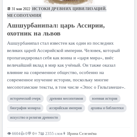
ИСТОКИ ДРЕВНИХ ЦИВИЛИЗАЦИЙ.
📆 31 мая 2022
МЕСОПОТАМИЯ
Ашшурбанипал: царь Ассирии,
охотник на львов
Ашшурбанипал стал известен как один из последних
великих царей Ассирийской империи. Человек, который
пропагандировал себя как воина и «царя мира», внёс
величайший вклад в мир как учёный. Он также оказал
влияние на современное общество, особенно на
современное изучение истории, поскольку многие
месопотамские тексты, в том числе «Эпос о Гильгамеше».
исторический очерк
древняя месопотамия
военная история
биография монарха
ассирийская империя
архивы и библиотеки
искусство и религия древности
👁 6604
👍 0
💬
0
⭐
7
📖 2355 слов
👨
Ирина Селезнёва