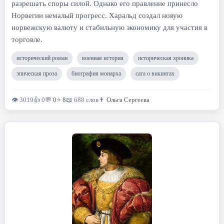
разрешать споры силой. Однако его правление принесло
Норвегии немалый прогресс. Харальд создал новую
норвежскую валюту и стабильную экономику для участия в
торговле.
исторический роман
военная история
историческая хроника
эпическая проза
биография монарха
сага о викингах
👁 3019
👍 0
💬
0
⭐
8
📖 688 слов
👨
Ольга Сергеева