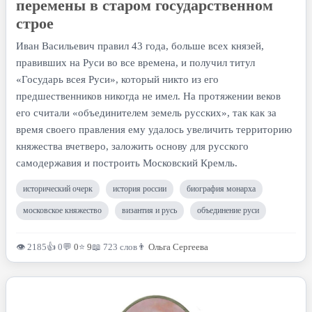
перемены в старом государственном
строе
Иван Васильевич правил 43 года, больше всех князей,
правивших на Руси во все времена, и получил титул
«Государь всея Руси», который никто из его
предшественников никогда не имел. На протяжении веков
его считали «объединителем земель русских», так как за
время своего правления ему удалось увеличить территорию
княжества вчетверо, заложить основу для русского
самодержавия и построить Московский Кремль.
исторический очерк
история россии
биография монарха
московское княжество
византия и русь
объединение руси
👁 2185
👍 0
💬
0
⭐
9
📖 723 слов
👨
Ольга Сергеева