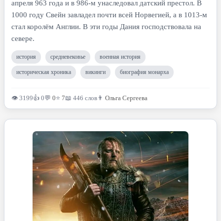
апреля 963 года и в 986-м унаследовал датский престол. В
1000 году Свейн завладел почти всей Норвегией, а в 1013-м
стал королём Англии. В эти годы Дания господствовала на
севере.
история
средневековье
военная история
историческая хроника
викинги
биография монарха
👁 3199
👍 0
💬
0
⭐
7
📖 446 слов
👨
Ольга Сергеева