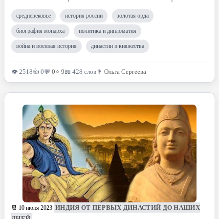
средневековье
история россии
золотая орда
биография монарха
политика и дипломатия
война и военная история
династии и княжества
👁 2518
👍 0
💬
0
⭐
9
📖 428 слов
👨
Ольга Сергеева
ИНДИЯ ОТ ПЕРВЫХ ДИНАСТИЙ ДО НАШИХ
📆 10 июня 2023
ДНЕЙ