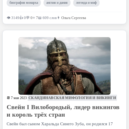
биография монарха
англия и дания
легенда и миф
👁 3149
👍 0
💬
0
⭐
7
📖 609 слов
👨
Ольга Сергеева
СКАНДИНАВСКАЯ МИФОЛОГИЯ И ВИКИНГИ
📆 7 мая 2023
Свейн I Вилобородый, лидер викингов
и король трёх стран
Свейн был сыном Харальда Синего Зуба, он родился 17