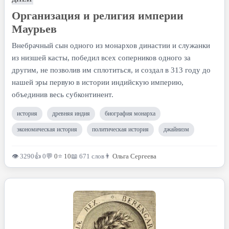
Организация и религия империи
Маурьев
Внебрачный сын одного из монархов династии и служанки
из низшей касты, победил всех соперников одного за
другим, не позволив им сплотиться, и создал в 313 году до
нашей эры первую в истории индийскую империю,
объединив весь субконтинент.
история
древняя индия
биография монарха
экономическая история
политическая история
джайнизм
👁 3290
👍 0
💬
0
⭐
10
📖 671 слов
👨
Ольга Сергеева