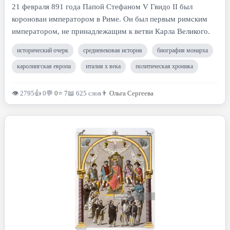
21 февраля 891 года Папой Стефаном V Гвидо II был
коронован императором в Риме. Он был первым римским
императором, не принадлежащим к ветви Карла Великого.
исторический очерк
средневековая история
биография монарха
каролингская европа
италия x века
политическая хроника
👁 2795
👍 0
💬
0
⭐
7
📖 625 слов
👨
Ольга Сергеева