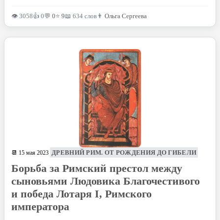
👁 3058
👍 0
💬
0
⭐
9
📖 634 слов
👨
Ольга Сергеева
ДРЕВНИЙ РИМ. ОТ РОЖДЕНИЯ ДО ГИБЕЛИ
📆 15 мая 2023
Борьба за Римский престол между
сыновьями Людовика Благочестивого
и победа Лотаря I, Римского
императора