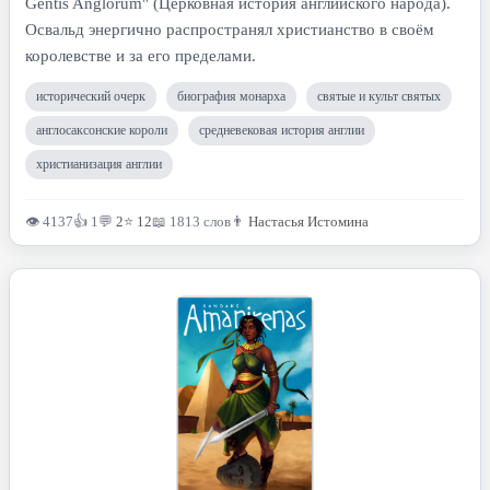
Gentis Anglorum" (Церковная история английского народа).
Освальд энергично распространял христианство в своём
королевстве и за его пределами.
исторический очерк
биография монарха
святые и культ святых
англосаксонские короли
средневековая история англии
христианизация англии
👁 4137
👍 1
💬
2
⭐
12
📖 1813 слов
👨
Настасья Истомина