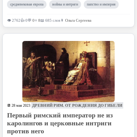
средневековая европа
войны и интриги
папство и империя
👁 2762
👍 0
💬
0
⭐
8
📖 685 слов
👨
Ольга Сергеева
ДРЕВНИЙ РИМ. ОТ РОЖДЕНИЯ ДО ГИБЕЛИ
📆 28 мая 2023
Первый римский император не из
каролингов и церковные интриги
против него