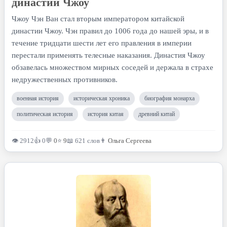
династии Чжоу
Чжоу Чэн Ван стал вторым императором китайской
династии Чжоу. Чэн правил до 1006 года до нашей эры, и в
течение тридцати шести лет его правления в империи
перестали применять телесные наказания. Династия Чжоу
обзавелась множеством мирных соседей и держала в страхе
недружественных противников.
военная история
историческая хроника
биография монарха
политическая история
история китая
древний китай
👁 2912
👍 0
💬
0
⭐
9
📖 621 слов
👨
Ольга Сергеева