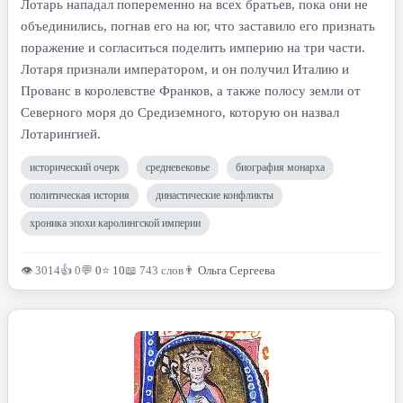
Лотарь нападал попеременно на всех братьев, пока они не
объединились, погнав его на юг, что заставило его признать
поражение и согласиться поделить империю на три части.
Лотаря признали императором, и он получил Италию и
Прованс в королевстве Франков, а также полосу земли от
Северного моря до Средиземного, которую он назвал
Лотарингией.
исторический очерк
средневековье
биография монарха
политическая история
династические конфликты
хроника эпохи каролингской империи
👁 3014
👍 0
💬
0
⭐
10
📖 743 слов
👨
Ольга Сергеева