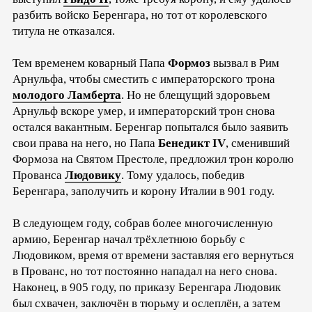
разбить войско Беренгара, но тот от королевского
титула не отказался.
Тем временем коварный Папа
Формоз
вызвал в Рим
Арнульфа, чтобы сместить с императорского трона
молодого Ламберта
. Но не блещущий здоровьем
Арнульф вскоре умер, и императорский трон снова
остался вакантным. Беренгар попытался было заявить
свои права на него, но Папа
Бенедикт IV
, сменивший
Формоза на Святом Престоле, предложил трон королю
Прованса
Людовику
. Тому удалось, победив
Беренгара, заполучить и корону Италии в 901 году.
В следующем году, собрав более многочисленную
армию, Беренгар начал трёхлетнюю борьбу с
Людовиком, время от времени заставляя его вернуться
в Прованс, но тот постоянно нападал на него снова.
Наконец, в 905 году, по приказу Беренгара Людовик
был схвачен, заключён в тюрьму и ослеплён, а затем