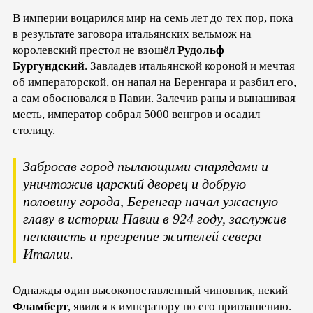
В империи воцарился мир на семь лет до тех пор, пока
в результате заговора итальянских вельмож на
королевский престол не взошёл
Рудольф
Бургундский
. Завладев итальянской короной и мечтая
об императорской, он напал на Беренгара и разбил его,
а сам обосновался в Павии. Залечив раны и вынашивая
месть, император собрал 5000 венгров и осадил
столицу.
Забросав город пылающими снарядами и
уничтожив царский дворец и добрую
половину города, Беренгар начал ужасную
главу в истории Павии в 924 году, заслужив
ненависть и презрение жителей севера
Италии.
Однажды один высокопоставленный чиновник, некий
Фламберт
, явился к императору по его приглашению.