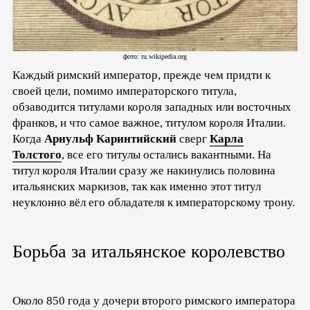
фото: ru.wikipedia.org
Каждый римский император, прежде чем придти к
своей цели, помимо императорского титула,
обзаводится титулами короля западных или восточных
франков, и что самое важное, титулом короля Италии.
Когда
Арнульф Каринтийский
сверг
Карла
Толстого
, все его титулы остались вакантными. На
титул короля Италии сразу же накинулись половина
итальянских маркизов, так как именно этот титул
неуклонно вёл его обладателя к императорскому трону.
Борьба за итальянское королевство
Около 850 года у дочери второго римского императора