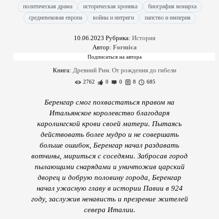
политическая драма
историческая хроника
биография монарха
средневековая европа
войны и интриги
папство и империя
10.06.2023
Рубрика:
История
Автор:
Formica
Книга:
Древний Рим. От рождения до гибели
2762
0
0
8
685
Беренгар смог похвастаться правом на
Итальянское королевство благодаря
каролингской крови своей матери. Пытаясь
действовать более мудро и не совершать
больше ошибок, Беренгар начал раздавать
вотчины, мириться с соседями. Забросав город
пылающими снарядами и уничтожив царский
дворец и добрую половину города, Беренгар
начал ужасную главу в истории Павии в 924
году, заслужив ненависть и презрение жителей
севера Италии.