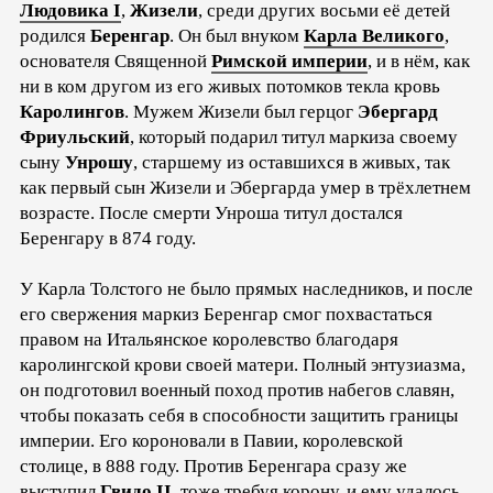
Людовика I
,
Жизели
, среди других восьми её детей
родился
Беренгар
. Он был внуком
Карла Великого
,
основателя Священной
Римской империи
, и в нём, как
ни в ком другом из его живых потомков текла кровь
Каролингов
. Мужем Жизели был герцог
Эбергард
Фриульский
, который подарил титул маркиза своему
сыну
Унрошу
, старшему из оставшихся в живых, так
как первый сын Жизели и Эбергарда умер в трёхлетнем
возрасте. После смерти Унроша титул достался
Беренгару в 874 году.
У Карла Толстого не было прямых наследников, и после
его свержения маркиз Беренгар смог похвастаться
правом на Итальянское королевство благодаря
каролингской крови своей матери. Полный энтузиазма,
он подготовил военный поход против набегов славян,
чтобы показать себя в способности защитить границы
империи. Его короновали в Павии, королевской
столице, в 888 году. Против Беренгара сразу же
выступил
Гвидо II
, тоже требуя корону, и ему удалось