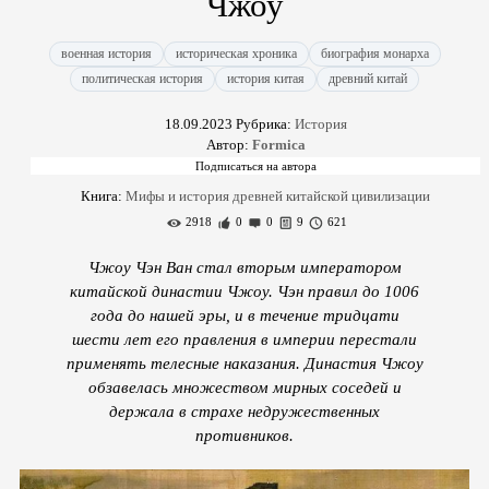
Чжоу
военная история
историческая хроника
биография монарха
политическая история
история китая
древний китай
18.09.2023
Рубрика:
История
Автор:
Formica
Книга:
Мифы и история древней китайской цивилизации
2918
0
0
9
621
Чжоу Чэн Ван стал вторым императором
китайской династии Чжоу. Чэн правил до 1006
года до нашей эры, и в течение тридцати
шести лет его правления в империи перестали
применять телесные наказания. Династия Чжоу
обзавелась множеством мирных соседей и
держала в страхе недружественных
противников.