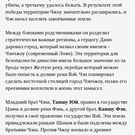
убиты, а третьему удалось бежать. В результате этой
победы территории Чжоу значительно расширились, и
Чэн начал заселять завоёванные земли.
Между близкими родственниками он разделил
стратегически важные регионы, а герцогу Даню
даровал город, который назвал своим именем -
Чэнчжоу (современный Лоян). Эта территория для
безопасности династии имела большое значение из-за
брода через Желтую реку, перейдя который можно
было попасть к долине реки Вэй. Чэн планировал
сделать восточной столицей город Чэнчжоу, позже его
преемники воплотили в жизнь этот замысел.
Младший брат Чэна,
Таншу Юй
, правил в государстве
Цзинь в долине реки Фэнь, а другой брат,
Каншу Фэн
,
получил в своё правление государство Вэй. Эти земли
принадлежали раньше Шанам и были поделены между
братьями Чэна. Против Чжоу воевало и древнее