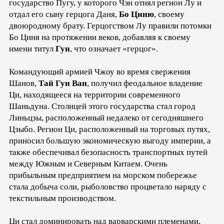
государство Пугу, у которого Чэн отнял регион Лу и
отдал его сыну герцога Даня,
Бо Циню
, своему
двоюродному брату. Герцогством Лу правили потомки
Бо Циня на протяжении веков, добавляя к своему
имени титул
Гун
, что означает «герцог».
Командующий армией Чжоу во время свержения
Шанов,
Тай Гун Ван
, получил феодальное владение
Ци, находящееся на территории современного
Шаньдуна. Столицей этого государства стал город
Линьцзы, расположенный недалеко от сегодняшнего
Цзыбо. Регион Ци, расположенный на торговых путях,
приносил большую экономическую выгоду империи, а
также обеспечивал безопасность транспортных путей
между Южным и Северным Китаем. Очень
прибыльным предприятием на морском побережье
стала добыча соли, рыболовство процветало наряду с
текстильным производством.
Ци стал доминировать над варварскими племенами,