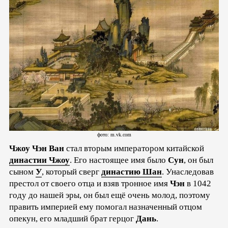
фото: m.vk.com
Чжоу Чэн Ван
стал вторым императором китайской
династии Чжоу
. Его настоящее имя было
Сун
, он был
сыном
У
, который сверг
династию Шан
. Унаследовав
престол от своего отца и взяв тронное имя
Чэн
в 1042
году до нашей эры, он был ещё очень молод, поэтому
править империей ему помогал назначенный отцом
опекун, его младший брат герцог
Дань
.