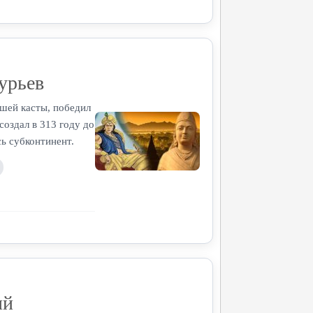
урьев
зшей касты, победил
создал в 313 году до
ь субконтинент.
ий