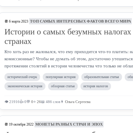
ТОП САМЫХ ИНТЕРЕСНЫХ ФАКТОВ ВСЕГО МИРА
📆 6 марта 2023
Истории о самых безумных налогах
странах
Кто хоть раз не жаловался, что ему приходится что-то платить: н
комиссионные? Чтобы не думать об этом, достаточно утешиться
протяжении столетий в истории человечества что только не обла
исторический очерк
популярная история
образовательная статья
общ
экономическая история
обзорная статья
история налогов
👁 21916
👍 0
💬
0
⭐
26
📖 486 слов
👨
Ольга Сергеева
МОНЕТЫ РАЗНЫХ СТРАН И ЭПОХ
📆 19 октября 2022