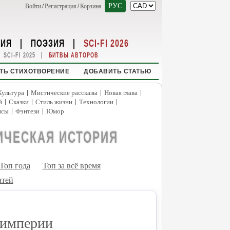
РУС
Войти
/
Регистрация
/
Корзина
НИЯ
|
ПОЭЗИЯ
|
SCI-FI 2026
|
SCI-FI 2025
БИТВЫ АВТОРОВ
ТЬ СТИХОТВОРЕНИЕ
ДОБАВИТЬ СТАТЬЮ
|
|
|
Культура
Мистические рассказы
Новая глава
|
|
|
|
й
Сказки
Стиль жизни
Технологии
|
|
нсы
Фэнтези
Юмор
ИЧЕСКАЯ ИСТОРИЯ
Топ года
Топ за всё время
атей
 империи