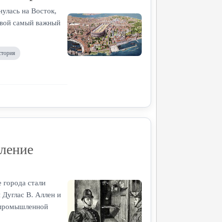
улась на Восток,
свой самый важный
стория
ление
 города стали
 Дуглас В. Аллен и
а промышленной