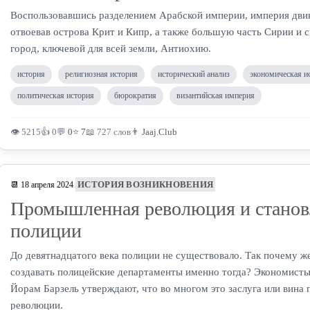
Воспользовавшись разделением Арабской империи, империя двин
отвоевав острова Крит и Кипр, а также большую часть Сирии и 
город, ключевой для всей земли, Антиохию.
история
религиозная история
исторический анализ
экономическая и
политическая история
бюрократия
византийская империя
👁 5215
👍 0
💬
0
⭐
7
📖 727 слов
👨
Jaaj.Club
ИСТОРИЯ ВОЗНИКНОВЕНИЯ
📆 18 апреля 2024
Промышленная революция и станов
полиции
До девятнадцатого века полиции не существовало. Так почему же
создавать полицейские департаменты именно тогда? Экономисты
Йорам Барзель утверждают, что во многом это заслуга или вин
революции.