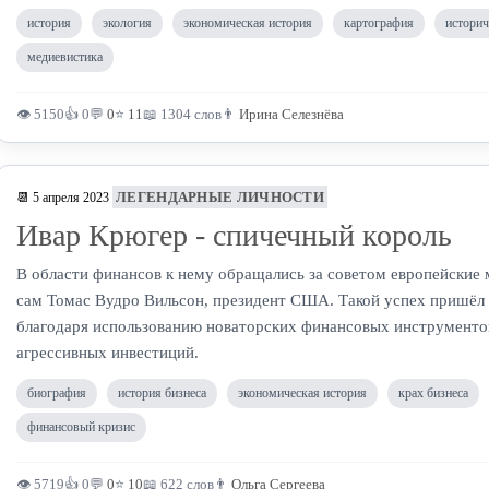
история
экология
экономическая история
картография
историч
медиевистика
👁 5150
👍 0
💬
0
⭐
11
📖 1304 слов
👨
Ирина Селезнёва
ЛЕГЕНДАРНЫЕ ЛИЧНОСТИ
📆 5 апреля 2023
Ивар Крюгер - спичечный король
В области финансов к нему обращались за советом европейские
сам Томас Вудро Вильсон, президент США. Такой успех пришёл
благодаря использованию новаторских финансовых инструменто
агрессивных инвестиций.
биография
история бизнеса
экономическая история
крах бизнеса
финансовый кризис
👁 5719
👍 0
💬
0
⭐
10
📖 622 слов
👨
Ольга Сергеева