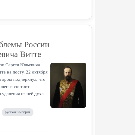
облемы России
евича Витте
сов Сергея Юльевича
те на посту. 22 октября
тором подчеркнул, что
овести состоит
 удаления из неё духа
русская империя