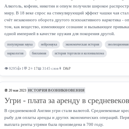
Алкоголь, кофеин, никотин и опиум получили широкое распростр
миру. В 18 веке спрос на стимулирующий эффект чашки чая стал
счёт незаконного оборота другого психоактивного наркотика - о
том, как вещество, изменяющее сознание и вызывающее привыка
одной империей в качестве оружия для покорения другой.
популярная наука
нейронаука
экономическая история
эволюционная
наркология
биохимия
история торговли и колониализма
👁 9295
👍 1
💬
2
⭐
17
📖 3145 слов
👨
D&P
ИСТОРИЯ ВОЗНИКНОВЕНИЯ
📆 20 мая 2023
Угри - плата за аренду в средневек
В средневековой Англии угри стали валютой. Средневековые кре
рыбу для оплаты аренды и других экономических операций. Пер
выплата ренты угрями была произведена в 700 году.