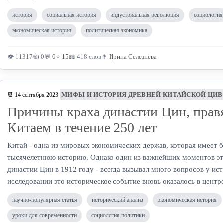
история
социальная история
индустриальная революция
социология
экономическая история
политическая экономика
👁 11317
👍 0
💬
0
⭐
15
📖 418 слов
👨
Ирина Селезнёва
МИФЫ И ИСТОРИЯ ДРЕВНЕЙ КИТАЙСКОЙ ЦИ
📆 14 сентября 2023
Причины краха династии Цин, пра
Китаем в течение 250 лет
Китай - одна из мировых экономических держав, которая имеет 
тысячелетнюю историю. Однако один из важнейших моментов это
династии Цин в 1912 году - всегда вызывал много вопросов у ис
исследовании это историческое событие вновь оказалось в центр
научно-популярная статья
исторический анализ
экономическая история
уроки для современности
социология политики