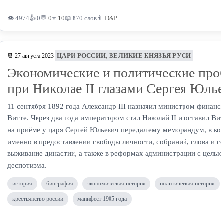
👁 4974
👍 0
💬
0
⭐
10
📖 870 слов
👨
D&P
ЦАРИ РОССИИ, ВЕЛИКИЕ КНЯЗЬЯ РУСИ
📆 27 августа 2023
Экономические и политические пр
при Николае II глазами Сергея Юль
11 сентября 1892 года Александр III назначил министром финан
Витте. Через два года императором стал Николай II и оставил Вит
на приёме у царя Сергей Юльевич передал ему меморандум, в ко
именно в предоставлении свободы личности, собраний, слова и с
выживание династии, а также в реформах администрации с целью
деспотизма.
история
биография
экономическая история
политическая история
крестьянство россии
манифест 1905 года