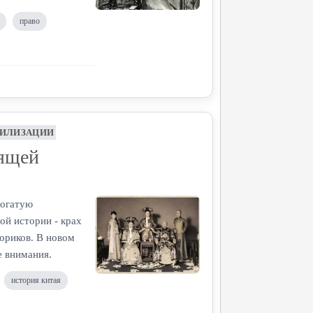
право
ВИЛИЗАЦИИ
вящей
богатую
й истории - крах
ториков. В новом
е внимания.
история китая