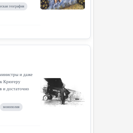
еская география
 министры и даже
 к Крюгеру
в и достаточно
монополия