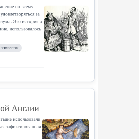
анение по всему
 удовлетворяться за
пиума. Это история о
ние, использовалось
 психология
овой Англии
стьяне использовали
вая зафиксированная