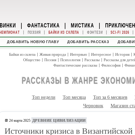
ВИНКИ
|
ФАНТАСТИКА
|
МИСТИКА
|
ПРИКЛЮЧЕ
|
|
|
|
|
ЧЕМПИОНАТ
ПОЭЗИЯ
БАЙКИ ИЗ СКЛЕПА
ФЭНТЕЗИ
SCI-FI 2026
ДОБАВИТЬ НОВУЮ ГЛАВУ
ДОБАВИТЬ РАССКАЗ
ДОБАВИ
|
|
|
|
|
Байки из склепа
Живая природа
Интервью
Интересное
История
|
|
|
|
Общество
Поэзия
Психология
Рассказы
Рассказы для дете
|
|
Фантастические рассказы
Философия
Фина
РАССКАЗЫ В ЖАНРЕ ЭКОНОМ
Топ недели
Топ месяца
Топ за 6 месяцев
Черновик
Магазин ст
ДРЕВНИЕ ЦИВИЛИЗАЦИИ
📆 24 марта 2025
Источники кризиса в Византийской