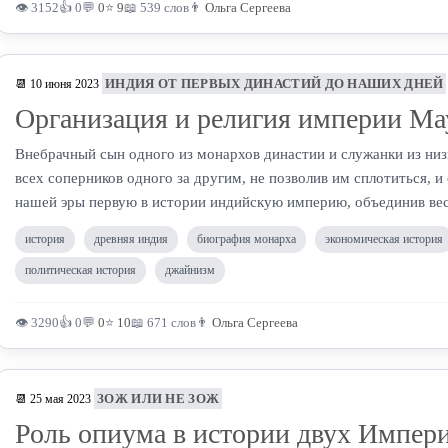
👁 3152
👍 0
💬
0
⭐
9
📖 539 слов
👨
Ольга Сергеева
ИНДИЯ ОТ ПЕРВЫХ ДИНАСТИЙ ДО НАШИХ ДНЕЙ
📆 10 июня 2023
Организация и религия империи Ма
Внебрачный сын одного из монархов династии и служанки из ни
всех соперников одного за другим, не позволив им сплотиться, и 
нашей эры первую в истории индийскую империю, объединив вес
история
древняя индия
биография монарха
экономическая история
политическая история
джайнизм
👁 3290
👍 0
💬
0
⭐
10
📖 671 слов
👨
Ольга Сергеева
ЗОЖ ИЛИ НЕ ЗОЖ
📆 25 мая 2023
Роль опиума в истории двух Импер