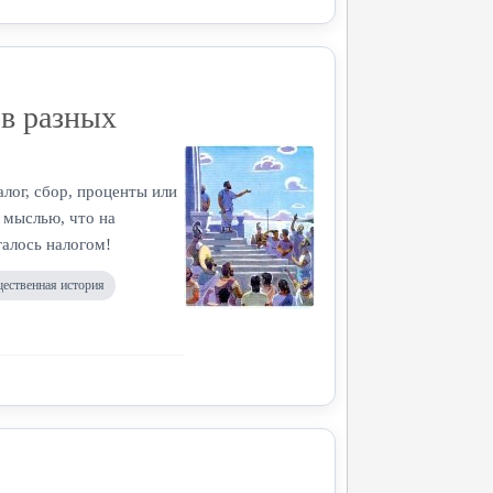
 в разных
алог, сбор, проценты или
 мыслью, что на
галось налогом!
ественная история