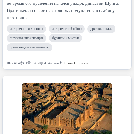
во время его правления начался упадок династии Шунга.
Враги начали строить заговоры, почувствовав слабину
противника.
историческая хроника
исторический обзор
древняя индия
античная цивилизация
буддизм и миссии
греко-индийские контакты
👁 2414
👍 0
💬
0
⭐
7
📖 454 слов
👨
Ольга Сергеева