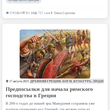
легенда святого дмитрия
👁 3783
👍 0
💬
0
⭐
10
📖 727 слов
👨
Ольга Сергеева
ДРЕВНЯЯ ГРЕЦИЯ. БОГИ, КУЛЬТУРА, ЛЮДИ
📆 17 августа 2023
Предпосылки для начала римского
господства в Греции
В 200-х годах до нашей эры Македония сохраняла уже
шаткую гегемонию над Грецией, где мелкие цари из