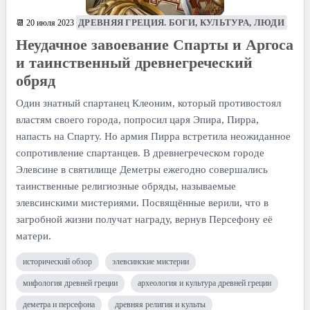
ДРЕВНЯЯ ГРЕЦИЯ. БОГИ, КУЛЬТУРА, ЛЮДИ
📆 20 июля 2023
Неудачное завоевание Спарты и Аргоса
и таинственный древнегреческий
обряд
Один знатный спартанец Клеоним, который противостоял
властям своего города, попросил царя Эпира, Пирра,
напасть на Спарту. Но армия Пирра встретила неожиданное
сопротивление спартанцев. В древнегреческом городе
Элевсине в святилище Деметры ежегодно совершались
таинственные религиозные обряды, называемые
элевсинскими мистериями. Посвящённые верили, что в
загробной жизни получат награду, вернув Персефону её
матери.
исторический обзор
элевсинские мистерии
мифология древней греции
археология и культура древней греции
деметра и персефона
древняя религия и культы