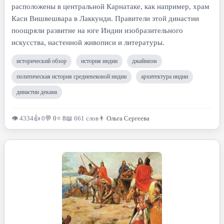
расположены в центральной Карнатаке, как например, храм
Каси Вишвешвара в Лаккунди. Правители этой династии
поощряли развитие на юге Индии изобразительного
искусства, настенной живописи и литературы.
исторический обзор
история индии
джайнизм
политическая история средневековой индии
архитектура индии
династии декана
👁 4334
👍 0
💬
0
⭐
8
📖 661 слов
👨
Ольга Сергеева