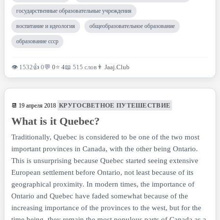
государственные образовательные учреждения
воспитание и идеология
общеобразовательное образование
образование ссср
👁 1532
👍 0
💬
0
⭐
4
📖 515 слов
👨
Jaaj.Club
КРУГОСВЕТНОЕ ПУТЕШЕСТВИЕ
📆 19 апреля 2018
What is it Quebec?
Traditionally, Quebec is considered to be one of the two most
important provinces in Canada, with the other being Ontario.
This is unsurprising because Quebec started seeing extensive
European settlement before Ontario, not least because of its
geographical proximity. In modern times, the importance of
Ontario and Quebec have faded somewhat because of the
increasing importance of the provinces to the west, but for the
time being, they remain the most populous parts of Canada as a