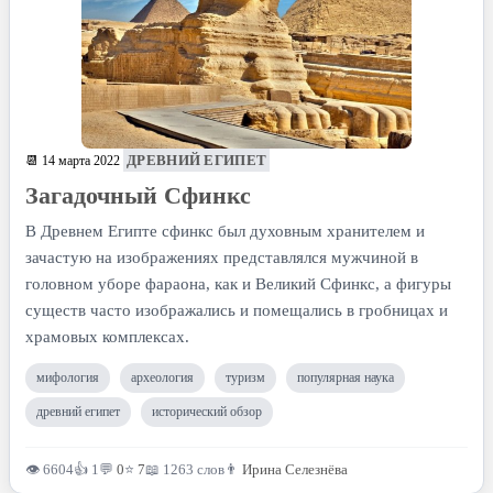
ДРЕВНИЙ ЕГИПЕТ
📆 14 марта 2022
Загадочный Сфинкс
В Древнем Египте сфинкс был духовным хранителем и
зачастую на изображениях представлялся мужчиной в
головном уборе фараона, как и Великий Сфинкс, а фигуры
существ часто изображались и помещались в гробницах и
храмовых комплексах.
мифология
археология
туризм
популярная наука
древний египет
исторический обзор
👁 6604
👍 1
💬
0
⭐
7
📖 1263 слов
👨
Ирина Селезнёва