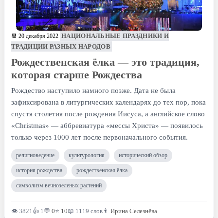
НАЦИОНАЛЬНЫЕ ПРАЗДНИКИ И
📆 20 декабря 2022
ТРАДИЦИИ РАЗНЫХ НАРОДОВ
Рождественская ёлка — это традиция,
которая старше Рождества
Рождество наступило намного позже. Дата не была
зафиксирована в литургических календарях до тех пор, пока
спустя столетия после рождения Иисуса, а английское слово
«Christmas» — аббревиатура «мессы Христа» — появилось
только через 1000 лет после первоначального события.
религиоведение
культурология
исторический обзор
история рождества
рождественская ёлка
символизм вечнозеленых растений
👁 3821
👍 1
💬
0
⭐
10
📖 1119 слов
👨
Ирина Селезнёва