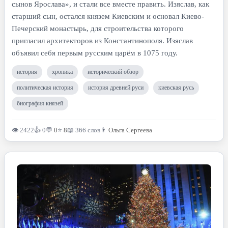
сынов Ярослава», и стали все вместе править. Изяслав, как
старший сын, остался князем Киевским и основал Киево-
Печерский монастырь, для строительства которого
пригласил архитекторов из Константинополя. Изяслав
объявил себя первым русским царём в 1075 году.
история
хроника
исторический обзор
политическая история
история древней руси
киевская русь
биография князей
👁 2422
👍 0
💬
0
⭐
8
📖 366 слов
👨
Ольга Сергеева