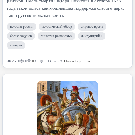
районов. После смерти Фёдора Никитича в октябре 1633
года закончилась как мощнейшая поддержка слабого царя,
так и русско-польская война.
история россии
исторический обзор
смутное время
борис годунов
династия романовых
лжедмитрий ii
филарет
👁 2610
👍 0
💬
0
⭐
8
📖 303 слов
👨
Ольга Сергеева