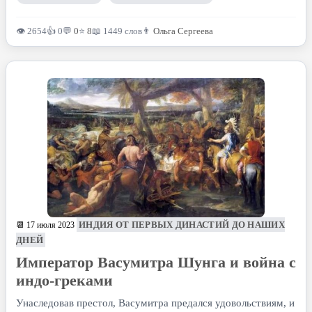
👁 2654
👍 0
💬
0
⭐
8
📖 1449 слов
👨
Ольга Сергеева
ИНДИЯ ОТ ПЕРВЫХ ДИНАСТИЙ ДО НАШИХ
📆 17 июля 2023
ДНЕЙ
Император Васумитра Шунга и война с
индо-греками
Унаследовав престол, Васумитра предался удовольствиям, и