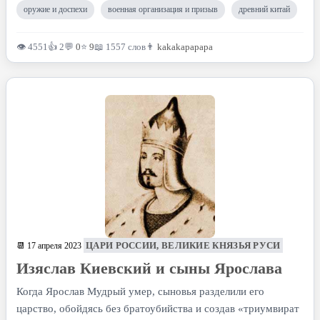
оружие и доспехи
военная организация и призыв
древний китай
👁 4551
👍 2
💬
0
⭐
9
📖 1557 слов
👨
kakakapapapa
ЦАРИ РОССИИ, ВЕЛИКИЕ КНЯЗЬЯ РУСИ
📆 17 апреля 2023
Изяслав Киевский и сыны Ярослава
Когда Ярослав Мудрый умер, сыновья разделили его
царство, обойдясь без братоубийства и создав «триумвират