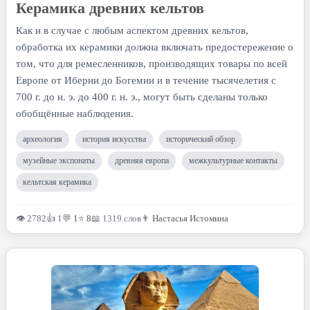
Керамика древних кельтов
Как и в случае с любым аспектом древних кельтов,
обработка их керамики должна включать предостережение о
том, что для ремесленников, производящих товары по всей
Европе от Иберии до Богемии и в течение тысячелетия с
700 г. до н. э. до 400 г. н. э., могут быть сделаны только
обобщённые наблюдения.
археология
история искусства
исторический обзор
музейные экспонаты
древняя европа
межкультурные контакты
кельтская керамика
👁 2782
👍 1
💬
1
⭐
8
📖 1319 слов
👨
Настасья Истомина