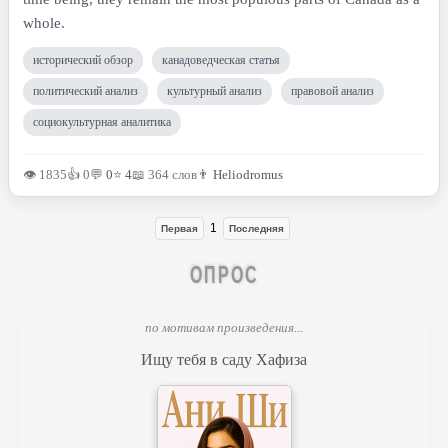
whole.
исторический обзор
канадоведческая статья
политический анализ
культурный анализ
правовой анализ
социокультурная аналитика
👁 1835
👍 0
💬
0
⭐
4
📖 364 слов
👨
Heliodromus
1
Первая
Последняя
ОПРОС
по мотивам произведения...
Ищу тебя в саду Хафиза