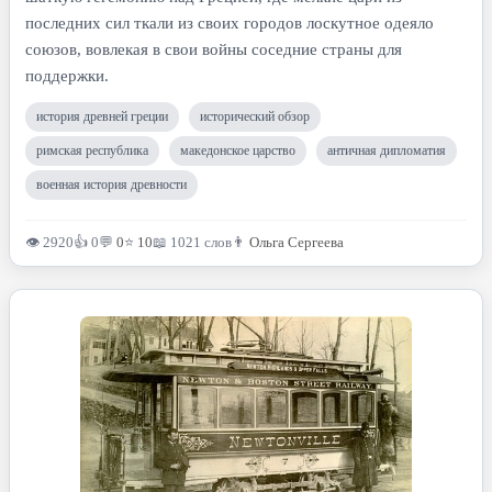
последних сил ткали из своих городов лоскутное одеяло
союзов, вовлекая в свои войны соседние страны для
поддержки.
история древней греции
исторический обзор
римская республика
македонское царство
античная дипломатия
военная история древности
👁 2920
👍 0
💬
0
⭐
10
📖 1021 слов
👨
Ольга Сергеева