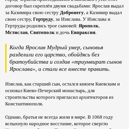
договор был скреплён двумя свадьбами: Ярослав выдал
за Казимира свою сестру
Добронегу
, а Казимир выдал
свою сестру,
Гертруду
, за Изяслава. У Изяслава и
Гертруды родились трое сыновей:
Ярополк
,
Мстислав
,
Святополк
и дочь
Евпраксия
.
Когда Ярослав Мудрый умер, сыновья
разделили его царство, обойдясь без
братоубийства и создав «триумвират сынов
Ярослава», и стали все вместе править.
Изяслав, как старший сын, остался князем Киевским и
основал Киево-Печерский монастырь, для
строительства которого пригласил архитекторов из
Константинополя.
Однако, братья не всегда жили в мире. В 1068 году
вспыхнуло народное восстание, которое свергло