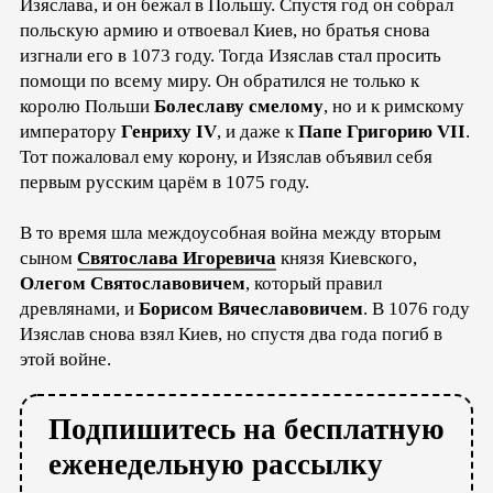
Изяслава, и он бежал в Польшу. Спустя год он собрал
польскую армию и отвоевал Киев, но братья снова
изгнали его в 1073 году. Тогда Изяслав стал просить
помощи по всему миру. Он обратился не только к
королю Польши
Болеславу смелому
, но и к римскому
императору
Генриху IV
, и даже к
Папе Григорию VII
.
Тот пожаловал ему корону, и Изяслав объявил себя
первым русским царём в 1075 году.
В то время шла междоусобная война между вторым
сыном
Святослава Игоревича
князя Киевского,
Олегом Святославовичем
, который правил
древлянами, и
Борисом Вячеславовичем
. В 1076 году
Изяслав снова взял Киев, но спустя два года погиб в
этой войне.
Подпишитесь на бесплатную
еженедельную рассылку