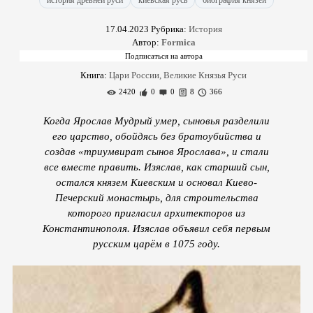
история древней руси
киевская русь
биография князей
17.04.2023
Рубрика:
История
Автор:
Formica
Книга:
Цари России, Великие Князья Руси
2420
0
0
8
366
Когда Ярослав Мудрый умер, сыновья разделили
его царство, обойдясь без братоубийства и
создав «триумвират сынов Ярослава», и стали
все вместе править. Изяслав, как старший сын,
остался князем Киевским и основал Киево-
Печерский монастырь, для строительства
которого пригласил архитекторов из
Константинополя. Изяслав объявил себя первым
русским царём в 1075 году.