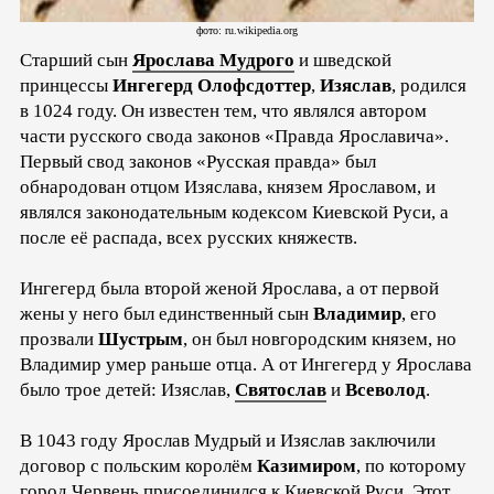
фото: ru.wikipedia.org
Старший сын
Ярослава Мудрого
и шведской
принцессы
Ингегерд Олофсдоттер
,
Изяслав
, родился
в 1024 году. Он известен тем, что являлся автором
части русского свода законов «Правда Ярославича».
Первый свод законов «Русская правда» был
обнародован отцом Изяслава, князем Ярославом, и
являлся законодательным кодексом Киевской Руси, а
после её распада, всех русских княжеств.
Ингегерд была второй женой Ярослава, а от первой
жены у него был единственный сын
Владимир
, его
прозвали
Шустрым
, он был новгородским князем, но
Владимир умер раньше отца. А от Ингегерд у Ярослава
было трое детей: Изяслав,
Святослав
и
Всеволод
.
В 1043 году Ярослав Мудрый и Изяслав заключили
договор с польским королём
Казимиром
, по которому
город Червень присоединился к Киевской Руси. Этот