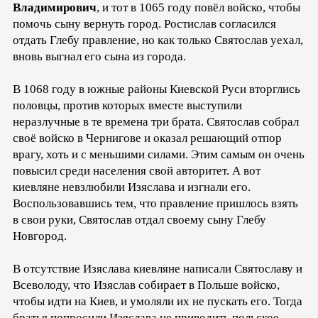
Владимирович
, и тот в 1065 году повёл войско, чтобы
помочь сыну вернуть город. Ростислав согласился
отдать Глебу правление, но как только Святослав уехал,
вновь выгнал его сына из города.
В 1068 году в южные районы Киевской Руси вторглись
половцы, против которых вместе выступили
неразлучные в те времена три брата. Святослав собрал
своё войско в Чернигове и оказал решающий отпор
врагу, хоть и с меньшими силами. Этим самым он очень
повысил среди населения свой авторитет. А вот
киевляне невзлюбили Изяслава и изгнали его.
Воспользовавшись тем, что правление пришлось взять
в свои руки, Святослав отдал своему сыну Глебу
Новгород.
В отсутствие Изяслава киевляне написали Святославу и
Всеволоду, что Изяслав собирает в Польше войско,
чтобы идти на Киев, и умоляли их не пускать его. Тогда
братья попросили Изяслава не приводить польское