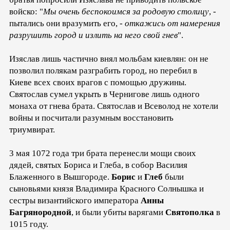
войско: "
Мы очень беспокоимся за родовую столицу
, -
пытались они вразумить его, -
откажись от намерения
разрушить город и излить на него свой гнев
".
Изяслав лишь частично внял мольбам киевлян: он не
позволил полякам разграбить город, но перебил в
Киеве всех своих врагов с помощью дружины.
Святослав сумел укрыть в Чернигове лишь одного
монаха от гнева брата. Святослав и Всеволод не хотели
войны и посчитали разумным восстановить
триумвират.
3 мая 1072 года три брата перенесли мощи своих
дядей, святых Бориса и Глеба, в собор Василия
Блаженного в Вышгороде.
Борис
и
Глеб
были
сыновьями князя Владимира Красного Солнышка и
сестры византийского императора
Анны
Багрянородной
, и были убиты варягами
Святополка
в
1015 году.