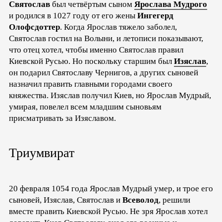
Святослав
был четвёртым сыном
Ярослава Мудрого
и родился в 1027 году от его жены
Ингегерд
Олофсдоттер
. Когда Ярослав тяжело заболел,
Святослав гостил на Волыни, и летописи показывают,
что отец хотел, чтобы именно Святослав правил
Киевской Русью. Но поскольку старшим был
Изяслав
,
он подарил Святославу Чернигов, а других сыновей
назначил править главными городами своего
княжества. Изяслав получил Киев, но Ярослав Мудрый,
умирая, повелел всем младшим сыновьям
присматривать за Изяславом.
Триумвират
20 февраля 1054 года Ярослав Мудрый умер, и трое его
сыновей, Изяслав, Святослав и
Всеволод
, решили
вместе править Киевской Русью. Не зря Ярослав хотел