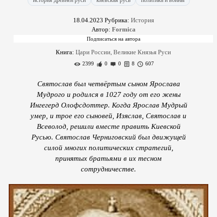
история древней руси
киевская русь
политика и войны
18.04.2023
Рубрика:
История
Автор:
Formica
Книга:
Цари России, Великие Князья Руси
2399
0
0
8
607
Святослав был четвёртым сыном Ярослава
Мудрого и родился в 1027 году от его жены
Ингегерд Олофсдоттер. Когда Ярослав Мудрый
умер, и трое его сыновей, Изяслав, Святослав и
Всеволод, решили вместе править Киевской
Русью. Святослав Черниговский был движущей
силой многих политических стратегий,
принятых братьями в их тесном
сотрудничестве.