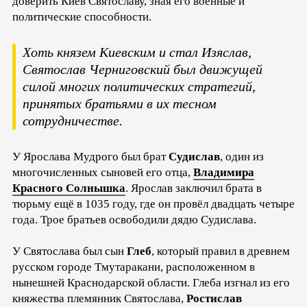
доверить Киев Святославу, зная его военные и
политические способности.
Хоть князем Киевским и стал Изяслав,
Святослав Черниговский был движущей
силой многих политических стратегий,
принятых братьями в их тесном
сотрудничестве.
У Ярослава Мудрого был брат
Судислав
, один из
многочисленных сыновей его отца,
Владимира
Красного Солнышка
. Ярослав заключил брата в
тюрьму ещё в 1035 году, где он провёл двадцать четыре
года. Трое братьев освободили дядю Судислава.
У Святослава был сын
Глеб
, который правил в древнем
русском городе Тмутаракани, расположенном в
нынешней Краснодарской области. Глеба изгнал из его
княжества племянник Святослава,
Ростислав