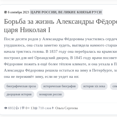
ЦАРИ РОССИИ, ВЕЛИКИЕ КНЯЗЬЯ РУСИ
📆 6 сентября 2023
Борьба за жизнь Александры Фёдор
царя Николая I
После десяти родов у Александры Фёдоровны участились серде
ухудшилось, она стала заметно худеть, выглядела намного старше
начала трястись голова. В 1837 году она перебралась на крымски
построил для неё Ореандский дворец. В 1845 году врачи посове
Фёдоровне пожить в ещё более тёплом климате, и она уехала в 
Александра Фёдоровна решила остаться на зиму в Петербурге, хот
она не переживёт зиму, если не уедет на юг.
биографическая проза
историческая биография
история xix века
сем
дворцовая история
монархия россии
👁 6932
👍 1
💬
0
⭐
13
📖 710 слов
👨
Ольга Сергеева