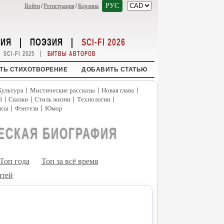
РУС
Войти
/
Регистрация
/
Корзина
НИЯ
|
ПОЭЗИЯ
|
SCI-FI 2026
|
SCI-FI 2025
БИТВЫ АВТОРОВ
ТЬ СТИХОТВОРЕНИЕ
ДОБАВИТЬ СТАТЬЮ
|
|
|
Культура
Мистические рассказы
Новая глава
|
|
|
|
й
Сказки
Стиль жизни
Технологии
|
|
нсы
Фэнтези
Юмор
ЕСКАЯ БИОГРАФИЯ
Топ года
Топ за всё время
атей