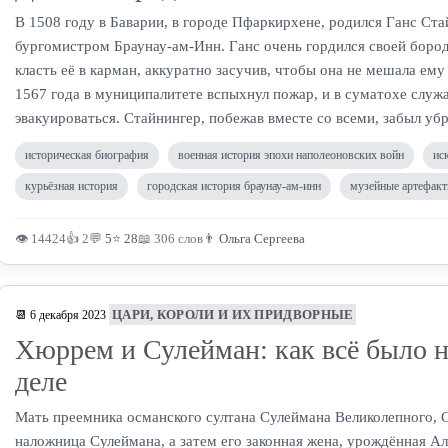
В 1508 году в Баварии, в городе Пфаркирхене, родился Ганс Ста
бургомистром Браунау-ам-Инн. Ганс очень гордился своей бород
класть её в карман, аккуратно засучив, чтобы она не мешала ему
1567 года в муниципалитете вспыхнул пожар, и в суматохе служ
эвакуироваться. Стайнингер, побежав вместе со всеми, забыл убр
историческая биография
военная история эпохи наполеоновских войн
ис
курьёзная история
городская история браунау-ам-инн
музейные артефак
👁 14424
👍 2
💬
5
⭐
28
📖 306 слов
👨
Ольга Сергеева
ЦАРИ, КОРОЛИ И ИХ ПРИДВОРНЫЕ
📆 6 декабря 2023
Хюррем и Сулейман: как всё было 
деле
Мать преемника османского султана Сулеймана Великолепного, С
наложница Сулеймана, а затем его законная жена, урождённая А