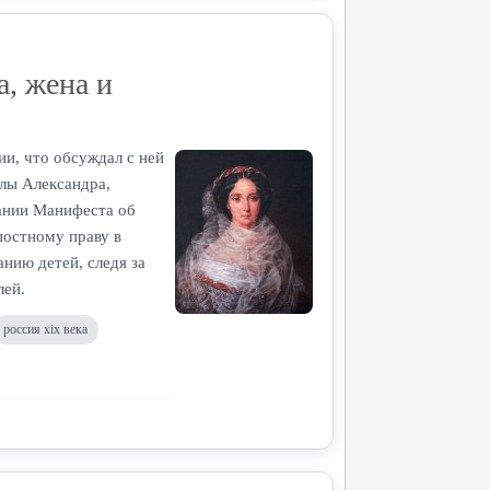
, жена и
ии, что обсуждал с ней
лы Александра,
дании Манифеста об
постному праву в
нию детей, следя за
лей.
россия xix века