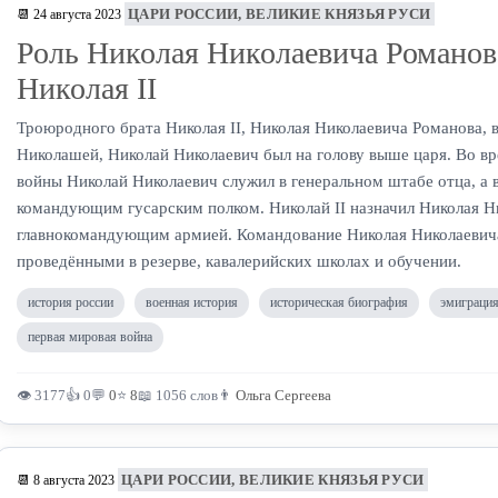
ЦАРИ РОССИИ, ВЕЛИКИЕ КНЯЗЬЯ РУСИ
📆 24 августа 2023
Роль Николая Николаевича Романов
Николая II
Троюродного брата Николая II, Николая Николаевича Романова, 
Николашей, Николай Николаевич был на голову выше царя. Во вр
войны Николай Николаевич служил в генеральном штабе отца, а в
командующим гусарским полком. Николай II назначил Николая 
главнокомандующим армией. Командование Николая Николаевич
проведёнными в резерве, кавалерийских школах и обучении.
история россии
военная история
историческая биография
эмиграци
первая мировая война
👁 3177
👍 0
💬
0
⭐
8
📖 1056 слов
👨
Ольга Сергеева
ЦАРИ РОССИИ, ВЕЛИКИЕ КНЯЗЬЯ РУСИ
📆 8 августа 2023