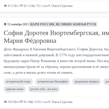
👁 4123
👍 1
💬
0
⭐
11
📖 761 слов
👨
Ольга Сергеева
ЦАРИ РОССИИ, ВЕЛИКИЕ КНЯЗЬЯ РУСИ
📆 13 сентября 2023
София Доротея Вюртембергская, и
Мария Фёдоровна
Дочь Фридриха II Евгения Вюртембергского, София Доротея, бы
заботливой и нежной девушкой. В 1776 году шестнадцатилетн
будущему царю Павлу Романову в качестве второй жены. Посл
императрицы брали её за образец, черпая вдохновение в её энер
силе, а дети и внуки долго чтили её память.
исторический очерк
историческая биография
дворцовые интриги
ро
царская семья
россия xviii—xix века
👁 3929
👍 0
💬
0
⭐
9
📖 1056 слов
👨
Ольга Сергеева