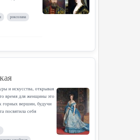
н
роксолана
кая
уры и искусства, открывая
 то время для женщины это
х горных вершин, будучи
та посвятила себя
в