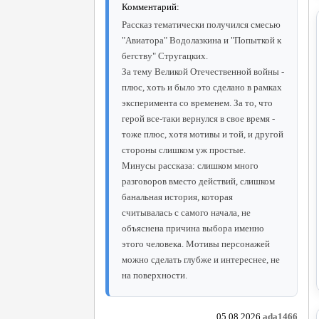
Комментарий:
Рассказ тематически получился смесью
"Авиатора" Водолазкина и "Попыткой к
бегству" Стругацких.
За тему Великой Отечественной войны -
плюс, хоть и было это сделано в рамках
эксперимента со временем. За то, что
герой все-таки вернулся в свое время -
тоже плюс, хотя мотивы и той, и другой
стороны слишком уж простые.
Минусы рассказа: слишком много
разговоров вместо действий, слишком
банальная история, которая
считывалась с самого начала, не
объяснена причина выбора именно
этого человека. Мотивы персонажей
можно сделать глубже и интереснее, не
на поверхности.
05.08.2026
ada1466