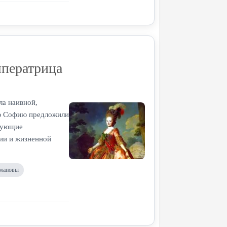
мператрица
ла наивной,
юю Софию предложили
едующие
гии и жизненной
мановы