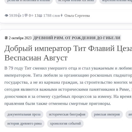
религия и политика в италии
история италии xix века
королева италии ма
👁 5939
👍 1
💬
0
⭐
13
📖 1788 слов
👨
Ольга Сергеева
ДРЕВНИЙ РИМ. ОТ РОЖДЕНИЯ ДО ГИБЕЛИ
📆 2 октября 2023
Добрый император Тит Флавий Цез
Веспасиан Август
В 79 году Тит сменил умершего отца и стал уважаемым и люби
императором. Тита любили за организацию роскошных гладиаторс
государства, а не из кармана граждан, за строительство многих
сегодня являются важными историческими памятниками в Риме, 
доносчиков и за отмену судебных процессов за измену. На время
правления были также отменены смертные приговоры.
документальная проза
историческая биография
римская империя
ан
история древнего рима
хронология событий