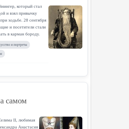
йнингер, который стал
ой и взял привычку
 при ходьбе. 28 сентября
ащие и посетители стали
ать в карман бороду.
кусство и портреты
ты
на самом
елима II, любимая
лександра Анастасия