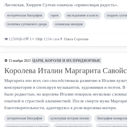
Лисовская, Хюррем Султан означала «приносящая радость».
историческая биография
гарем
наследование и власть
хюррем султа
политика султанского двора
османская империя
👁 12509
👍 0
💬
1
⭐
19
📖 1234 слов
👨
Ольга Сергеева
ЦАРИ, КОРОЛИ И ИХ ПРИДВОРНЫЕ
📆 15 ноября 2023
Королева Италии Маргарита Савойс
Маргарита изо всех сил способствовала развитию в Италии культ
консерватории и спонсируя музыкантов, художников и поэтов. В
было редкостью, но королева Италии покорила несколько сложны
опытной и страстной альпинисткой. После смерти мужа Маргари
благотворительности, адаптируясь к роли королевы-матери.
историческая биография
культурная история италии
биография монархо