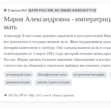
ЦАРИ РОССИИ, ВЕЛИКИЕ КНЯЗЬЯ РУСИ
📆 31 августа 2023
Мария Александровна - императрица
мать
Александр II настолько доверял серьёзной и рассудительной Мар
все документы и государственные дела. Жена поддерживала идеа
поощряя капитализм и свободу. Она сыграла важную роль в соз
освобождении от 3 марта 1861 года, который положил конец кре
России. Мария уделяла большое внимание образованию и воспита
строгостью их общения и тщательно выбирая им опытных учите
исторический очерк
биографическая статья
историческая биография
дворцовая история
женские судьбы в истории
👁 3867
👍 0
💬
0
⭐
9
📖 1565 слов
👨
Ольга Сергеева