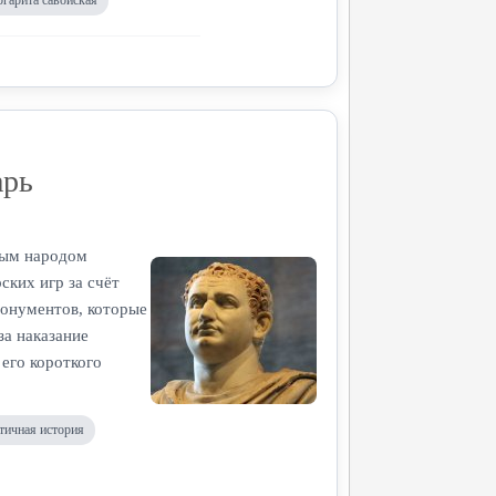
ргарита савойская
арь
мым народом
ких игр за счёт
 монументов, которые
за наказание
 его короткого
тичная история