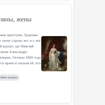
овны, жены
чные приступы. Здоровье
 своих сорока лет, и у неё
й курорт, где Николай
товали Александре
Палермо. Осенью 1860 года
ь врачи и сказали ей, что
ейная хроника