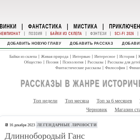
ВИНКИ
|
ФАНТАСТИКА
|
МИСТИКА
|
ПРИКЛЮЧЕ
|
|
|
|
|
ЧЕМПИОНАТ
ПОЭЗИЯ
БАЙКИ ИЗ СКЛЕПА
ФЭНТЕЗИ
SCI-FI 2026
ДОБАВИТЬ НОВУЮ ГЛАВУ
ДОБАВИТЬ РАССКАЗ
ДОБАВИ
|
|
|
|
|
Байки из склепа
Живая природа
Интервью
Интересное
История
|
|
|
|
Общество
Поэзия
Психология
Рассказы
Рассказы для дете
|
|
Фантастические рассказы
Философия
Фина
РАССКАЗЫ В ЖАНРЕ ИСТОРИЧ
Топ недели
Топ месяца
Топ за 6 месяцев
Черновик
Магазин ст
ЛЕГЕНДАРНЫЕ ЛИЧНОСТИ
📆 16 декабря 2023
Длиннобородый Ганс