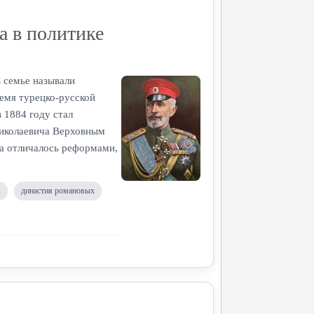
а в политике
в семье называли
емя турецко-русской
 1884 году стал
Николаевича Верховным
а отличалось реформами,
я
династия романовых