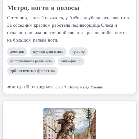
Метро, ногти и волосы
С тех пор, как всё началось, у Алёны поубавилось клиентов.
За соседним креслом работала педикюрщица Олеся и
отчаянно пилила постоянной клиентке разросшийся ноготь
на большом пальце ноги.
детектив
научная фантастика
триллер
альтернативная реальность
глитч-фикшн
урбанистическая фантастика
👁 461
👍 1
💬
0
⭐
10
📖 6096 слов
👨
Полураспад Урании