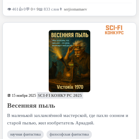
👁 461
👍 0
💬
0
⭐
9
📖 833 слов
👨
serjiomamaev
SCI-FI КОНКУРС 2025
📆 15 ноября 2025
Весенняя пыль
В маленькой захламлённой мастерской, где пахло озоном и
старой пылью, жил изобретатель Аркадий.
научная фантастика
философская фантастика