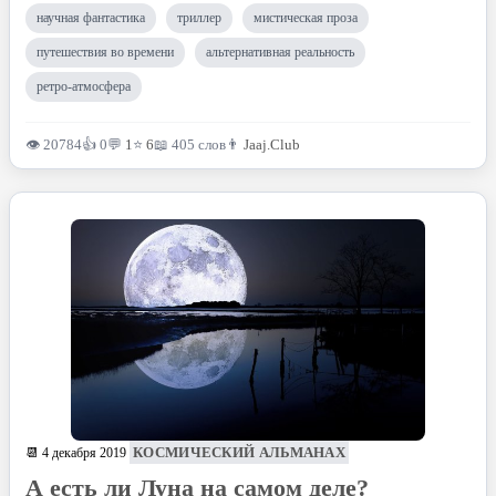
научная фантастика
триллер
мистическая проза
путешествия во времени
альтернативная реальность
ретро-атмосфера
👁 20784
👍 0
💬
1
⭐
6
📖 405 слов
👨
Jaaj.Club
КОСМИЧЕСКИЙ АЛЬМАНАХ
📆 4 декабря 2019
А есть ли Луна на самом деле?