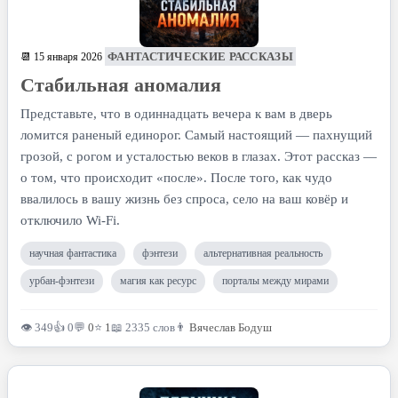
ФАНТАСТИЧЕСКИЕ РАССКАЗЫ
📆 15 января 2026
Стабильная аномалия
Представьте, что в одиннадцать вечера к вам в дверь
ломится раненый единорог. Самый настоящий — пахнущий
грозой, с рогом и усталостью веков в глазах. Этот рассказ —
о том, что происходит «после». После того, как чудо
ввалилось в вашу жизнь без спроса, село на ваш ковёр и
отключило Wi-Fi.
научная фантастика
фэнтези
альтернативная реальность
урбан-фэнтези
магия как ресурс
порталы между мирами
👁 349
👍 0
💬
0
⭐
1
📖 2335 слов
👨
Вячеслав Бодуш