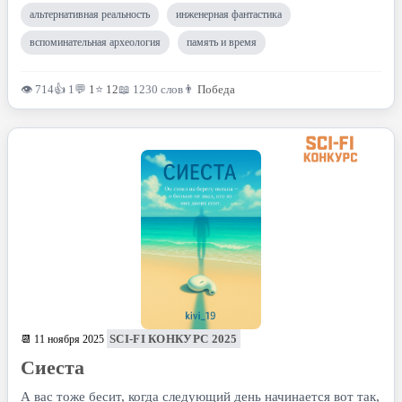
альтернативная реальность
инженерная фантастика
вспоминательная археология
память и время
👁 714
👍 1
💬
1
⭐
12
📖 1230 слов
👨
Победа
SCI-FI КОНКУРС 2025
📆 11 ноября 2025
Сиеста
А вас тоже бесит, когда следующий день начинается вот так,