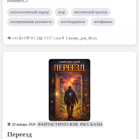
помнить.»
психологический хоррор
нуар
мистический триллер
альтернативная реальность
постмодернизм
метафикшн
👁 142
👍 0
💬
0
⭐
2
📖 3337 слов
👨
Сказки_для_Всех
ФАНТАСТИЧЕСКИЕ РАССКАЗЫ
📆 20 января 2026
Переезд