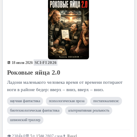
SCI-FI 2026
📆 18 июля 2026
Роковые яйца 2.0
Ладони маленького человека время от времени потирают
ноги в районе бедер: вверх – вниз, вверх – вниз.
научная фантастика
психологическая проза
постапокалипсис
биотехнологическая фантастика
альтернативная реальность
шпионский триллер
👁 238
👍 0
💬
5
⭐
15
📖 2807 слов
👨
Ravel