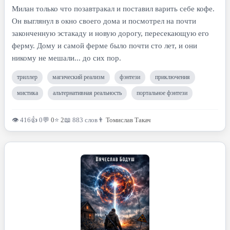
Милан только что позавтракал и поставил варить себе кофе.
Он выглянул в окно своего дома и посмотрел на почти
законченную эстакаду и новую дорогу, пересекающую его
ферму. Дому и самой ферме было почти сто лет, и они
никому не мешали... до сих пор.
триллер
магический реализм
фэнтези
приключения
мистика
альтернативная реальность
портальное фэнтези
👁 416
👍 0
💬
0
⭐
2
📖 883 слов
👨
Томислав Такач