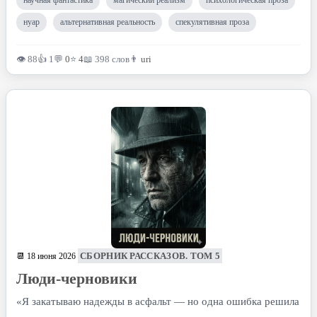
научная фантастика
магический реализм
психологическая проза
нуар
альтернативная реальность
спекулятивная проза
👁 88
👍 1
💬
0
⭐
4
📖 398 слов
👨
uri
СБОРНИК РАССКАЗОВ. ТОМ 5
📆 18 июня 2026
Люди-черновики
«Я закатываю надежды в асфальт — но одна ошибка решила