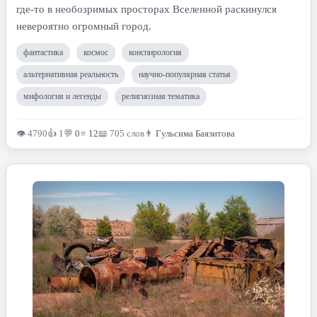
где-то в необозримых просторах Вселенной раскинулся
невероятно огромный город.
фантастика
космос
конспирология
альтернативная реальность
научно-популярная статья
мифология и легенды
религиозная тематика
👁 4790
👍 1
💬
0
⭐
12
📖 705 слов
👨
Гульсима Баязитова