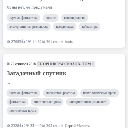
Луны нет, её придумали
научная фантастика
космос
конспирология
альтернативная реальность
псевдонаука
тайна мира
👁 27685
👍 9
💬
1
⭐
32
📖 261 слов
👨
boris
СБОРНИК РАССКАЗОВ. ТОМ 1
📆 22 сентября 2018
Загадочный спутник
...
научная фантастика
магический реализм
психологическая проза
фантастика
мистическая проза
альтернативная реальность
поствоенная проза
👁 2328
👍 2
💬
23
⭐
40
📖 305 слов
👨
Сергій Малюта