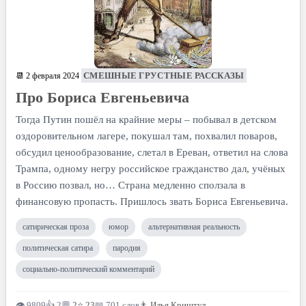
СМЕШНЫЕ ГРУСТНЫЕ РАССКАЗЫ
📆 2 февраля 2024
Про Бориса Евгеньевича
Тогда Путин пошёл на крайние меры – побывал в детском
оздоровительном лагере, покушал там, похвалил поваров,
обсудил ценообразование, слетал в Ереван, ответил на слова
Трампа, одному негру российское гражданство дал, учёных
в Россию позвал, но… Страна медленно сползала в
финансовую пропасть. Пришлось звать Бориса Евгеньевича.
сатирическая проза
юмор
альтернативная реальность
политическая сатира
пародия
социально-политический комментарий
👁 9809
👍 2
💬
2
⭐
23
📖 701 слов
👨
Илья Криштул