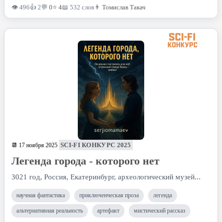
👁 496
👍 2
💬
0
⭐
4
📖 532 слов
👨
Томислав Такач
SCI-FI КОНКУРС 2025
📆 17 ноября 2025
Легенда города - которого нет
3021 год, Россия, Екатеринбург, археологический музей...
научная фантастика
приключенческая проза
легенда
альтернативная реальность
артефакт
мистический рассказ