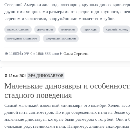
Северной Америки жил род аллозавров, крупных динозавров-тер
двуногими хищниками размерами от среднего до крупного, с не
черепом и челюстями, вооружёнными множеством зубов.
палеонтология
динозавры
анатомия
тероподы
юрский период
поведение хищников
формация моррисон
👁 11605
👍 0
💬
0
⭐
16
📖 883 слов
👨
Ольга Сергеева
ЭРА ДИНОЗАВРОВ
📆 15 мая 2024
Маленькие динозавры и особенност
стадного поведения
Самый маленький известный «динозавр» это колибри Хелен, весо
длиной пять сантиметров. Но и до современных птиц на Земле с
маленькие динозавры, которые были размером с голубей. Они и 
близкими родственниками птиц. Например, хищные анхиорнисы 