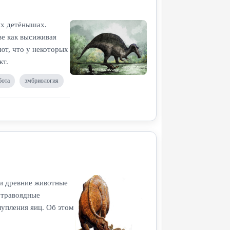
их детёнышах.
ве как высиживая
ют, что у некоторых
кт.
бота
эмбриология
 и древние животные
 травоядные
упления яиц. Об этом