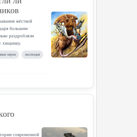
гли ли
ников
вывания жёсткой
одаря большим
ько раздробляли
у хищнику.
нные науки
эволюция
кого
итории современной