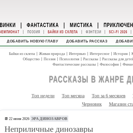
ВИНКИ
|
ФАНТАСТИКА
|
МИСТИКА
|
ПРИКЛЮЧЕ
|
|
|
|
|
ЧЕМПИОНАТ
ПОЭЗИЯ
БАЙКИ ИЗ СКЛЕПА
ФЭНТЕЗИ
SCI-FI 2026
ДОБАВИТЬ НОВУЮ ГЛАВУ
ДОБАВИТЬ РАССКАЗ
ДОБАВИ
|
|
|
|
|
Байки из склепа
Живая природа
Интервью
Интересное
История
|
|
|
|
Общество
Поэзия
Психология
Рассказы
Рассказы для дете
|
|
Фантастические рассказы
Философия
Фина
РАССКАЗЫ В ЖАНРЕ 
Топ недели
Топ месяца
Топ за 6 месяцев
Черновик
Магазин ст
ЭРА ДИНОЗАВРОВ
📆 22 июня 2026
Неприличные динозавры