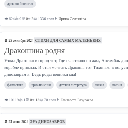
древняя биология
👁 624
👍 0
💬
0
⭐
2
📖 1336 слов
👨
Ирина Селезнёва
СТИХИ ДЛЯ САМЫХ МАЛЕНЬКИХ
📆 25 сентября 2024
Дракошина родня
Узнал Дракоша: в город тот, Где счастливо он жил, Ансамбль ди
корабле приплыл. И стал мечтать Дракоша тот Тихонько в полусн
динозаврам я, Ведь родственники мы!
фантастика
приключения
детская литература
сказка
поэзия
👁 10119
👍 1
💬
0
⭐
13
📖 70 слов
👨
Елизавета Разуваева
ЭРА ДИНОЗАВРОВ
📆 25 июня 2024