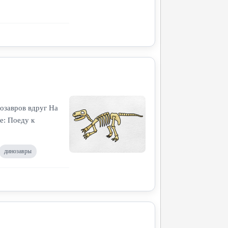
нозавров вдруг На
е: Поеду к
динозавры