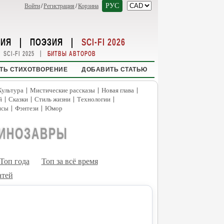
РУС
Войти
/
Регистрация
/
Корзина
НИЯ
|
ПОЭЗИЯ
|
SCI-FI 2026
|
SCI-FI 2025
БИТВЫ АВТОРОВ
ТЬ СТИХОТВОРЕНИЕ
ДОБАВИТЬ СТАТЬЮ
|
|
|
Культура
Мистические рассказы
Новая глава
|
|
|
|
й
Сказки
Стиль жизни
Технологии
|
|
нсы
Фэнтези
Юмор
ДИНОЗАВРЫ
Топ года
Топ за всё время
атей