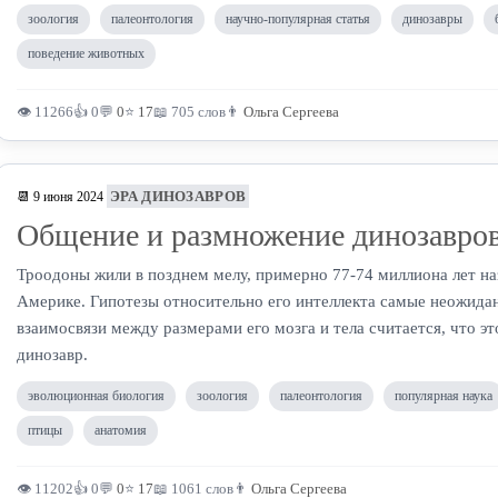
зоология
палеонтология
научно-популярная статья
динозавры
поведение животных
👁 11266
👍 0
💬
0
⭐
17
📖 705 слов
👨
Ольга Сергеева
ЭРА ДИНОЗАВРОВ
📆 9 июня 2024
Общение и размножение динозавро
Троодоны жили в позднем мелу, примерно 77-74 миллиона лет на
Америке. Гипотезы относительно его интеллекта самые неожидан
взаимосвязи между размерами его мозга и тела считается, что 
динозавр.
эволюционная биология
зоология
палеонтология
популярная наука
птицы
анатомия
👁 11202
👍 0
💬
0
⭐
17
📖 1061 слов
👨
Ольга Сергеева