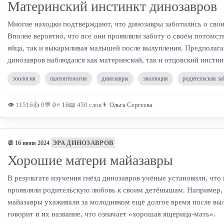
Материнский инстинкт динозавров
Многие находки подтверждают, что динозавры заботились о сво
Вполне вероятно, что все они проявляли заботу о своём потомст
яйца, так и выкармливая малышей после вылупления. Предполага
динозавров наблюдался как материнский, так и отцовский инстин
зоология
палеонтология
динозавры
эволюция
родительская за
👁 11516
👍 0
💬
0
⭐
16
📖 450 слов
👨
Ольга Сергеева
ЭРА ДИНОЗАВРОВ
📆 16 июня 2024
Хорошие матери майазавры
В результате изучения гнёзд динозавров учёные установили, что
проявляли родительскую любовь к своим детёнышам. Например,
майазавры ухаживали за молодняком ещё долгое время после выл
говорит и их название, что означает «хорошая ящерица-мать».