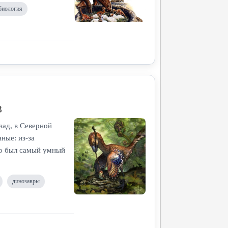
биология
в
зад, в Северной
ные: из-за
это был самый умный
динозавры