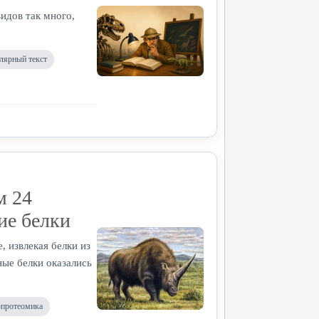
идов так много,
лярный текст
м 24
ие белки
 извлекая белки из
ные белки оказались
опротеомика