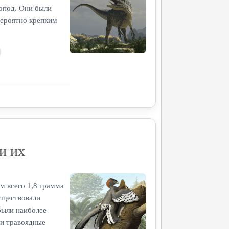
опод. Они были
вероятно крепким
и их
м всего 1,8 грамма
уществовали
были наиболее
и травоядные