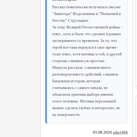
Рассказ тематически получился смесью
"Авиатора" Водолазкина и "Попыткой к
бегству" Стругацких.
За тему Великой Отечественной войны -
плюс, хоть и было это сделано в рамках
эксперимента со временем. За то, что
герой все-таки вернулся в свое время -
тоже плюс, хотя мотивы и той, и другой
стороны слишком уж простые.
Минусы рассказа: слишком много
разговоров вместо действий, слишком
банальная история, которая
считывалась с самого начала, не
объяснена причина выбора именно
этого человека. Мотивы персонажей
можно сделать глубже и интереснее, не
на поверхности.
05.08.2026
ada1466