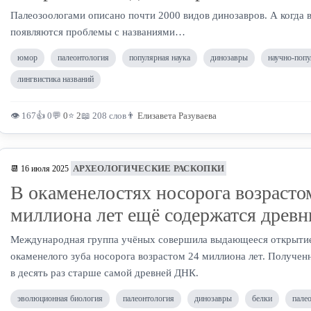
Палеозоологами описано почти 2000 видов динозавров. А когда в
появляются проблемы с названиями…
юмор
палеонтология
популярная наука
динозавры
научно-попу
лингвистика названий
👁 167
👍 0
💬
0
⭐
2
📖 208 слов
👨
Елизавета Разуваева
АРХЕОЛОГИЧЕСКИЕ РАСКОПКИ
📆 16 июля 2025
В окаменелостях носорога возрасто
миллиона лет ещё содержатся древн
Международная группа учёных совершила выдающееся открытие,
окаменелого зуба носорога возрастом 24 миллиона лет. Получен
в десять раз старше самой древней ДНК.
эволюционная биология
палеонтология
динозавры
белки
пале