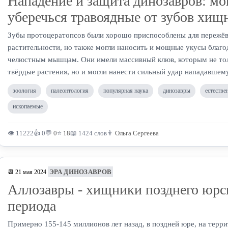
Нападение и защита динозавров: мо
уберечься травоядные от зубов хищ
Зубы протоцератопсов были хорошо приспособлены для пережё
растительности, но также могли наносить и мощные укусы благ
челюстным мышцам. Они имели массивный клюв, которым не тол
твёрдые растения, но и могли нанести сильный удар нападавшем
зоология
палеонтология
популярная наука
динозавры
естестве
ископаемые
👁 11222
👍 0
💬
0
⭐
18
📖 1424 слов
👨
Ольга Сергеева
ЭРА ДИНОЗАВРОВ
📆 21 мая 2024
Аллозавры - хищники позднего юрс
периода
Примерно 155-145 миллионов лет назад, в поздней юре, на терр