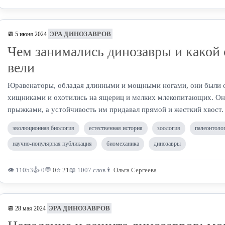
ЭРА ДИНОЗАВРОВ
📆 5 июня 2024
Чем занимались динозавры и какой 
вели
Юравенаторы, обладая длинными и мощными ногами, они были 
хищниками и охотились на ящериц и мелких млекопитающих. Он
прыжками, а устойчивость им придавал прямой и жесткий хвост.
эволюционная биология
естественная история
зоология
палеонтоло
научно-популярная публикация
биомеханика
динозавры
👁 11053
👍 0
💬
0
⭐
21
📖 1007 слов
👨
Ольга Сергеева
ЭРА ДИНОЗАВРОВ
📆 28 мая 2024