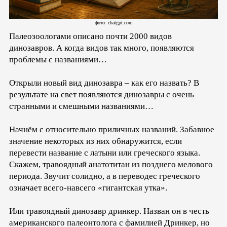
фото: chatgpt.com
Палеозоологами описано почти 2000 видов
динозавров. А когда видов так много, появляются
проблемы с названиями…
Открыли новый вид динозавра – как его назвать? В
результате на свет появляются динозавры с очень
странными и смешными названиями…
Начнём с относительно приличных названий. Забавное
значение некоторых из них обнаружится, если
перевести название с латыни или греческого языка.
Скажем, травоядный анатотитан из позднего мелового
периода. Звучит солидно, а в переводес греческого
означает всего-навсего «гигантская утка».
Или травоядный динозавр дринкер. Назван он в честь
американского палеонтолога с фамилией Дринкер, но