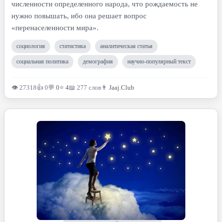
численности определенного народа, что рождаемость не
нужно повышать, ибо она решает вопрос
«перенаселенности мира».
социология
статистика
аналитическая статья
социальная политика
демография
научно-популярный текст
👁 27318
👍 0
💬
0
⭐
4
📖 277 слов
👨
Jaaj.Club