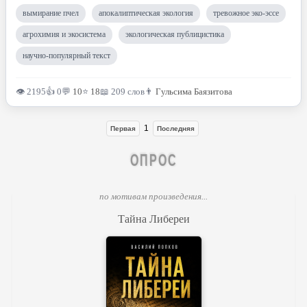
вымирание пчел
апокалиптическая экология
тревожное эко-эссе
агрохимия и экосистема
экологическая публицистика
научно-популярный текст
👁 2195
👍 0
💬
10
⭐
18
📖 209 слов
👨
Гульсима Баязитова
1
Первая
Последняя
ОПРОС
по мотивам произведения...
Тайна Либереи