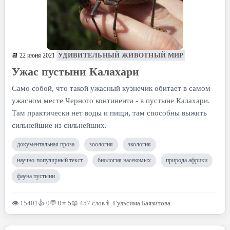
УДИВИТЕЛЬНЫЙ ЖИВОТНЫЙ МИР
📆 22 июня 2021
Ужас пустыни Калахари
Само собой, что такой ужасный кузнечик обитает в самом
ужасном месте Черного континента - в пустыне Калахари.
Там практически нет воды и пищи, там способны выжить
сильнейшие из сильнейших.
документальная проза
зоология
экология
научно-популярный текст
биология насекомых
природа африки
фауна пустыни
👁 15401
👍 0
💬
0
⭐
5
📖 457 слов
👨
Гульсима Баязитова