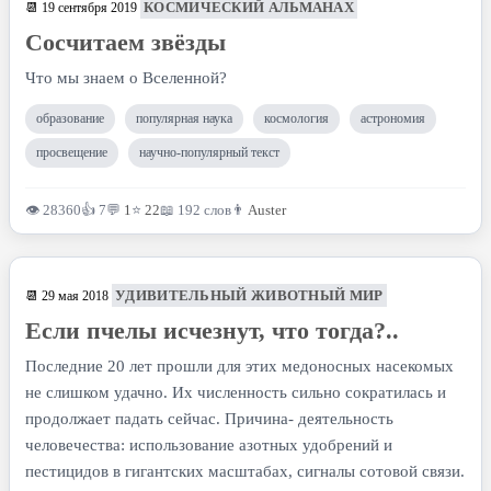
КОСМИЧЕСКИЙ АЛЬМАНАХ
📆 19 сентября 2019
Сосчитаем звёзды
Что мы знаем о Вселенной?
образование
популярная наука
космология
астрономия
просвещение
научно-популярный текст
👁 28360
👍 7
💬
1
⭐
22
📖 192 слов
👨
Auster
УДИВИТЕЛЬНЫЙ ЖИВОТНЫЙ МИР
📆 29 мая 2018
Если пчелы исчезнут, что тогда?..
Последние 20 лет прошли для этих медоносных насекомых
не слишком удачно. Их численность сильно сократилась и
продолжает падать сейчас. Причина- деятельность
человечества: использование азотных удобрений и
пестицидов в гигантских масштабах, сигналы сотовой связи.