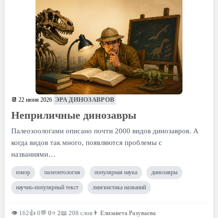
ЭРА ДИНОЗАВРОВ
📆 22 июня 2026
Неприличные динозавры
Палеозоологами описано почти 2000 видов динозавров. А
когда видов так много, появляются проблемы с
названиями…
юмор
палеонтология
популярная наука
динозавры
научно-популярный текст
лингвистика названий
👁 162
👍 0
💬
0
⭐
2
📖 208 слов
👨
Елизавета Разуваева