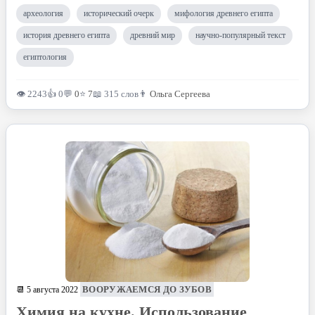
археология
исторический очерк
мифология древнего египта
история древнего египта
древний мир
научно-популярный текст
египтология
👁 2243
👍 0
💬
0
⭐
7
📖 315 слов
👨
Ольга Сергеева
ВООРУЖАЕМСЯ ДО ЗУБОВ
📆 5 августа 2022
Химия на кухне. Использование