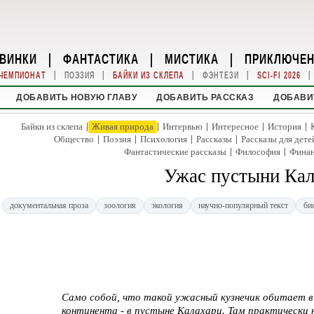
ВИНКИ
|
ФАНТАСТИКА
|
МИСТИКА
|
ПРИКЛЮЧЕ
|
|
|
|
|
ЧЕМПИОНАТ
ПОЭЗИЯ
БАЙКИ ИЗ СКЛЕПА
ФЭНТЕЗИ
SCI-FI 2026
ДОБАВИТЬ НОВУЮ ГЛАВУ
ДОБАВИТЬ РАССКАЗ
ДОБАВИ
|
|
|
|
|
Байки из склепа
Живая природа
Интервью
Интересное
История
|
|
|
|
Общество
Поэзия
Психология
Рассказы
Рассказы для дете
|
|
Фантастические рассказы
Философия
Фина
Ужас пустыни Ка
документальная проза
зоология
экология
научно-популярный текст
би
Само собой, что такой ужасный кузнечик обитает 
континента - в пустыне Калахари. Там практически 