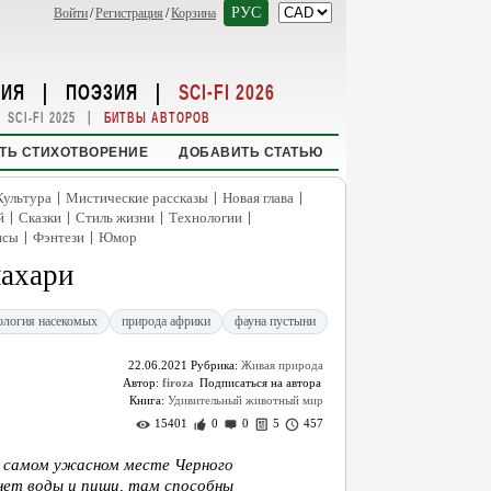
РУС
Войти
/
Регистрация
/
Корзина
НИЯ
|
ПОЭЗИЯ
|
SCI-FI 2026
|
SCI-FI 2025
БИТВЫ АВТОРОВ
ТЬ СТИХОТВОРЕНИЕ
ДОБАВИТЬ СТАТЬЮ
|
|
|
Культура
Мистические рассказы
Новая глава
|
|
|
|
й
Сказки
Стиль жизни
Технологии
|
|
нсы
Фэнтези
Юмор
лахари
ология насекомых
природа африки
фауна пустыни
22.06.2021
Рубрика:
Живая природа
Автор:
firoza
Книга:
Удивительный животный мир
15401
0
0
5
457
в самом ужасном месте Черного
нет воды и пищи, там способны