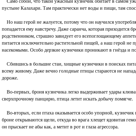
Само собой, что такой ужасный кузнечик обитает в самом ужа
пустыне Калахари. Там практически нет воды и пищи, там сп
Но наш герой не жалуется, потому что он научился употреблят
попадается ему навстречу. Даже саранча, которая приходится 
родственником, страшно завидует его всепоглощающему аппетиту
питается исключительно растительной пищей, а наш герой не п
насекомыми. Особо дерзкие кузнечики проникают в гнёзда и п
Сбившись в большие стаи, хищные кузнечики в поисках питан
всему живому. Даже вечно голодные птицы стараются не напада
дороже.
Во-первых, броня кузнечика легко выдерживает удары клюва 
сверхпрочному панцирю, птица летит искать добычу помягче.
Во-вторых, если птаха оказывается особо упорной, кузнечик п
броне открываются щели, откуда во врага хлещет ядовитая гемо
он прыскает не абы как, а метит в рот и глаза агрессора.