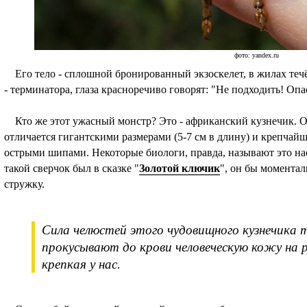
фото: yandex.ru
Его тело - сплошной бронированный экзоскелет, в жилах течёт 
- терминатора, глаза красноречиво говорят: "Не подходить! Оп
Кто же этот ужасный монстр? Это - африканский кузнечик. О
отличается гигантскими размерами (5-7 см в длину) и крепч
острыми шипами. Некоторые биологи, правда, называют это нас
такой сверчок был в сказке "
Золотой ключик
", он бы момента
стружку.
Сила челюстей этого чудовищного кузнечика т
прокусывают до крови человеческую кожу на р
крепкая у нас.