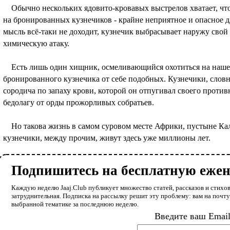
Обычно нескольких ядовито-кровавых выстрелов хватает, чтоб
на бронированных кузнечиков - крайне неприятное и опасное для
мысль всё-таки не доходит, кузнечик выбрасывает наружу свой
химическую атаку.
Есть лишь один хищник, осмеливающийся охотиться на нашего
бронированного кузнечика от себе подобных. Кузнечики, словн
сородича по запаху крови, которой он отпугивал своего противн
бедолагу от орды прожорливых собратьев.
Но такова жизнь в самом суровом месте Африки, пустыне Кала
кузнечики, между прочим, живут здесь уже миллионы лет.
Подпишитесь на бесплатную еже
Каждую неделю Jaaj.Club публикует множество статей, рассказов и стихов
затруднительная. Подписка на рассылку решит эту проблему: вам на почт
выбранной тематике за последнюю неделю.
Введите ваш Emai