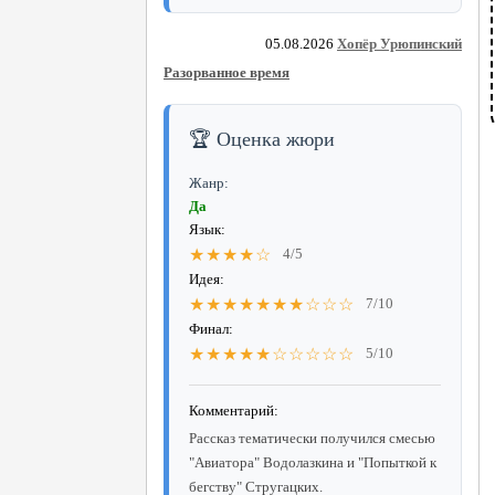
05.08.2026
Хопёр Урюпинский
Разорванное время
🏆 Оценка жюри
Жанр:
Да
Язык:
★★★★☆
4/5
Идея:
★★★★★★★☆☆☆
7/10
Финал:
★★★★★☆☆☆☆☆
5/10
Комментарий:
Рассказ тематически получился смесью
"Авиатора" Водолазкина и "Попыткой к
бегству" Стругацких.