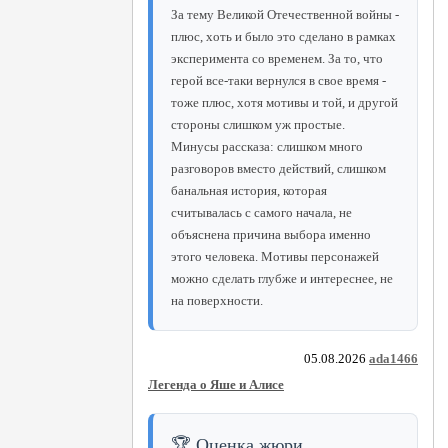
За тему Великой Отечественной войны -
плюс, хоть и было это сделано в рамках
эксперимента со временем. За то, что
герой все-таки вернулся в свое время -
тоже плюс, хотя мотивы и той, и другой
стороны слишком уж простые.
Минусы рассказа: слишком много
разговоров вместо действий, слишком
банальная история, которая
считывалась с самого начала, не
объяснена причина выбора именно
этого человека. Мотивы персонажей
можно сделать глубже и интереснее, не
на поверхности.
05.08.2026
ada1466
Легенда о Яше и Алисе
🏆 Оценка жюри