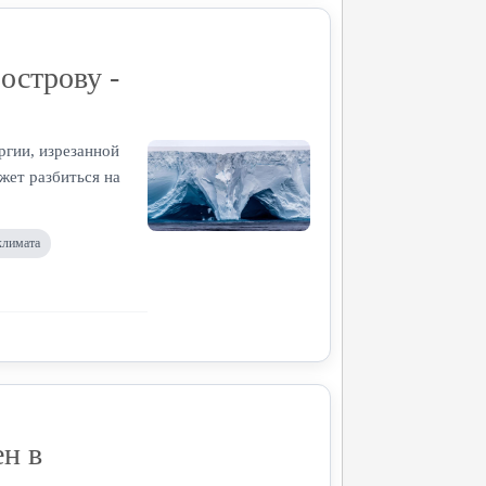
острову -
ргии, изрезанной
жет разбиться на
климата
н в