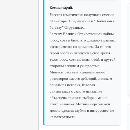
Комментарий:
Рассказ тематически получился смесью
"Авиатора" Водолазкина и "Попыткой к
бегству" Стругацких.
За тему Великой Отечественной войны -
плюс, хоть и было это сделано в рамках
эксперимента со временем. За то, что
герой все-таки вернулся в свое время -
тоже плюс, хотя мотивы и той, и другой
стороны слишком уж простые.
Минусы рассказа: слишком много
разговоров вместо действий, слишком
банальная история, которая
считывалась с самого начала, не
объяснена причина выбора именно
этого человека. Мотивы персонажей
можно сделать глубже и интереснее, не
на поверхности.