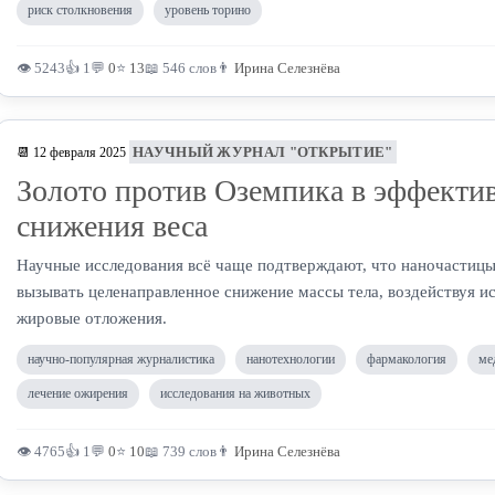
риск столкновения
уровень торино
👁 5243
👍 1
💬
0
⭐
13
📖 546 слов
👨
Ирина Селезнёва
НАУЧНЫЙ ЖУРНАЛ "ОТКРЫТИЕ"
📆 12 февраля 2025
Золото против Оземпика в эффекти
снижения веса
Научные исследования всё чаще подтверждают, что наночастицы
вызывать целенаправленное снижение массы тела, воздействуя и
жировые отложения.
научно-популярная журналистика
нанотехнологии
фармакология
ме
лечение ожирения
исследования на животных
👁 4765
👍 1
💬
0
⭐
10
📖 739 слов
👨
Ирина Селезнёва