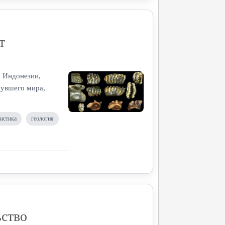
т
а Индонезии,
нувшего мира,
истика
геология
ьство