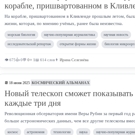
корабле, пришвартованном в Кливл
На корабле, пришвартованном в Кливленде прошлым летом, был
жизни, которая, по мнению учёных, ранее была неизвестна.
морская биология
научно-популярная журналистика
научная новость
исследовательский репортаж
открытие формы жизни
биология микроорг
👁 675
👍 0
💬
0
⭐
1
📖 614 слов
👨
Ирина Селезнёва
КОСМИЧЕСКИЙ АЛЬМАНАХ
📆 18 июня 2025
Новый телескоп сможет показывать 
каждые три дня
Революционная обсерватория имени Веры Рубин за первый год р
больше астрономических данных, чем все другие телескопы вмес
космос
астрономия
технологии
наука
научно-популярная журн