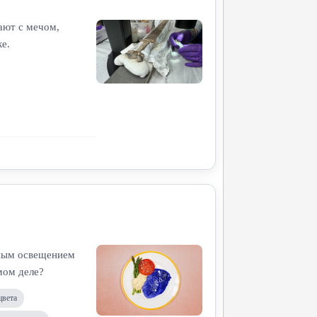
ают с мечом,
е.
чным освещением
мом деле?
цвета