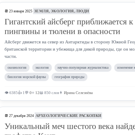
ЗЕМЛЯ, ЭКОЛОГИЯ, ЛЮДИ
📆 23 января 2025
Гигантский айсберг приближается к 
пингвины и тюлени в опасности
Айсберг движется на север из Антарктиды в сторону Южной Гео
британской территории и убежища для дикой природы, где он мо
части.
океанология
экология
научно-популярная журналистика
изменение 
биология морской фауны
география природы
👁 6385
👍 1
💬
0
⭐
12
📖 850 слов
👨
Ирина Селезнёва
АРХЕОЛОГИЧЕСКИЕ РАСКОПКИ
📆 27 декабря 2024
Уникальный меч шестого века найде