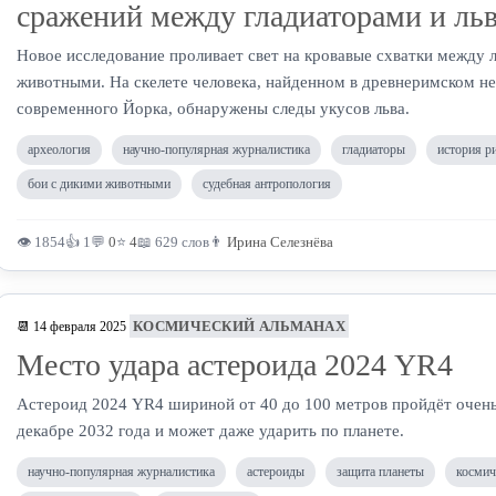
сражений между гладиаторами и ль
Новое исследование проливает свет на кровавые схватки между
животными. На скелете человека, найденном в древнеримском не
современного Йорка, обнаружены следы укусов льва.
археология
научно-популярная журналистика
гладиаторы
история р
бои с дикими животными
судебная антропология
👁 1854
👍 1
💬
0
⭐
4
📖 629 слов
👨
Ирина Селезнёва
КОСМИЧЕСКИЙ АЛЬМАНАХ
📆 14 февраля 2025
Место удара астероида 2024 YR4
Астероид 2024 YR4 шириной от 40 до 100 метров пройдёт очень 
декабре 2032 года и может даже ударить по планете.
научно-популярная журналистика
астероиды
защита планеты
космич