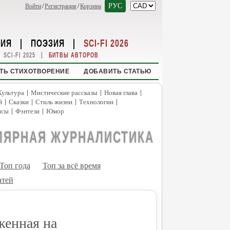
РУС
Войти
/
Регистрация
/
Корзина
НИЯ
|
ПОЭЗИЯ
|
SCI-FI 2026
|
SCI-FI 2025
БИТВЫ АВТОРОВ
ТЬ СТИХОТВОРЕНИЕ
ДОБАВИТЬ СТАТЬЮ
|
|
|
Культура
Мистические рассказы
Новая глава
|
|
|
|
й
Сказки
Стиль жизни
Технологии
|
|
нсы
Фэнтези
Юмор
ЛЯРНАЯ ЖУРНАЛИСТИКА
Топ года
Топ за всё время
атей
женная на