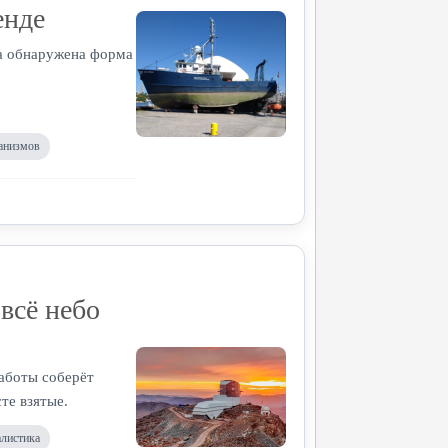
енде
а обнаружена форма
анизмов
всё небо
аботы соберёт
те взятые.
алистика