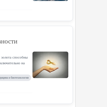
вности
 золота способны
сключительно на
дицина и биотехнологии