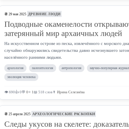
ДРЕВНИЕ ЛЮДИ
📆 29 мая 2025
Подводные окаменелости открываю
затерянный мир архаичных людей
На искусственном острове из песка, извлечённого с морского дн
случайно обнаружились свидетельства давно исчезнувшего зато
населённого ранними людьми.
археология
палеонтология
антропология
научно-популярная журнал
эволюция человека
👁 690
👍 0
💬
0
⭐
1
📖 518 слов
👨
Ирина Селезнёва
АРХЕОЛОГИЧЕСКИЕ РАСКОПКИ
📆 25 апреля 2025
Следы укусов на скелете: доказател