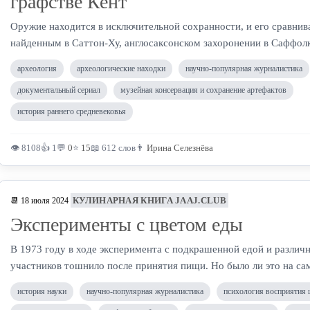
графстве Кент
Оружие находится в исключительной сохранности, и его сравнив
найденным в Саттон-Ху, англосаксонском захоронении в Саффолк
археология
археологические находки
научно-популярная журналистика
документальный сериал
музейная консервация и сохранение артефактов
история раннего средневековья
👁 8108
👍 1
💬
0
⭐
15
📖 612 слов
👨
Ирина Селезнёва
КУЛИНАРНАЯ КНИГА JAAJ.CLUB
📆 18 июля 2024
Эксперименты с цветом еды
В 1973 году в ходе эксперимента с подкрашенной едой и разли
участников тошнило после принятия пищи. Но было ли это на са
история науки
научно-популярная журналистика
психология восприятия 