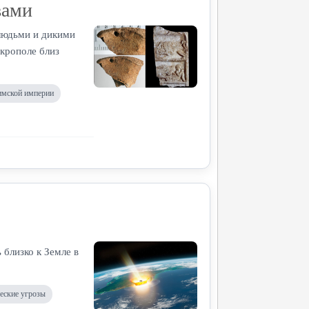
вами
 людьми и дикими
крополе близ
имской империи
близко к Земле в
еские угрозы