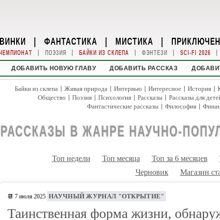
ВИНКИ
|
ФАНТАСТИКА
|
МИСТИКА
|
ПРИКЛЮЧЕ
|
|
|
|
|
ЧЕМПИОНАТ
ПОЭЗИЯ
БАЙКИ ИЗ СКЛЕПА
ФЭНТЕЗИ
SCI-FI 2026
ДОБАВИТЬ НОВУЮ ГЛАВУ
ДОБАВИТЬ РАССКАЗ
ДОБАВИ
|
|
|
|
|
Байки из склепа
Живая природа
Интервью
Интересное
История
|
|
|
|
Общество
Поэзия
Психология
Рассказы
Рассказы для дете
|
|
Фантастические рассказы
Философия
Фина
РАССКАЗЫ В ЖАНРЕ НАУЧНО-ПОПУ
Топ недели
Топ месяца
Топ за 6 месяцев
Черновик
Магазин ст
НАУЧНЫЙ ЖУРНАЛ "ОТКРЫТИЕ"
📆 7 июля 2025
Таинственная форма жизни, обнару