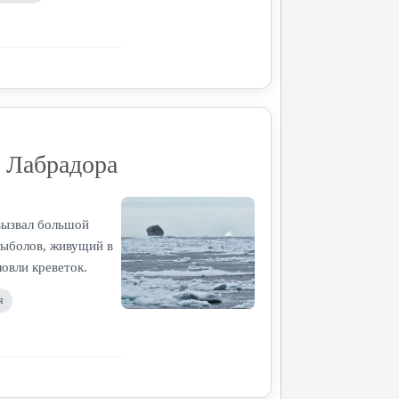
я Лабрадора
вызвал большой
рыболов, живущий в
овли креветок.
я