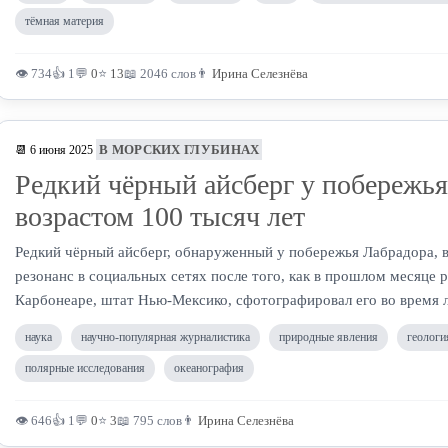
тёмная материя
👁 734
👍 1
💬
0
⭐
13
📖 2046 слов
👨
Ирина Селезнёва
В МОРСКИХ ГЛУБИНАХ
📆 6 июня 2025
Редкий чёрный айсберг у побережь
возрастом 100 тысяч лет
Редкий чёрный айсберг, обнаруженный у побережья Лабрадора, 
резонанс в социальных сетях после того, как в прошлом месяце 
Карбонеаре, штат Нью-Мексико, сфотографировал его во время л
наука
научно-популярная журналистика
природные явления
геологи
полярные исследования
океанография
👁 646
👍 1
💬
0
⭐
3
📖 795 слов
👨
Ирина Селезнёва