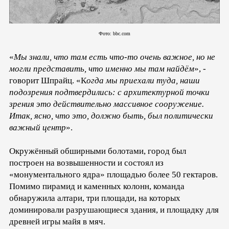
Фото: bbc.com
«
Мы знали, что там есть что-то очень важное, но не
могли представить, что именно мы там найдём
», -
говорит Шпрайц. «К
огда мы приехали туда, наши
подозрения подтвердились: с архитектурной точки
зрения это действительно массивное сооружение.
Итак, ясно, что это, должно быть, был политически
важный центр
».
Окружённый обширными болотами, город был
построен на возвышенности и состоял из
«монументального ядра» площадью более 50 гектаров.
Помимо пирамид и каменных колонн, команда
обнаружила алтари, три площади, на которых
доминировали разрушающиеся здания, и площадку для
древней игры майя в мяч.