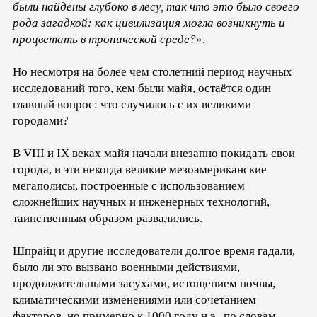
были найдены глубоко в лесу, так что это было своего
рода загадкой: как цивилизация могла возникнуть и
процветать в тропической среде?
».
Но несмотря на более чем столетний период научных
исследований того, кем были майя, остаётся один
главный вопрос: что случилось с их великими
городами?
В VIII и IX веках майя начали внезапно покидать свои
города, и эти некогда великие мезоамериканские
мегаполисы, построенные с использованием
сложнейших научных и инженерных технологий,
таинственным образом развалились.
Шпрайц и другие исследователи долгое время гадали,
было ли это вызвано военными действиями,
продолжительными засухами, истощением почвы,
климатическими изменениями или сочетанием
факторов, но примерно к 1000 году н.э., по словам