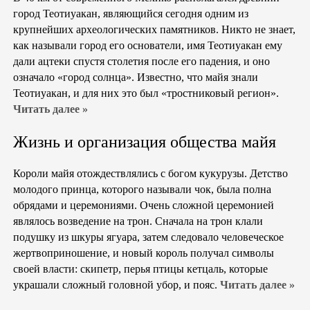
город Теотиуакан, являющийся сегодня одним из
крупнейших археологических памятников. Никто не знает,
как называли город его основатели, имя Теотиуакан ему
дали ацтеки спустя столетия после его падения, и оно
означало «город солнца». Известно, что майя знали
Теотиуакан, и для них это был «тростниковый регион».
Читать далее »
Жизнь и организация общества майя
Короли майя отождествлялись с богом кукурузы. Детство
молодого принца, которого называли чок, была полна
обрядами и церемониями. Очень сложной церемонией
являлось возведение на трон. Сначала на трон клали
подушку из шкуры ягуара, затем следовало человеческое
жертвоприношение, и новый король получал символы
своей власти: скипетр, перья птицы кетцаль, которые
украшали сложный головной убор, и пояс.
Читать далее »