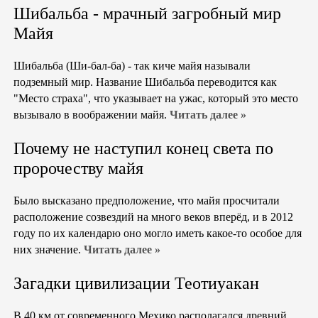
Шибальба - мрачный загробный мир
Майя
Шибальба (Ши-бал-ба) - так киче майя называли
подземный мир. Название Шибальба переводится как
"Место страха", что указывает на ужас, который это место
вызывало в воображении майя.
Читать далее »
Почему не наступил конец света по
пророчеству майя
Было высказано предположение, что майя просчитали
расположение созвездий на много веков вперёд, и в 2012
году по их календарю оно могло иметь какое-то особое для
них значение.
Читать далее »
Загадки цивилизации Теотиуакан
В 40 км от современного Мехико располагался древний