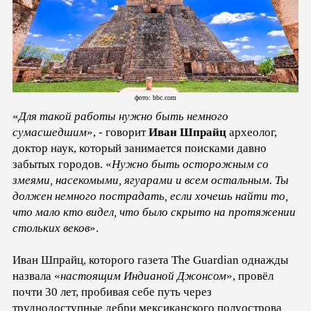
фото: bbc.com
«
Для такой работы нужно быть немного
сумасшедшим
», - говорит
Иван Шпрайц
археолог,
доктор наук, который занимается поисками давно
забытых городов. «
Нужно быть осторожным со
змеями, насекомыми, ягуарами и всем остальным. Ты
должен немного пострадать, если хочешь найти то,
что мало кто видел, что было скрыто на протяжении
стольких веков
».
Иван Шпрайц, которого газета The Guardian однажды
назвала «
настоящим Индианой Джонсом
», провёл
почти 30 лет, пробивая себе путь через
труднодоступные дебри мексиканского полуострова