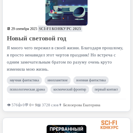
SCI-FI КОНКУРС 2025
📆 29 сентября 2025
Новый световой год
Я много чего пережил в своей жизни. Благодаря прошлому,
я просто ненавидел этот чертов праздник! Но встреча с
одним замечательным братом по разуму очень круто
изменила мою жизнь.
научная фантастика
инопланетяне
военная фантастика
психологическая драма
космический фронтир
первый контакт
👁 576
👍 0
💬
0
⭐
9
📖 3728 слов
👨
Белозерова Екатерина