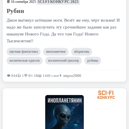
SCI-FI КОНКУРС 2025
📆 16 сентября 2025
Рубин
Джон вытянул затёкшие ноги. Везёт же ему, чёрт возьми! И
надо же было заполучить эту срочнейшее задание как раз
накануне Нового Года. Да что там Года! Нового
Тысячелетия!!
научная фантастика
инопланетяне
аборигены
космическая одиссея
космический триллер
рубины
👁 844
👍 1
💬
0
⭐
16
📖 1446 слов
👨
mipoz2000