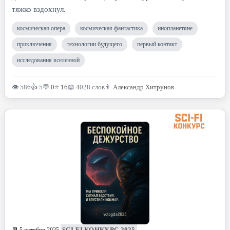
тяжко вздохнул.
космическая опера
космическая фантастика
инопланетяне
приключения
технологии будущего
первый контакт
исследования вселенной
👁 586
👍 5
💬
0
⭐
16
📖 4028 слов
👨
Александр Хитрунов
SCI-FI КОНКУРС 2025