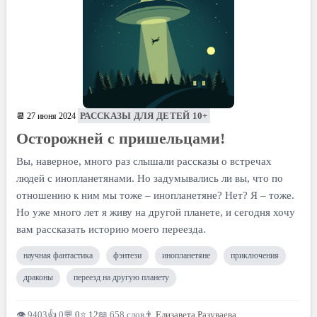
РАССКАЗЫ ДЛЯ ДЕТЕЙ 10+
📆 27 июня 2024
Осторожней с пришельцами!
Вы, наверное, много раз слышали рассказы о встречах
людей с инопланетянами. Но задумывались ли вы, что по
отношению к ним мы тоже – инопланетяне? Нет? Я – тоже.
Но уже много лет я живу на другой планете, и сегодня хочу
вам рассказать историю моего переезда.
научная фантастика
фэнтези
инопланетяне
приключения
драконы
переезд на другую планету
👁 9403
👍 0
💬
0
⭐
12
📖 658 слов
👨
Елизавета Разуваева