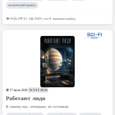
космический корабль
👁 89
👍 0
💬
0
⭐
1
📖 8989 слов
👨
mansurovandrey
SCI-FI 2026
📆 17 июля 2026
Работают люди
К такому нас, очевидно, не готовили.