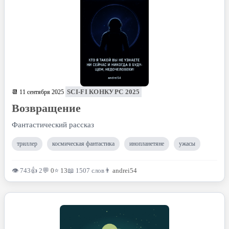
SCI-FI КОНКУРС 2025
📆 11 сентября 2025
Возвращение
Фантастический рассказ
триллер
космическая фантастика
инопланетяне
ужасы
👁 743
👍 2
💬
0
⭐
13
📖 1507 слов
👨
andrei54