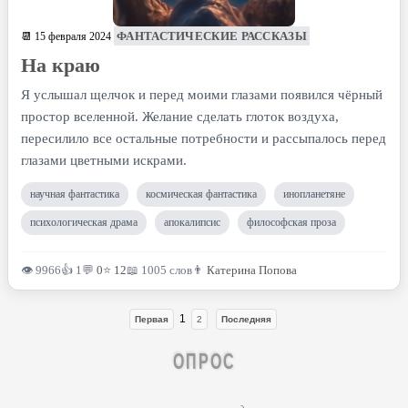
ФАНТАСТИЧЕСКИЕ РАССКАЗЫ
📆 15 февраля 2024
На краю
Я услышал щелчок и перед моими глазами появился чёрный
простор вселенной. Желание сделать глоток воздуха,
пересилило все остальные потребности и рассыпалось перед
глазами цветными искрами.
научная фантастика
космическая фантастика
инопланетяне
психологическая драма
апокалипсис
философская проза
👁 9966
👍 1
💬
0
⭐
12
📖 1005 слов
👨
Катерина Попова
1
Первая
2
Последняя
ОПРОС