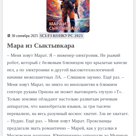
SCI-FI КОНКУРС 2025
📆 30 сентября 2025
Мара из Сыктывкара
– Меня зовут Марат. Я – инженер-электроник. Не рыжий
робот, который с белковым близнецом про крылатые качели
пел, а по электронике и другой высокотехнологичной
начинке межпланетных ЛА. – Слишком заумно. Ещё раз. –
Меня зовут Марат, но никто из инопланетян в ближнем
секторе рукава Ориона не может выговорить глухую «Т».
Только земляне обладают настолько развитым речевым
аппаратом, что наизобретали языков, за три тысячи
перевалило, на весь разумный космос хватит. Зла не хватает.
– Нудно. Ещё раз. – Меня зовут Марат. Проксианцы
предлагали звать романтично – Марей, как у русалки в
Московском зоопарке. Юпитерианцы упрощали до Мырмыр