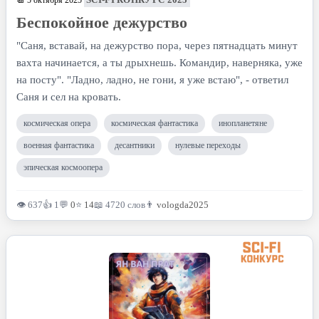
📆 5 октября 2025
Беспокойное дежурство
"Саня, вставай, на дежурство пора, через пятнадцать минут
вахта начинается, а ты дрыхнешь. Командир, наверняка, уже
на посту". "Ладно, ладно, не гони, я уже встаю", - ответил
Саня и сел на кровать.
космическая опера
космическая фантастика
инопланетяне
военная фантастика
десантники
нулевые переходы
эпическая космоопера
👁 637
👍 1
💬
0
⭐
14
📖 4720 слов
👨
vologda2025