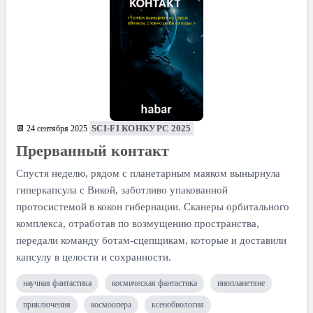
SCI-FI КОНКУРС 2025
📆 24 сентября 2025
Прерванный контакт
Спустя неделю, рядом с планетарным маяком вынырнула
гиперкапсула с Викой, заботливо упакованной
протосистемой в кокон гибернации. Сканеры орбитального
комплекса, отработав по возмущению пространства,
передали команду ботам-сцепщикам, которые и доставили
капсулу в целости и сохранности.
научная фантастика
космическая фантастика
инопланетяне
приключения
космоопера
ксенобиология