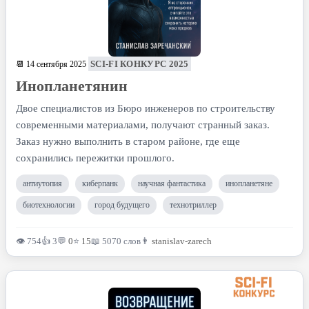
SCI-FI КОНКУРС 2025
📆 14 сентября 2025
Инопланетянин
Двое специалистов из Бюро инженеров по строительству
современными материалами, получают странный заказ.
Заказ нужно выполнить в старом районе, где еще
сохранились пережитки прошлого.
антиутопия
киберпанк
научная фантастика
инопланетяне
биотехнологии
город будущего
технотриллер
👁 754
👍 3
💬
0
⭐
15
📖 5070 слов
👨
stanislav-zarech