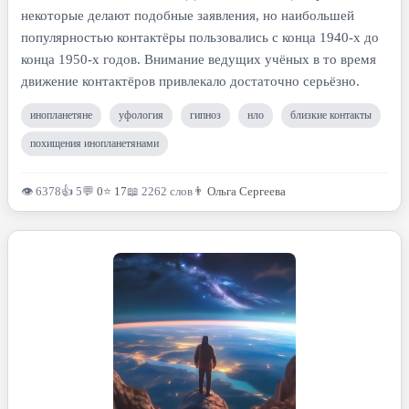
некоторые делают подобные заявления, но наибольшей
популярностью контактёры пользовались с конца 1940-х до
конца 1950-х годов. Внимание ведущих учёных в то время
движение контактёров привлекало достаточно серьёзно.
инопланетяне
уфология
гипноз
нло
близкие контакты
похищения инопланетянами
👁 6378
👍 5
💬
0
⭐
17
📖 2262 слов
👨
Ольга Сергеева