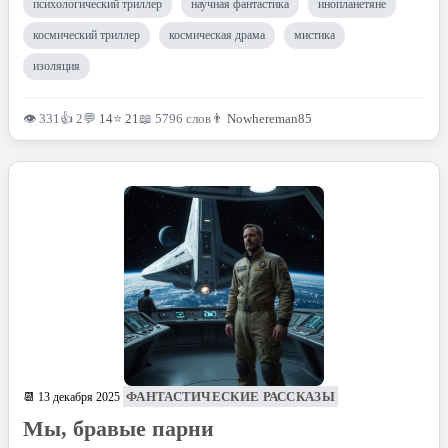
психологический триллер
научная фантастика
инопланетяне
космический триллер
космическая драма
мистика
изоляция
👁 331
👍 2
💬
14
⭐
21
📖 5796 слов
👨
Nowhereman85
ФАНТАСТИЧЕСКИЕ РАССКАЗЫ
📆 13 декабря 2025
Мы, бравые парни