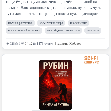
то путём долгих умозаключений, расчётов и гаданий на
пальцах. Навигационные карты не помогли, ну, так… чуть-
чуть: дали понять, что границы поиска нужно расширить.
научная фантастика
космическая опера
инопланетяне
искусственный интеллект
межзвёздное путешествие
телепатия
👁 628
👍 1
💬
0
⭐
12
📖 1473 слов
👨
Владимир Хабаров