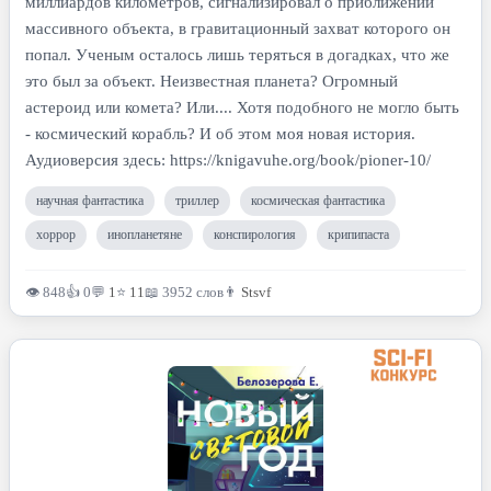
миллиардов километров, сигнализировал о приближении
массивного объекта, в гравитационный захват которого он
попал. Ученым осталось лишь теряться в догадках, что же
это был за объект. Неизвестная планета? Огромный
астероид или комета? Или.... Хотя подобного не могло быть
- космический корабль? И об этом моя новая история.
Аудиоверсия здесь: https://knigavuhe.org/book/pioner-10/
научная фантастика
триллер
космическая фантастика
хоррор
инопланетяне
конспирология
крипипаста
👁 848
👍 0
💬
1
⭐
11
📖 3952 слов
👨
Stsvf