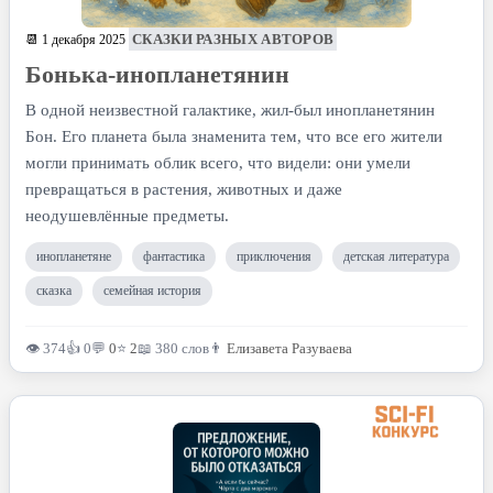
СКАЗКИ РАЗНЫХ АВТОРОВ
📆 1 декабря 2025
Бонька-инопланетянин
В одной неизвестной галактике, жил-был инопланетянин
Бон. Его планета была знаменита тем, что все его жители
могли принимать облик всего, что видели: они умели
превращаться в растения, животных и даже
неодушевлённые предметы.
инопланетяне
фантастика
приключения
детская литература
сказка
семейная история
👁 374
👍 0
💬
0
⭐
2
📖 380 слов
👨
Елизавета Разуваева