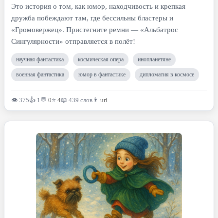
Это история о том, как юмор, находчивость и крепкая
дружба побеждают там, где бессильны бластеры и
«Громовержец». Пристегните ремни — «Альбатрос
Сингулярности» отправляется в полёт!
научная фантастика
космическая опера
инопланетяне
военная фантастика
юмор в фантастике
дипломатия в космосе
👁 375
👍 1
💬
0
⭐
4
📖 439 слов
👨
uri