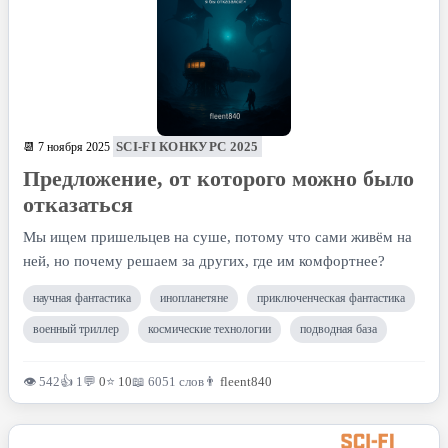
SCI-FI КОНКУРС 2025
📆 7 ноября 2025
Предложение, от которого можно было
отказаться
Мы ищем пришельцев на суше, потому что сами живём на
ней, но почему решаем за других, где им комфортнее?
научная фантастика
инопланетяне
приключенческая фантастика
военный триллер
космические технологии
подводная база
👁 542
👍 1
💬
0
⭐
10
📖 6051 слов
👨
fleent840