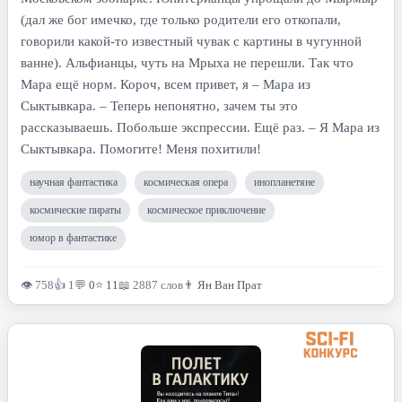
(дал же бог имечко, где только родители его откопали,
говорили какой-то известный чувак с картины в чугунной
ванне). Альфианцы, чуть на Мрыха не перешли. Так что
Мара ещё норм. Короч, всем привет, я – Мара из
Сыктывкара. – Теперь непонятно, зачем ты это
рассказываешь. Побольше экспрессии. Ещё раз. – Я Мара из
Сыктывкара. Помогите! Меня похитили!
научная фантастика
космическая опера
инопланетяне
космические пираты
космическое приключение
юмор в фантастике
👁 758
👍 1
💬
0
⭐
11
📖 2887 слов
👨
Ян Ван Прат