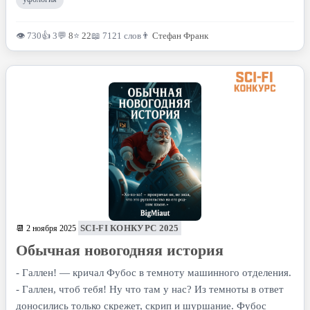
👁 730
👍 3
💬
8
⭐
22
📖 7121 слов
👨
Стефан Франк
SCI-FI КОНКУРС 2025
📆 2 ноября 2025
Обычная новогодняя история
- Галлен! — кричал Фубос в темноту машинного отделения.
- Галлен, чтоб тебя! Ну что там у нас? Из темноты в ответ
доносились только скрежет, скрип и шуршание. Фубос