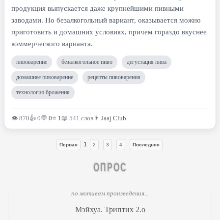
продукция выпускается даже крупнейшими пивными
заводами. Но безалкогольный вариант, оказывается можно
приготовить и домашних условиях, причем гораздо вкуснее
коммерческого варианта.
пивоварение
безалкогольное пиво
дегустация пива
домашнее пивоварение
рецепты пивоварения
технология брожения
👁 870
👍 0
💬
0
⭐
1
📖 541 слов
👨
Jaaj.Club
1
Первая
2
3
4
Последняя
ОПРОС
по мотивам произведения...
Мэйхуа. Триптих 2.o