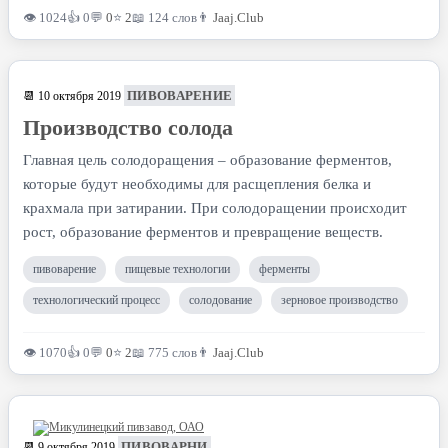
👁 1024
👍 0
💬
0
⭐
2
📖 124 слов
👨
Jaaj.Club
ПИВОВАРЕНИЕ
📆 10 октября 2019
Производство солода
Главная цель солодоращения – образование ферментов,
которые будут необходимы для расщепления белка и
крахмала при затирании. При солодоращении происходит
рост, образование ферментов и превращение веществ.
пивоварение
пищевые технологии
ферменты
технологический процесс
солодование
зерновое производство
👁 1070
👍 0
💬
0
⭐
2
📖 775 слов
👨
Jaaj.Club
ПИВОВАРНИ
📆 9 октября 2019