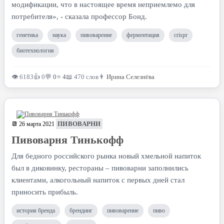
модификации, что в настоящее время неприемлемо для
потребителя», - сказала профессор Бонд.
генетика
наука
пивоварение
ферментация
crispr
биотехнология
👁 6183
👍 0
💬
0
⭐
4
📖 470 слов
👨
Ирина Селезнёва
ПИВОВАРНИ
📆 26 марта 2021
Пивоварня Тинькофф
Для бедного российского рынка новый хмельной напиток
был в диковинку, рестораны – пивоварни заполнились
клиентами, алкогольный напиток с первых дней стал
приносить прибыль.
история бренда
брендинг
пивоварение
пиво