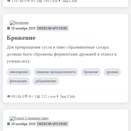
👁 1187
👍 0
💬
0
⭐
2
📖 198 слов
👨
Jaaj.Club
ПИВОВАРЕНИЕ
📆 10 октября 2019
Брожение
Для превращения сусла в пиво сбраживаемые сахара
должны быть сброжены ферментами дрожжей в этанол и
углекислоту.
пивоварение
пищевая промышленность
брожение
дрожжи
фильтрация
дображивание
👁 881
👍 0
💬
0
⭐
1
📖 522 слов
👨
Jaaj.Club
ПИВОВАРЕНИЕ
📆 10 октября 2019