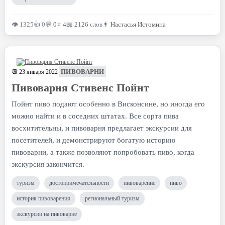
👁 1325
👍 0
💬
0
⭐
4
📖 2126 слов
👨
Настасья Истомина
ПИВОВАРНИ
📆 23 января 2022
Пивоварня Стивенс Пойнт
Пойнт пиво подают особенно в Висконсине, но иногда его
можно найти и в соседних штатах. Все сорта пива
восхитительны, и пивоварня предлагает экскурсии для
посетителей, и демонстрируют богатую историю
пивоварни, а также позволяют попробовать пиво, когда
экскурсия закончится.
туризм
достопримечательности
пивоварение
пиво
история пивоварения
региональный туризм
экскурсии на пивоварне