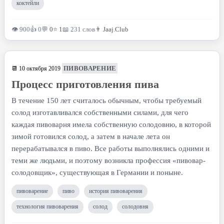
коктейли
👁 900
👍 0
💬
0
⭐
1
📖 231 слов
👨
Jaaj.Club
ПИВОВАРЕНИЕ
📆 10 октября 2019
Процесс приготовления пива
В течение 150 лет считалось обычным, что­бы требуемый
солод изготавливался собственными силами, для чего
каждая пивоварня имела собственную солодовню, в которой
зимой готовился солод, а затем в начале лета он
перерабатывался в пиво. Все работы выполнялись одними и
теми же людьми, и поэтому возникла профессия «пивовар-
солодовщик», существующая в Германии и поныне.
пивоварение
пиво
история пивоварения
технология пивоварения
солод
солодовня