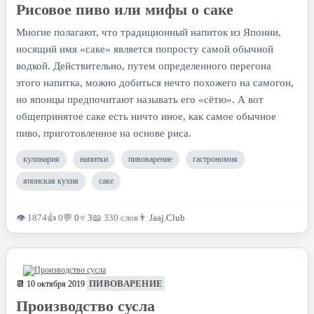
Рисовое пиво или мифы о саке
Многие полагают, что традиционный напиток из Японии,
носящий имя «саке» является попросту самой обычной
водкой. Действительно, путем определенного перегона
этого напитка, можно добиться нечто похожего на самогон,
но японцы предпочитают называть его «сётю». А вот
общепринятое саке есть ничто иное, как самое обычное
пиво, приготовленное на основе риса.
кулинария
напитки
пивоварение
гастрономия
японская кухня
саке
👁 1874
👍 0
💬
0
⭐
3
📖 330 слов
👨
Jaaj.Club
ПИВОВАРЕНИЕ
📆 10 октября 2019
Производство сусла