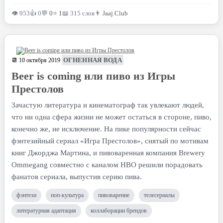
👁 953
👍 0
💬
0
⭐
1
📖 315 слов
👨
Jaaj.Club
ОГНЕННАЯ ВОДА
📆 10 октября 2019
Beer is coming или пиво из Игры
Престолов
Зачастую литература и кинематограф так увлекают людей,
что ни одна сфера жизни не может остаться в стороне, пиво,
конечно же, не исключение. На пике популярности сейчас
фэнтезийный сериал «Игра Престолов», снятый по мотивам
книг Джорджа Мартина, и пивоваренная компания Brewery
Ommegang совместно с каналом HBO решили порадовать
фанатов сериала, выпустив серию пива.
фэнтези
поп-культура
пивоварение
телесериалы
литературная адаптация
коллаборации брендов