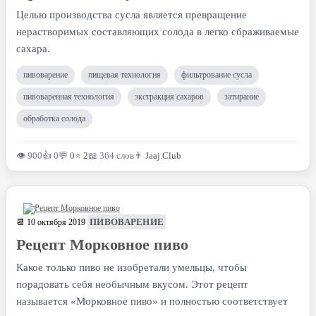
Целью производства сусла является превращение
нерастворимых составляющих солода в легко сбраживаемые
сахара.
пивоварение
пищевая технология
фильтрование сусла
пивоваренная технология
экстракция сахаров
затирание
обработка солода
👁 900
👍 0
💬
0
⭐
2
📖 364 слов
👨
Jaaj.Club
ПИВОВАРЕНИЕ
📆 10 октября 2019
Рецепт Морковное пиво
Какое только пиво не изобретали умельцы, чтобы
порадовать себя необычным вкусом. Этот рецепт
называется «Морковное пиво» и полностью соответствует