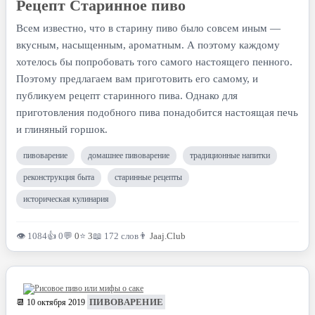
Рецепт Старинное пиво
Всем известно, что в старину пиво было совсем иным —
вкусным, насыщенным, ароматным. А поэтому каждому
хотелось бы попробовать того самого настоящего пенного.
Поэтому предлагаем вам приготовить его самому, и
публикуем рецепт старинного пива. Однако для
приготовления подобного пива понадобится настоящая печь
и глиняный горшок.
пивоварение
домашнее пивоварение
традиционные напитки
реконструкция быта
старинные рецепты
историческая кулинария
👁 1084
👍 0
💬
0
⭐
3
📖 172 слов
👨
Jaaj.Club
ПИВОВАРЕНИЕ
📆 10 октября 2019