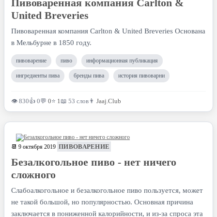
Пивоваренная компания Carlton &
United Breveries
Пивоваренная компания Carlton & United Breveries Основана
в Мельбурне в 1850 году.
пивоварение
пиво
информационная публикация
ингредиенты пива
бренды пива
история пивоварни
👁 830
👍 0
💬
0
⭐
1
📖 53 слов
👨
Jaaj.Club
ПИВОВАРЕНИЕ
📆 9 октября 2019
Безалкогольное пиво - нет ничего
сложного
Слабоалкогольное и безалкогольное пиво пользуется, может
не такой большой, но популярностью. Основная причина
заключается в пониженной калорийности, и из-за спроса эта