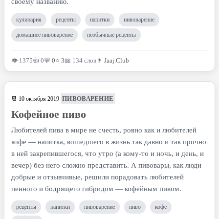
своему названию.
кулинария
рецепты
напитки
пивоварение
домашнее пивоварение
необычные рецепты
👁 1375
👍 0
💬
0
⭐
3
📖 134 слов
👨
Jaaj.Club
ПИВОВАРЕНИЕ
📆 10 октября 2019
Кофейное пиво
Любителей пива в мире не счесть, ровно как и любителей
кофе — напитка, вошедшего в жизнь так давно и так прочно
в ней закрепившегося, что утро (а кому-то и ночь, и день, и
вечер) без него сложно представить. А пивовары, как люди
добрые и отзывчивые, решили порадовать любителей
пенного и бодрящего гибридом — кофейным пивом.
рецепты
напитки
пивоварение
пиво
кофе