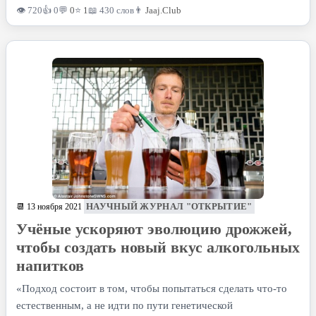
👁 720
👍 0
💬
0
⭐
1
📖 430 слов
👨
Jaaj.Club
НАУЧНЫЙ ЖУРНАЛ "ОТКРЫТИЕ"
📆 13 ноября 2021
Учёные ускоряют эволюцию дрожжей,
чтобы создать новый вкус алкогольных
напитков
«Подход состоит в том, чтобы попытаться сделать что-то
естественным, а не идти по пути генетической