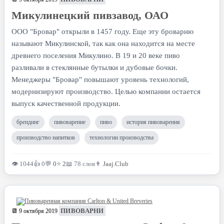
Микулинецкий пивзавод, ОАО
ООО "Бровар" открыли в 1457 году. Еще эту броварню
называют Микулинской, так как она находится на месте
древнего поселения Микулино. В 19 и 20 веке пиво
разливали в стеклянные бутылки и дубовые бочки.
Менеджеры "Бровар" повышают уровень технологий,
модернизируют производство. Целью компании остается
выпуск качественной продукции.
брендинг
пивоварение
пиво
история пивоварения
производство напитков
технологии производства
👁 1044
👍 0
💬
0
⭐
2
📖 78 слов
👨
Jaaj.Club
ПИВОВАРНИ
📆 9 октября 2019