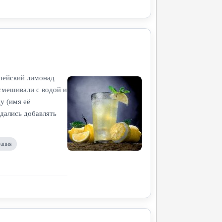
опейский лимонад
 смешивали с водой и
у (имя её
адались добавлять
тания