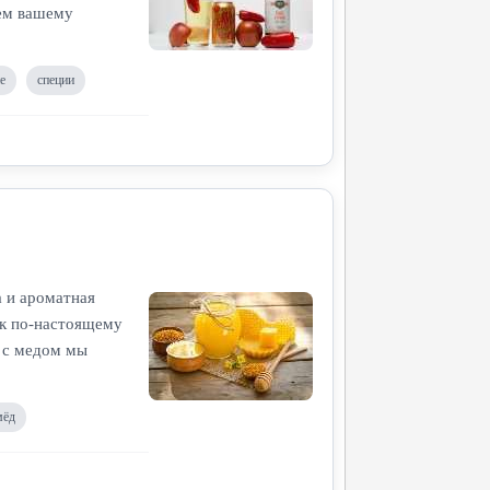
ем вашему
е
специи
а и ароматная
ок по-настоящему
о с медом мы
мёд