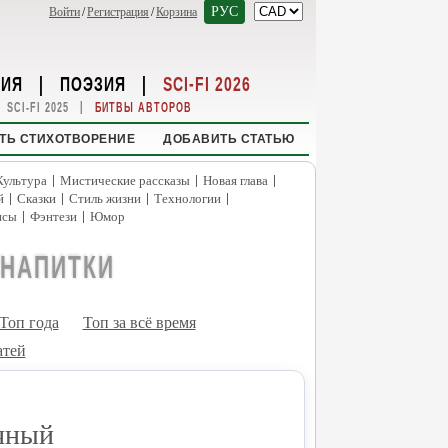
РУС
Войти
/
Регистрация
/
Корзина
НИЯ
|
ПОЭЗИЯ
|
SCI-FI 2026
|
SCI-FI 2025
БИТВЫ АВТОРОВ
ТЬ СТИХОТВОРЕНИЕ
ДОБАВИТЬ СТАТЬЮ
|
|
|
Культура
Мистические рассказы
Новая глава
|
|
|
|
й
Сказки
Стиль жизни
Технологии
|
|
нсы
Фэнтези
Юмор
 НАПИТКИ
Топ года
Топ за всё время
атей
чный