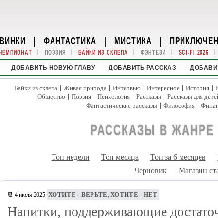
ВИНКИ
|
ФАНТАСТИКА
|
МИСТИКА
|
ПРИКЛЮЧЕ
|
|
|
|
|
ЧЕМПИОНАТ
ПОЭЗИЯ
БАЙКИ ИЗ СКЛЕПА
ФЭНТЕЗИ
SCI-FI 2026
ДОБАВИТЬ НОВУЮ ГЛАВУ
ДОБАВИТЬ РАССКАЗ
ДОБАВИ
|
|
|
|
|
Байки из склепа
Живая природа
Интервью
Интересное
История
|
|
|
|
Общество
Поэзия
Психология
Рассказы
Рассказы для дете
|
|
Фантастические рассказы
Философия
Фина
РАССКАЗЫ В ЖАНРЕ
Топ недели
Топ месяца
Топ за 6 месяцев
Черновик
Магазин ст
ХОТИТЕ - ВЕРЬТЕ, ХОТИТЕ - НЕТ
📆 4 июля 2025
Напитки, поддерживающие достато