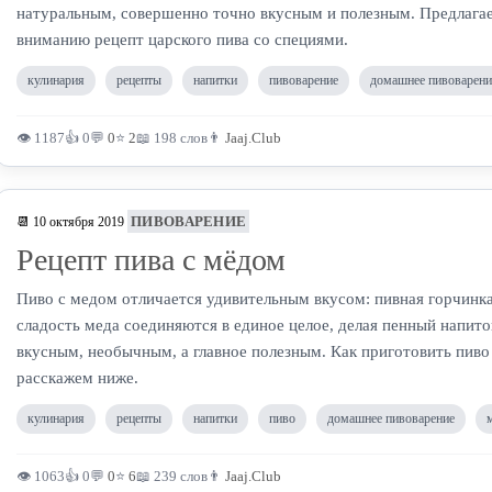
натуральным, совершенно точно вкусным и полезным. Предлага
вниманию рецепт царского пива со специями.
кулинария
рецепты
напитки
пивоварение
домашнее пивоварени
👁 1187
👍 0
💬
0
⭐
2
📖 198 слов
👨
Jaaj.Club
ПИВОВАРЕНИЕ
📆 10 октября 2019
Рецепт пива с мёдом
Пиво с медом отличается удивительным вкусом: пивная горчинк
сладость меда соединяются в единое целое, делая пенный напит
вкусным, необычным, а главное полезным. Как приготовить пив
расскажем ниже.
кулинария
рецепты
напитки
пиво
домашнее пивоварение
👁 1063
👍 0
💬
0
⭐
6
📖 239 слов
👨
Jaaj.Club