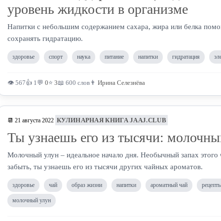
уровень жидкости в организме
Напитки с небольшим содержанием сахара, жира или белка пом
сохранять гидратацию.
здоровье
спорт
наука
питание
напитки
гидратация
эл
👁 567
👍 1
💬
0
⭐
3
📖 600 слов
👨
Ирина Селезнёва
КУЛИНАРНАЯ КНИГА JAAJ.CLUB
📆 21 августа 2022
Ты узнаешь его из тысячи: молочны
Молочный улун – идеальное начало дня. Необычный запах этого
забыть, ты узнаешь его из тысячи других чайных ароматов.
здоровье
чай
образ жизни
напитки
ароматный чай
рецепты
молочный улун