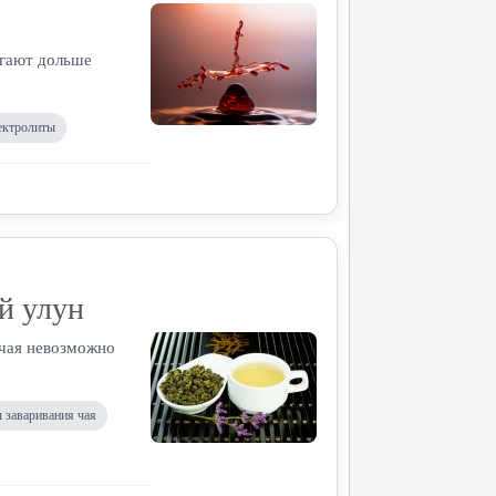
огают дольше
ектролиты
й улун
 чая невозможно
 заваривания чая