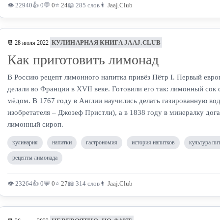
👁 22940
👍 0
💬
0
⭐
24
📖 285 слов
👨
Jaaj.Club
КУЛИНАРНАЯ КНИГА JAAJ.CLUB
📆 28 июля 2022
Как приготовить лимонад
В Россию рецепт лимонного напитка привёз Пётр I. Первый евр
делали во Франции в XVII веке. Готовили его так: лимонный сок
мёдом. В 1767 году в Англии научились делать газированную вод
изобретателя – Джозеф Пристли), а в 1838 году в минералку дог
лимонный сироп.
кулинария
напитки
гастрономия
история напитков
культура пи
рецепты лимонада
👁 23264
👍 0
💬
0
⭐
27
📖 314 слов
👨
Jaaj.Club