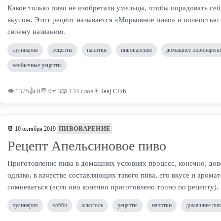
Какое только пиво не изобретали умельцы, чтобы порадовать с
вкусом. Этот рецепт называется «Морковное пиво» и полностью 
своему названию.
кулинария
рецепты
напитки
пивоварение
домашнее пивоварени
необычные рецепты
👁 1375
👍 0
💬
0
⭐
3
📖 134 слов
👨
Jaaj.Club
ПИВОВАРЕНИЕ
📆 10 октября 2019
Рецепт Апельсиновое пиво
Приготовление пива в домашних условиях процесс, конечно, до
однако, в качестве составляющих такого пива, его вкусе и арома
сомневаться (если оно конечно приготовлено точно по рецепту).
кулинария
хобби
алкоголь
рецепты
напитки
домашнее пив