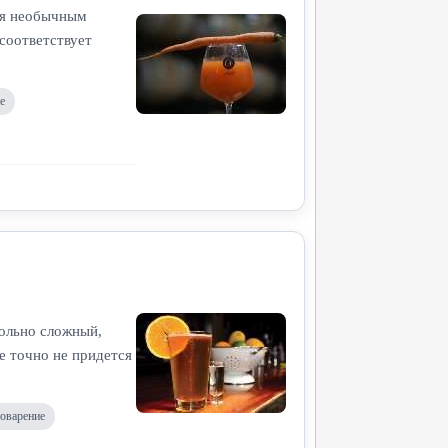
ебя необычным
соответствует
е
вольно сложный,
те точно не придется
оварение