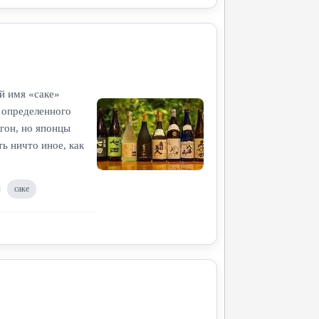
й имя «саке»
 определенного
гон, но японцы
ь ничто иное, как
саке