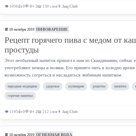
👁 1056
👍 0
💬
0
⭐
3
📖 150 слов
👨
Jaaj.Club
ПИВОВАРЕНИЕ
📆 10 октября 2019
Рецепт горячего пива с медом от ка
простуды
Этот необычный напиток пришел к нам из Скандинавии, сейчас е
употребляют немцы и поляки. Его принято пить в холодно время
возможность согреться и насладиться любимым напитком.
народная медицина
здоровье
кулинария
рецепты
напитки
горячие напитки
👁 1195
👍 0
💬
0
⭐
2
📖 212 слов
👨
Jaaj.Club
ОГНЕННАЯ ВОДА
📆 10 октября 2019