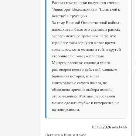
Рассказ тематически получился смесью
"Авиатора" Водолазкина и "Попыткой к
бегству" Стругацких.
За тему Великой Отечественной войны -
плюс, хоть и было это сделано в рамках
эксперимента со временем. За то, что
герой все-таки вернулся в свое время -
тоже плюс, хотя мотивы и той, и другой
стороны слишком уж простые.
Минусы рассказа: слишком много
разговоров вместо действий, слишком
банальная история, которая
считывалась с самого начала, не
объяснена причина выбора именно
этого человека. Мотивы персонажей
можно сделать глубже и интереснее, не
на поверхности.
05.08.2026
ada1466
Легенда о Яше и Алисе