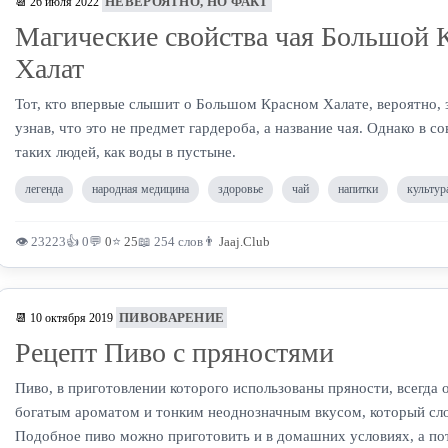
НЕВЕРОЯТНО, НО ФАКТ
📆 26 июля 2022
Магические свойства чая Большой 
Халат
Тот, кто впервые слышит о Большом Красном Халате, вероятно, з
узнав, что это не предмет гардероба, а название чая. Однако в 
таких людей, как воды в пустыне.
легенда
народная медицина
здоровье
чай
напитки
культур
👁 23223
👍 0
💬
0
⭐
25
📖 254 слов
👨
Jaaj.Club
ПИВОВАРЕНИЕ
📆 10 октября 2019
Рецепт Пиво с пряностями
Пиво, в приготовлении которого использованы пряности, всегда 
богатым ароматом и тонким неоднозначным вкусом, который сл
Подобное пиво можно приготовить и в домашних условиях, а по