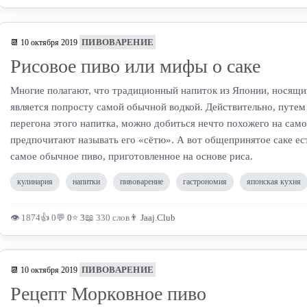
ПИВОВАРЕНИЕ
📆 10 октября 2019
Рисовое пиво или мифы о саке
Многие полагают, что традиционный напиток из Японии, носящи
является попросту самой обычной водкой. Действительно, путем
перегона этого напитка, можно добиться нечто похожего на само
предпочитают называть его «сётю». А вот общепринятое саке ест
самое обычное пиво, приготовленное на основе риса.
кулинария
напитки
пивоварение
гастрономия
японская кухня
👁 1874
👍 0
💬
0
⭐
3
📖 330 слов
👨
Jaaj.Club
ПИВОВАРЕНИЕ
📆 10 октября 2019
Рецепт Морковное пиво