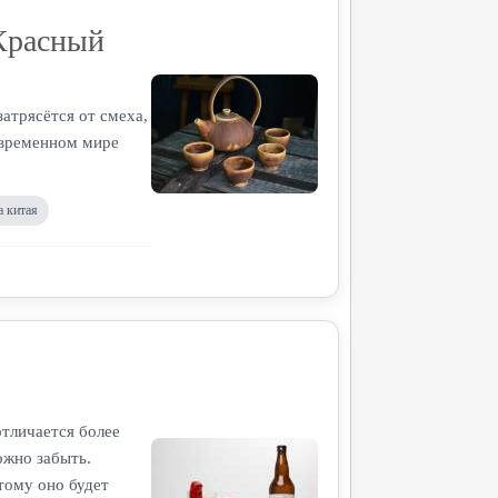
Красный
атрясётся от смеха,
современном мире
а китая
отличается более
ожно забыть.
тому оно будет