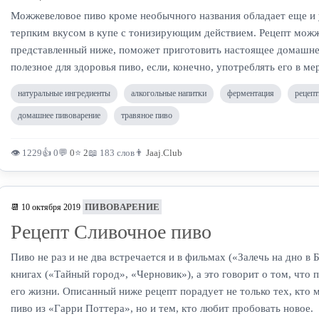
Можжевеловое пиво кроме необычного названия обладает еще и
терпким вкусом в купе с тонизирующим действием. Рецепт можж
представленный ниже, поможет приготовить настоящее домашне
полезное для здоровья пиво, если, конечно, употреблять его в мер
натуральные ингредиенты
алкогольные напитки
ферментация
рецепт
домашнее пивоварение
травяное пиво
👁 1229
👍 0
💬
0
⭐
2
📖 183 слов
👨
Jaaj.Club
ПИВОВАРЕНИЕ
📆 10 октября 2019
Рецепт Сливочное пиво
Пиво не раз и не два встречается и в фильмах («Залечь на дно в
книгах («Тайный город», «Черновик»), а это говорит о том, что 
его жизни. Описанный ниже рецепт порадует не только тех, кто
пиво из «Гарри Поттера», но и тем, кто любит пробовать новое.