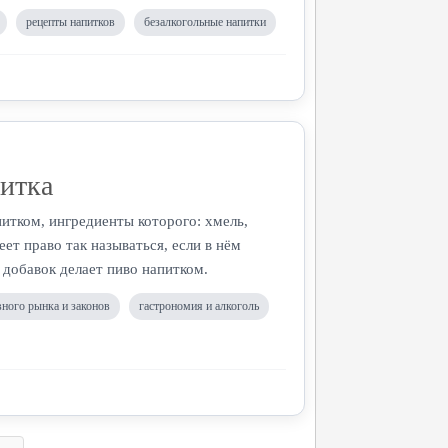
рецепты напитков
безалкогольные напитки
питка
итком, ингредиенты которого: хмель,
ет право так называться, если в нём
добавок делает пиво напитком.
вного рынка и законов
гастрономия и алкоголь