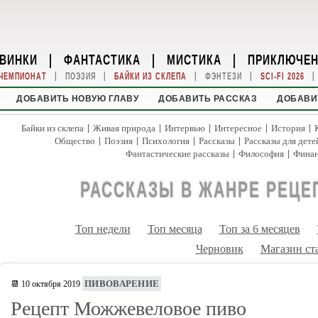
ВИНКИ
|
ФАНТАСТИКА
|
МИСТИКА
|
ПРИКЛЮЧЕ
|
|
|
|
|
ЧЕМПИОНАТ
ПОЭЗИЯ
БАЙКИ ИЗ СКЛЕПА
ФЭНТЕЗИ
SCI-FI 2026
ДОБАВИТЬ НОВУЮ ГЛАВУ
ДОБАВИТЬ РАССКАЗ
ДОБАВИ
|
|
|
|
|
Байки из склепа
Живая природа
Интервью
Интересное
История
|
|
|
|
Общество
Поэзия
Психология
Рассказы
Рассказы для дете
|
|
Фантастические рассказы
Философия
Фина
РАССКАЗЫ В ЖАНРЕ РЕЦЕ
Топ недели
Топ месяца
Топ за 6 месяцев
Черновик
Магазин ст
ПИВОВАРЕНИЕ
📆 10 октября 2019
Рецепт Можжевеловое пиво