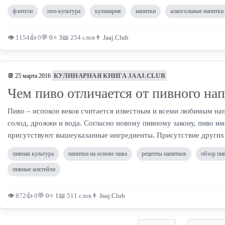
фэнтези
поп-культура
кулинария
напитки
алкогольные напитки
👁 1154
👍 0
💬
0
⭐
3
📖 254 слов
👨
Jaaj.Club
КУЛИНАРНАЯ КНИГА JAAJ.CLUB
📆 25 марта 2016
Чем пиво отличается от пивного на
Пиво – испокон веков считается известным и всеми любимым нап
солод, дрожжи и вода. Согласно новому пивному закону, пиво име
присутствуют вышеуказанные ингредиенты. Присутствие других 
пивная культура
напитки на основе пива
рецепты напитков
обзор пи
пивные коктейли
👁 872
👍 0
💬
0
⭐
1
📖 511 слов
👨
Jaaj.Club