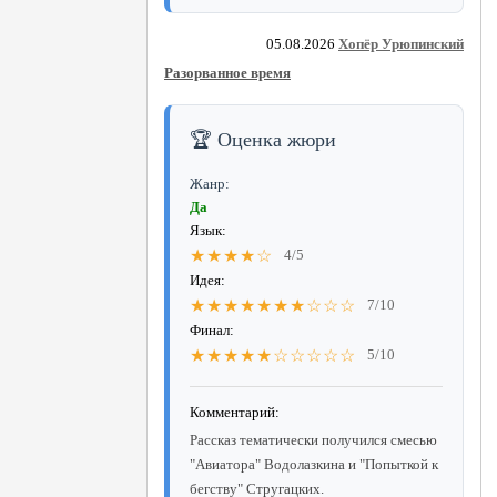
05.08.2026
Хопёр Урюпинский
Разорванное время
🏆 Оценка жюри
Жанр:
Да
Язык:
★★★★☆
4/5
Идея:
★★★★★★★☆☆☆
7/10
Финал:
★★★★★☆☆☆☆☆
5/10
Комментарий:
Рассказ тематически получился смесью
"Авиатора" Водолазкина и "Попыткой к
бегству" Стругацких.