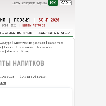
РУС
Войти
/
Регистрация
/
Корзина
НИЯ
|
ПОЭЗИЯ
|
SCI-FI 2026
|
SCI-FI 2025
БИТВЫ АВТОРОВ
ТЬ СТИХОТВОРЕНИЕ
ДОБАВИТЬ СТАТЬЮ
|
|
|
Культура
Мистические рассказы
Новая глава
|
|
|
|
й
Сказки
Стиль жизни
Технологии
|
|
нсы
Фэнтези
Юмор
ПТЫ НАПИТКОВ
Топ года
Топ за всё время
атей