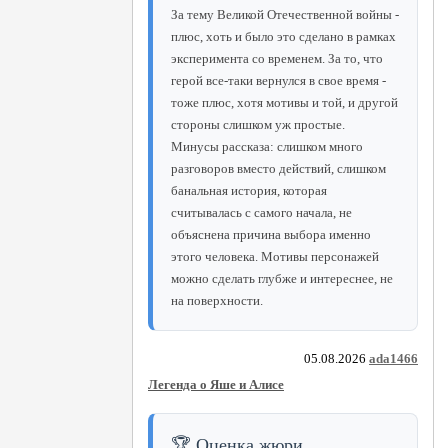
За тему Великой Отечественной войны -
плюс, хоть и было это сделано в рамках
эксперимента со временем. За то, что
герой все-таки вернулся в свое время -
тоже плюс, хотя мотивы и той, и другой
стороны слишком уж простые.
Минусы рассказа: слишком много
разговоров вместо действий, слишком
банальная история, которая
считывалась с самого начала, не
объяснена причина выбора именно
этого человека. Мотивы персонажей
можно сделать глубже и интереснее, не
на поверхности.
05.08.2026
ada1466
Легенда о Яше и Алисе
🏆 Оценка жюри