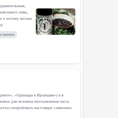
 удивительным,
евелового пива,
е а потому весьма
у.
ы напитков
 Брюгге», «Однажды в Ирландии») и в
пенное для человека неотъемлемая часть
 мечтал попробовать настоящее сливочное