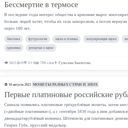
Бессмертие в термосе
В последние годы интерес общества к крионике вырос многократ
больше людей хотят, чтобы их тела заморозили, а потом вернули
через 100 лет.
биоэтика
футурология
наука и техника
популяризация науки
ме
крионика
репортаж о науке
👁 5621
👍 0
💬
1
⭐
6
📖 706 слов
👨
Гульсима Баязитова
МОНЕТЫ РАЗНЫХ СТРАН И ЭПОХ
📆 16 августа 2021
Первые платиновые российские руб
Сначала появились платиновые трёхрублёвые монеты, затем ше
(«двойные платинники»), а с сентября 1830 года к ним добавился
двенадцатирублёвый номинал. Штемпели для платиновых денежн
Генрих Губе, прусский медальер.