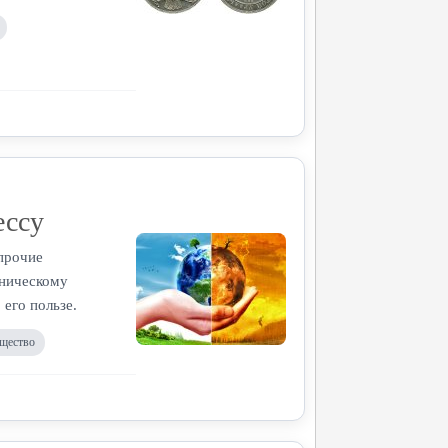
ессу
 прочие
хническому
 его пользе.
щество