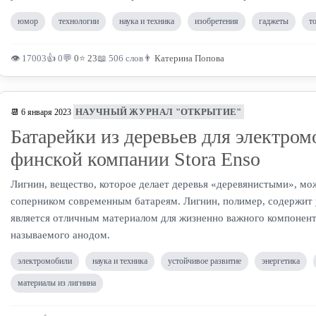
юмор
технологии
наука и техника
изобретения
гаджеты
т
👁 17003
👍 0
💬
0
⭐
23
📖 506 слов
👨
Катерина Попова
НАУЧНЫЙ ЖУРНАЛ "ОТКРЫТИЕ"
📆 6 января 2023
Батарейки из деревьев для электром
финской компании Stora Enso
Лигнин, вещество, которое делает деревья «деревянистыми», мо
соперником современным батареям. Лигнин, полимер, содержит 
является отличным материалом для жизненно важного компонент
называемого анодом.
электромобили
наука и техника
устойчивое развитие
энергетика
материалы из лигнина