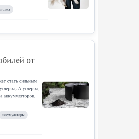
оп-лист
обилей от
жет стать сильным
углерод. А углерод
а аккумуляторов,
аккумуляторы