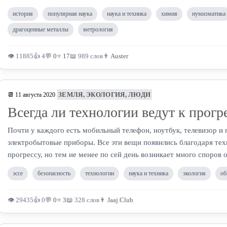
история
популярная наука
наука и техника
химия
нумизматика
драгоценные металлы
метрология
👁 11885
👍 4
💬
0
⭐
17
📖 989 слов
👨
Auster
ЗЕМЛЯ, ЭКОЛОГИЯ, ЛЮДИ
📆 11 августа 2020
Всегда ли технологии ведут к прогр
Почти у каждого есть мобильный телефон, ноутбук, телевизор и
электробытовые приборы. Все эти вещи появились благодаря те
прогрессу, но тем не менее по сей день возникает много споров о
эссе
безопасность
технологии
наука и техника
экология
об
👁 29435
👍 0
💬
0
⭐
3
📖 328 слов
👨
Jaaj.Club