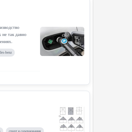
оизводство
 не так давно
ениях.
des-benz
а
спорт и соревнования