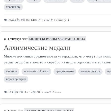
хобби и diy
👁 29444
👍 3
💬
0
⭐
14
📖 255 слов
👨
February-30
МОНЕТЫ РАЗНЫХ СТРАН И ЭПОХ
📆 4 сентября 2019
Алхимические медали
Многие алхимики средневековья утверждали, что могут при по
рецептов добыть золото и серебро из недрагоценных материалов
алхимия
исторический очерк
средневековье
наука и техника
ну
вера и суеверия
👁 3330
👍 2
💬
3
⭐
17
📖 205 слов
👨
Auster
СБОРНИК РАССКАЗОВ. ТОМ 1