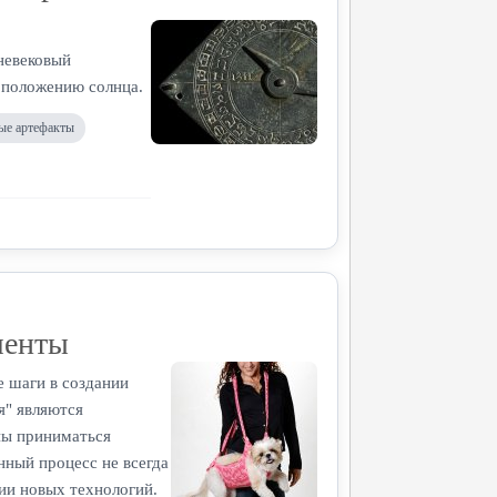
дневековый
 положению солнца.
ые артефакты
менты
 шаги в создании
я" являются
ны приниматься
нный процесс не всегда
ии новых технологий.