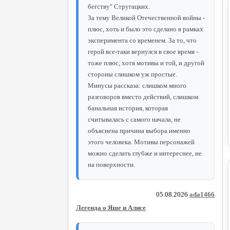
бегству" Стругацких.
За тему Великой Отечественной войны -
плюс, хоть и было это сделано в рамках
эксперимента со временем. За то, что
герой все-таки вернулся в свое время -
тоже плюс, хотя мотивы и той, и другой
стороны слишком уж простые.
Минусы рассказа: слишком много
разговоров вместо действий, слишком
банальная история, которая
считывалась с самого начала, не
объяснена причина выбора именно
этого человека. Мотивы персонажей
можно сделать глубже и интереснее, не
на поверхности.
05.08.2026
ada1466
Легенда о Яше и Алисе