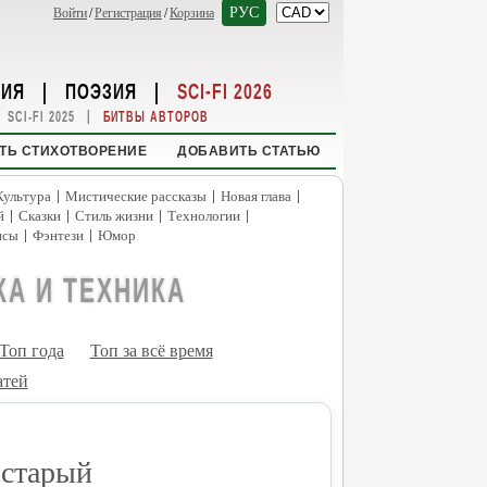
РУС
Войти
/
Регистрация
/
Корзина
НИЯ
|
ПОЭЗИЯ
|
SCI-FI 2026
|
SCI-FI 2025
БИТВЫ АВТОРОВ
ТЬ СТИХОТВОРЕНИЕ
ДОБАВИТЬ СТАТЬЮ
|
|
|
Культура
Мистические рассказы
Новая глава
|
|
|
|
й
Сказки
Стиль жизни
Технологии
|
|
нсы
Фэнтези
Юмор
КА И ТЕХНИКА
Топ года
Топ за всё время
атей
 старый