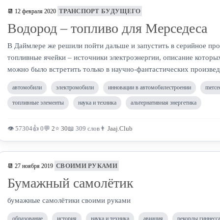
ТРАНСПОРТ БУДУЩЕГО
📆 12 февраля 2020
Водород – топливо для Мерседеса
В Даймлере же решили пойти дальше и запустить в серийное пр
топливные ячейки – источники электроэнергии, описание которых
можно было встретить только в научно-фантастических произвед
автомобили
электромобили
инновации в автомобилестроении
merce
топливные элементы
наука и техника
альтернативная энергетика
👁 57304
👍 0
💬
2
⭐
30
📖 309 слов
👨
Jaaj.Club
СВОИМИ РУКАМИ
📆 27 ноября 2019
Бумажный самолётик
бумажные самолётики своими руками
образование
история
наука и техника
авиация
рекорды гиннесс