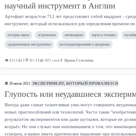
научный инструмент в Англии
Артефакт возрастом 712 лет представляет собой квадрант - сре
инструмент, который использовался для определения времени по
история науки
астрономия
антиквариат
наука и техника
музейн
средневековые инструменты
коллекционирование и аукционы
👁 4211
👍 1
💬
0
⭐
11
📖 495 слов
👨
Ирина Селезнёва
ЭКСПЕРИМЕНТ, КОТОРЫЙ ПРОВАЛИЛСЯ
📆 26 июля 2023
Глупость или неудавшиеся экспери
Иногда даже самые талантливые умы могут совершить неудачные
новых приспособлений или технологий. Часто такие "изобретени
результатом экспериментов или даже шутками, которые не долж
всерьёз. Но они служат нам напоминанием о том, что инновацио
успешен, и важно иметь критическое мышление при использован