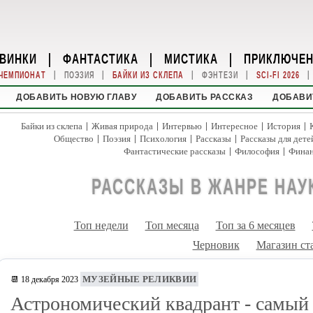
ВИНКИ
|
ФАНТАСТИКА
|
МИСТИКА
|
ПРИКЛЮЧЕ
|
|
|
|
|
ЧЕМПИОНАТ
ПОЭЗИЯ
БАЙКИ ИЗ СКЛЕПА
ФЭНТЕЗИ
SCI-FI 2026
ДОБАВИТЬ НОВУЮ ГЛАВУ
ДОБАВИТЬ РАССКАЗ
ДОБАВИ
|
|
|
|
|
Байки из склепа
Живая природа
Интервью
Интересное
История
|
|
|
|
Общество
Поэзия
Психология
Рассказы
Рассказы для дете
|
|
Фантастические рассказы
Философия
Фина
РАССКАЗЫ В ЖАНРЕ НАУ
Топ недели
Топ месяца
Топ за 6 месяцев
Черновик
Магазин ст
МУЗЕЙНЫЕ РЕЛИКВИИ
📆 18 декабря 2023
Астрономический квадрант - самый