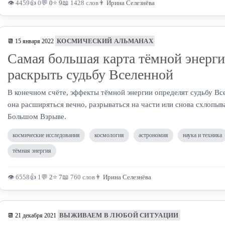
👁 4459
👍 0
💬
0
⭐
9
📖 1428 слов
👨
Ирина Селезнёва
КОСМИЧЕСКИЙ АЛЬМАНАХ
📆 15 января 2022
Самая большая карта тёмной энерг
раскрыть судьбу Вселенной
В конечном счёте, эффекты тёмной энергии определят судьбу Вс
она расширяться вечно, разрываться на части или снова схлопыв
Большом Взрыве.
космические исследования
космология
астрономия
наука и техника
тёмная энергия
👁 6558
👍 1
💬
2
⭐
7
📖 760 слов
👨
Ирина Селезнёва
ВЫЖИВАЕМ В ЛЮБОЙ СИТУАЦИИ
📆 21 декабря 2021