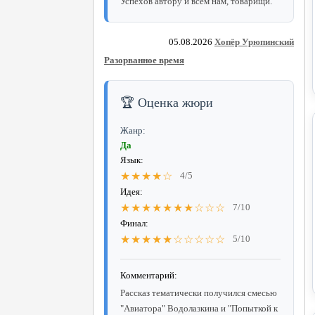
Успехов автору и всем нам, товарищи.
05.08.2026
Хопёр Урюпинский
Разорванное время
🏆 Оценка жюри
Жанр:
Да
Язык:
★★★★☆
4/5
Идея:
★★★★★★★☆☆☆
7/10
Финал:
★★★★★☆☆☆☆☆
5/10
Комментарий:
Рассказ тематически получился смесью
"Авиатора" Водолазкина и "Попыткой к