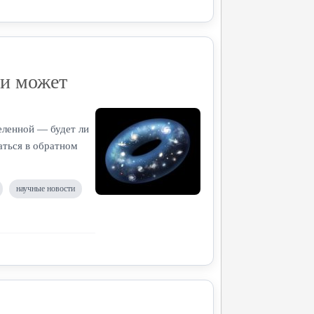
ии может
еленной — будет ли
аться в обратном
научные новости