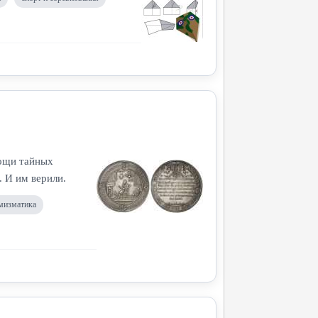
мощи тайных
. И им верили.
мизматика