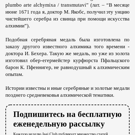
plumbo arte alchymixa / transmutavi” (лат. – “В месяце
июне 1671 года я, доктор М. Якобс, получил эту унцию
чистейшего серебра из свинца при помощи искусства
алхимии”).
Подобная серебряная медаль была изготовлена по
заказу другого известного алхимика того времени -
доктора И. Бехера. Такую же медаль, но уже из золота
изготовил обер-егермейстер курфюрста Пфальцского
барон К. Пфеннигер, не равнодушный к алхимическим
опытам.
Истории известны и иные серебряные и золотые медали
позднего средневековья алхимической тематики.
Подпишитесь на бесплатную
еженедельную рассылку
Каждую неделю Jaaj.Club публикует множество статей,