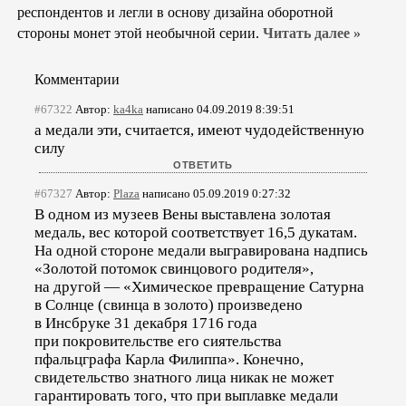
респондентов и легли в основу дизайна оборотной
стороны монет этой необычной серии.
Читать далее »
Комментарии
#67322
Автор:
ka4ka
написано 04.09.2019 8:39:51
а медали эти, считается, имеют чудодейственную
силу
#67327
Автор:
Plaza
написано 05.09.2019 0:27:32
В одном из музеев Вены выставлена золотая
медаль, вес которой соответствует 16,5 дукатам.
На одной стороне медали выгравирована надпись
«Золотой потомок свинцового родителя»,
на другой — «Химическое превращение Сатурна
в Солнце (свинца в золото) произведено
в Инсбруке 31 декабря 1716 года
при покровительстве его сиятельства
пфальцграфа Карла Филиппа». Конечно,
свидетельство знатного лица никак не может
гарантировать того, что при выплавке медали