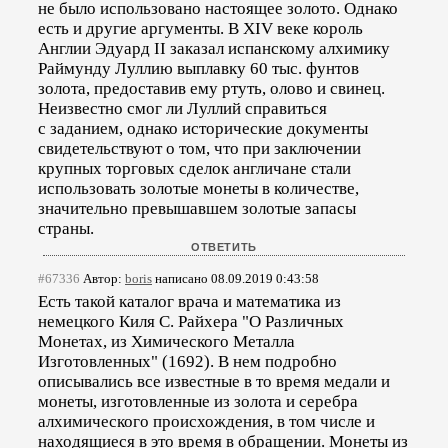
не было использовано настоящее золото. Однако
есть и другие аргументы. В XIV веке король
Англии Эдуард II заказал испанскому алхимику
Раймунду Луллию выплавку 60 тыс. фунтов
золота, предоставив ему ртуть, олово и свинец.
Неизвестно смог ли Луллий справиться
с заданием, однако исторические документы
свидетельствуют о том, что при заключении
крупных торговых сделок англичане стали
использовать золотые монеты в количестве,
значительно превышавшем золотые запасы
страны.
#67336
Автор:
boris
написано 08.09.2019 0:43:58
Есть такой каталог врача и математика из
немецкого Киля С. Райхера "О Различных
Монетах, из Химического Металла
Изготовленных" (1692). В нем подробно
описывались все известные в то время медали и
монеты, изготовленные из золота и серебра
алхимического происхождения, в том числе и
находящиеся в это время в обращении. Монеты из