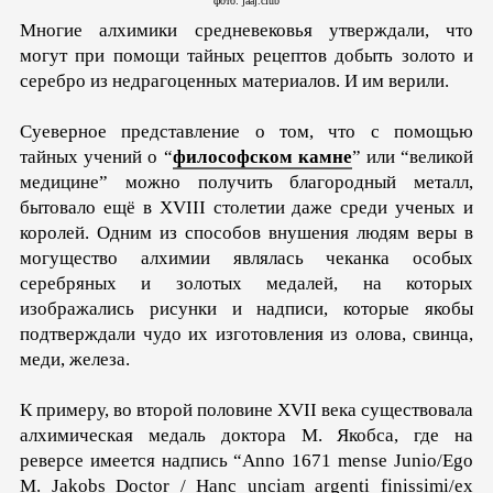
фото: jaaj.club
Многие алхимики средневековья утверждали, что
могут при помощи тайных рецептов добыть золото и
серебро из недрагоценных материалов. И им верили.
Суеверное представление о том, что с помощью
тайных учений о “
философском камне
” или “великой
медицине” можно получить благородный металл,
бытовало ещё в XVIII столетии даже среди ученых и
королей. Одним из способов внушения людям веры в
могущество алхимии являлась чеканка особых
серебряных и золотых медалей, на которых
изображались рисунки и надписи, которые якобы
подтверждали чудо их изготовления из олова, свинца,
меди, железа.
К примеру, во второй половине XVII века существовала
алхимическая медаль доктора М. Якобса, где на
реверсе имеется надпись “Anno 1671 mense Junio/Ego
M. Jakobs Doctor / Hanc unciam argenti finissimi/ex