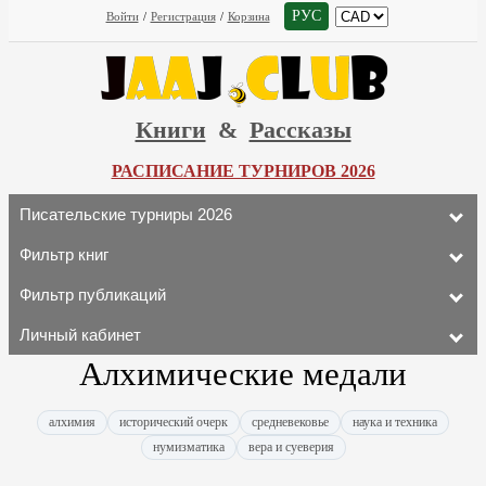
РУС
Войти
/
Регистрация
/
Корзина
Книги
&
Рассказы
РАСПИСАНИЕ ТУРНИРОВ 2026
Писательские турниры 2026
Фильтр книг
Фильтр публикаций
Личный кабинет
Алхимические медали
алхимия
исторический очерк
средневековье
наука и техника
нумизматика
вера и суеверия