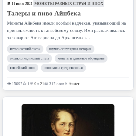
МОНЕТЫ РАЗНЫХ СТРАН И ЭПОХ
📆 11 июня 2021
Талеры и пиво Айнбека
Монеты Айнбека имели особый надчекан, указывающий на
принадлежность к ганзейскому союзу. Ими расплачивались
за товар от Антверпена до Архангельска.
исторический очерк
научно-популярная история
энциклопедический стиль
монеты и денежное обращение
ганзейский союз
экономика средневековья
👁 15097
👍 1
💬
0
⭐
21
📖 317 слов
👨
Auster