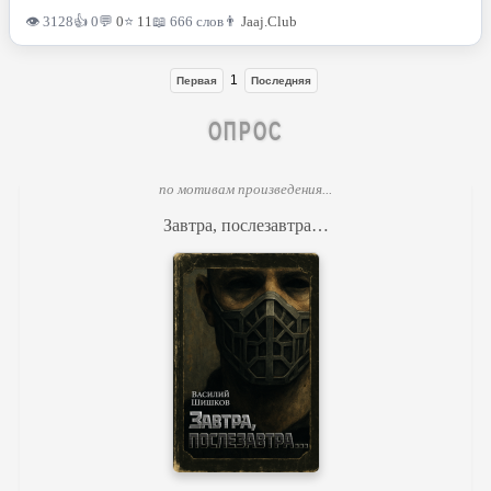
👁 3128
👍 0
💬
0
⭐
11
📖 666 слов
👨
Jaaj.Club
1
Первая
Последняя
ОПРОС
по мотивам произведения...
Завтра, послезавтра…