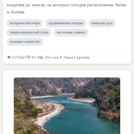
владения до земель, на которых сегодня расположены Литва
и Латвия.
исторический очерк
средневековая история
киевская русь
энциклопедический стиль
восточные славяне
полоцкое княжество
👁 2539
👍 0
💬
0
⭐
8
📖 564 слов
👨
Ольга Сергеева