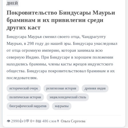
ДНЕЙ
Покровительство Биндусары Маурьи
браминам и их привилегии среди
других каст
Биндусара Маурья сменил своего отца, Чандрагупту
Маурью, в 298 году до нашей эры. Биндусара унаследовал
от отца огромную империю, которая занимала всю
северную Индию. При Биндусаре в хорошем положении
находились брамины, члены касты жрецов индуистского
общества. Биндусара покровительствовал браминам и их
последователям.
исторический очерк
религиозная история
древняя индия
политическая история
энциклопедический стиль
биографический нарратив
маурьевы
👁 2990
👍 0
💬
0
⭐
8
📖 486 слов
👨
Ольга Сергеева