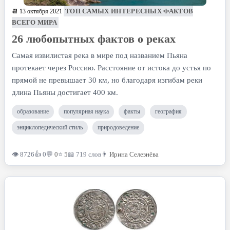
ТОП САМЫХ ИНТЕРЕСНЫХ ФАКТОВ
📆 13 октября 2021
ВСЕГО МИРА
26 любопытных фактов о реках
Самая извилистая река в мире под названием Пьяна
протекает через Россию. Расстояние от истока до устья по
прямой не превышает 30 км, но благодаря изгибам реки
длина Пьяны достигает 400 км.
образование
популярная наука
факты
география
энциклопедический стиль
природоведение
👁 8726
👍 0
💬
0
⭐
5
📖 719 слов
👨
Ирина Селезнёва