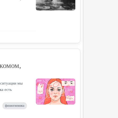
акомом,
й ситуации мы
ка есть
физиогномика