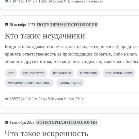
👁 13871
👍 1
💬
2
⭐
19
📖 502 слов
👨
Елизавета Разуваева
ПОПУЛЯРНАЯ ПСИХОЛОГИЯ
📆 20 октября 2023
Кто такие неудачники
Когда что складывается не так, как ожидается, человеку предста
принять ответственность за происходящие события, либо начать 
обвинять других в том, что мир не так идеален, каким мог бы бы
эссе
саморазвитие
психология
мотивация
личностный рост
межличностные отношения
самоконтроль
👁 15557
👍 0
💬
0
⭐
21
📖 538 слов
👨
Jaaj.Club
ПОПУЛЯРНАЯ ПСИХОЛОГИЯ
📆 1 сентября 2023
Что такое искренность