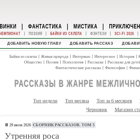
ВИНКИ
|
ФАНТАСТИКА
|
МИСТИКА
|
ПРИКЛЮЧЕ
|
|
|
|
|
ЧЕМПИОНАТ
ПОЭЗИЯ
БАЙКИ ИЗ СКЛЕПА
ФЭНТЕЗИ
SCI-FI 2026
ДОБАВИТЬ НОВУЮ ГЛАВУ
ДОБАВИТЬ РАССКАЗ
ДОБАВИ
|
|
|
|
|
Байки из склепа
Живая природа
Интервью
Интересное
История
|
|
|
|
Общество
Поэзия
Психология
Рассказы
Рассказы для дете
|
|
Фантастические рассказы
Философия
Фина
РАССКАЗЫ В ЖАНРЕ МЕЖЛИЧН
Топ недели
Топ месяца
Топ за 6 месяцев
Черновик
Магазин ст
СБОРНИК РАССКАЗОВ. ТОМ 5
📆 29 июля 2026
Утренняя роса