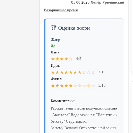
05.08.2026
Хопёр Урюпинский
Разорванное время
🏆 Оценка жюри
Жанр:
Да
Язык:
★★★★☆
4/5
Идея:
★★★★★★★☆☆☆
7/10
Финал:
★★★★★☆☆☆☆☆
5/10
Комментарий:
Рассказ тематически получился смесью
"Авиатора" Водолазкина и "Попыткой к
бегству" Стругацких.
За тему Великой Отечественной войны -