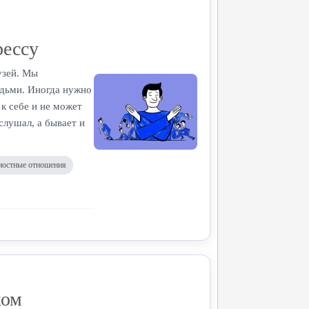
рессу
узей. Мы
юдьми. Иногда нужно
 к себе и не может
слушал, а бывает и
остные отношения
ком