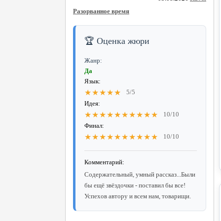
Разорванное время
🏆 Оценка жюри
Жанр:
Да
Язык:
★★★★★
5/5
Идея:
★★★★★★★★★★
10/10
Финал:
★★★★★★★★★★
10/10
Комментарий:
Содержательный, умный рассказ...Были
бы ещё звёздочки - поставил бы все!
Успехов автору и всем нам, товарищи.