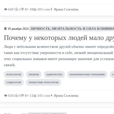
👁 6487
👍 1
💬
0
⭐
10
📖 493 слов
👨
Ирина Селезнёва
ЛИЧНОСТЬ, МЕНТАЛЬНОСТЬ И СИЛА ВЛИЯНИ
📆 10 декабря 2024
Почему у некоторых людей мало др
Люди с небольшим количеством друзей обычно имеют определё
такие как отсутствие уверенности в себе, низкий эмоциональный 
этих социальных навыков имеет решающее значение для устано
связей.
психология
эмпатия
одиночество
межличностные отношения
с
социология
личностная психология
👁 9263
👍 0
💬
0
⭐
11
📖 343 слов
👨
Ирина Селезнёва