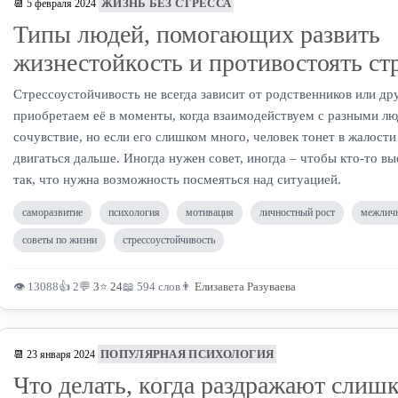
ЖИЗНЬ БЕЗ СТРЕССА
📆 5 февраля 2024
Типы людей, помогающих развить
жизнестойкость и противостоять ст
Стрессоустойчивость не всегда зависит от родственников или др
приобретаем её в моменты, когда взаимодействуем с разными л
сочувствие, но если его слишком много, человек тонет в жалости
двигаться дальше. Иногда нужен совет, иногда – чтобы кто-то вы
так, что нужна возможность посмеяться над ситуацией.
саморазвитие
психология
мотивация
личностный рост
межличн
советы по жизни
стрессоустойчивость
👁 13088
👍 2
💬
3
⭐
24
📖 594 слов
👨
Елизавета Разуваева
ПОПУЛЯРНАЯ ПСИХОЛОГИЯ
📆 23 января 2024
Что делать, когда раздражают слиш