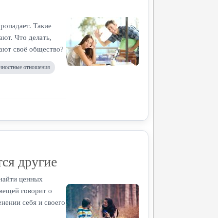
ропадает. Такие
ют. Что делать,
вают своё общество?
чностные отношения
тся другие
 найти ценных
 вещей говорит о
нении себя и своего