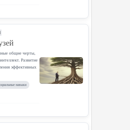
Я
узей
нные общие черты,
интеллект. Развитие
вления эффективных
оциальные навыки