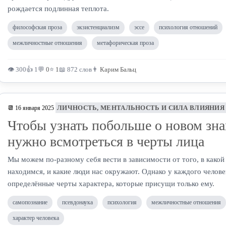
рождается подлинная теплота.
философская проза
экзистенциализм
эссе
психология отношений
межличностные отношения
метафорическая проза
👁 300
👍 1
💬
0
⭐
1
📖 872 слов
👨
Карим Бальц
ЛИЧНОСТЬ, МЕНТАЛЬНОСТЬ И СИЛА ВЛИЯНИЯ
📆 16 января 2025
Чтобы узнать побольше о новом зн
нужно всмотреться в черты лица
Мы можем по-разному себя вести в зависимости от того, в како
находимся, и какие люди нас окружают. Однако у каждого челове
определённые черты характера, которые присущи только ему.
самопознание
псевдонаука
психология
межличностные отношения
характер человека