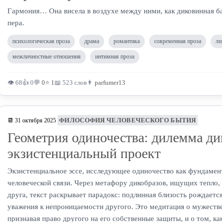
Гармония… Она висела в воздухе между ними, как диковинная ба
пера.
психологическая проза
драма
романтика
современная проза
ли
межличностные отношения
интимная проза
👁 68
👍 0
💬
0
⭐
1
📖 523 слов
👨
parfumer13
ФИЛОСОФИЯ ЧЕЛОВЕЧЕСКОГО БЫТИЯ
📆 31 октября 2025
Геометрия одиночества: дилемма ди
экзистенциальный проект
Экзистенциальное эссе, исследующее одиночество как фундамен
человеческой связи. Через метафору дикобразов, ищущих тепло,
друга, текст раскрывает парадокс: подлинная близость рождается 
уважения к непроницаемости другого. Это медитация о мужестве
признавая право другого на его собственные защиты, и о том, ка