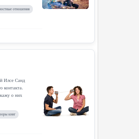
остные отношения
ой Илсе Санд
о контакта.
скажу о них
зоры книг