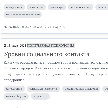
саморазвитие
психология
мотивация
личностный рост
межличн
коммуникационные навыки
👁 13440
👍 0
💬
0
⭐
19
📖 408 слов
👨
Jaaj.Club
ПОПУЛЯРНАЯ ПСИХОЛОГИЯ
📆 13 января 2024
Уровни социального контакта
Как я уже рассказывала, в прошлом году я познакомилась с книг
«Близко к сердцу». Из этой книги я узнала об уровнях социальног
Существует четыре уровня социального контакта. Сегодня я рас
поподробнее.
саморазвитие
социальная психология
межличностные отношения
об
навыки общения
интроверты