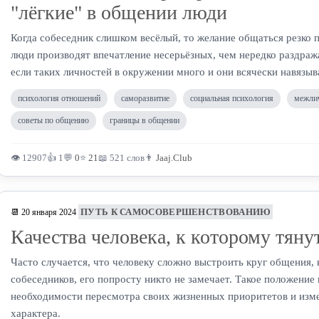
"лёгкие" в общении люди
Когда собеседник слишком весёлый, то желание общаться резко п
люди производят впечатление несерьёзных, чем нередко раздража
если таких личностей в окружении много и они всячески навязы
психология отношений
саморазвитие
социальная психология
межли
советы по общению
границы в общении
👁 12907
👍 1
💬
0
⭐
21
📖 521 слов
👨
Jaaj.Club
ПУТЬ К САМОСОВЕРШЕНСТВОВАНИЮ
📆 20 января 2024
Качества человека, к которому тяну
Часто случается, что человеку сложно выстроить круг общения,
собеседников, его попросту никто не замечает. Такое положение
необходимости пересмотра своих жизненных приоритетов и изме
характера.