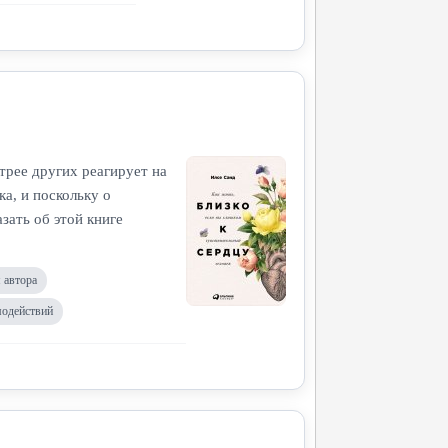
трее других реагирует на
а, и поскольку о
зать об этой книге
 автора
модействий