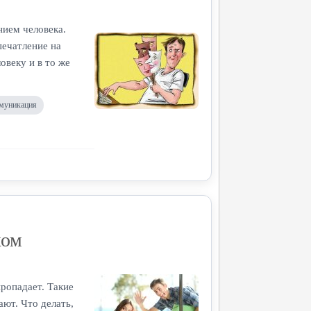
нием человека.
печатление на
веку и в то же
ммуникация
ком
ропадает. Такие
ют. Что делать,