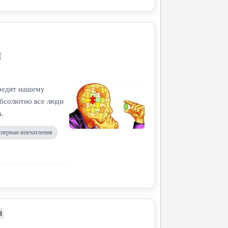
ы
вредят нашему
абсолютно все люди
а.
первые-впечатления
Я