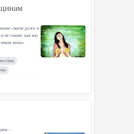
нщинам
амым «жили долго и
ся не таким, как мы
тливая жена»
ия и брак
тика
щина –