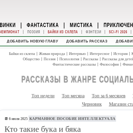
ВИНКИ
|
ФАНТАСТИКА
|
МИСТИКА
|
ПРИКЛЮЧЕ
|
|
|
|
|
ЧЕМПИОНАТ
ПОЭЗИЯ
БАЙКИ ИЗ СКЛЕПА
ФЭНТЕЗИ
SCI-FI 2026
ДОБАВИТЬ НОВУЮ ГЛАВУ
ДОБАВИТЬ РАССКАЗ
ДОБАВИ
|
|
|
|
|
Байки из склепа
Живая природа
Интервью
Интересное
История
|
|
|
|
Общество
Поэзия
Психология
Рассказы
Рассказы для дете
|
|
Фантастические рассказы
Философия
Фина
РАССКАЗЫ В ЖАНРЕ СОЦИАЛ
Топ недели
Топ месяца
Топ за 6 месяцев
Черновик
Магазин ст
КАРМАННОЕ ПОСОБИЕ ИНТЕЛЛЕКТУАЛА
📆 6 июля 2025
Кто такие бука и бяка