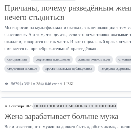
Причины, почему разведённым же
нечего стыдиться
Мы выросли на мультфильмах и сказках, заканчивающихся тем с
счастливо». А о том, что делать, если это «счастливо» оказывает
ожидаем, говорится не так часто. И вот социальный ярлык «счас
сменяется на пренебрежительный «разведёнка».
саморазвитие
социальная психология
женская эмансипация
отношен
стереотипы и клише
просветительская публицистика
гендерная журналис
👁 15679
👍 3
💬
1
⭐
28
📖 846 слов
👨
LISKI
ПСИХОЛОГИЯ СЕМЕЙНЫХ ОТНОШЕНИЙ
📆 1 сентября 2023
Жена зарабатывает больше мужа
Всем известно, что мужчина должен быть «добытчиком», а жен