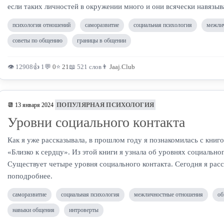
если таких личностей в окружении много и они всячески навязы
психология отношений
саморазвитие
социальная психология
межли
советы по общению
границы в общении
👁 12908
👍 1
💬
0
⭐
21
📖 521 слов
👨
Jaaj.Club
ПОПУЛЯРНАЯ ПСИХОЛОГИЯ
📆 13 января 2024
Уровни социального контакта
Как я уже рассказывала, в прошлом году я познакомилась с книг
«Близко к сердцу». Из этой книги я узнала об уровнях социальног
Существует четыре уровня социального контакта. Сегодня я рас
поподробнее.
саморазвитие
социальная психология
межличностные отношения
об
навыки общения
интроверты