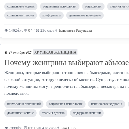
социальные нормы
социальная психология
социология
типология л
социальная теория
конформизм
девиантное поведение
👁 1462
👍 0
💬
0
⭐
4
📖 236 слов
👨
Елизавета Разуваева
ХРУПКАЯ ЖЕНЩИНА
📆 27 октября 2024
Почему женщины выбирают абьюзе
Женщины, которые выбирают отношения с абьюзерами, часто ок
сложной ситуации, которую нелегко объяснить. Существует мно
почему женщины могут предпочитать абьюзеров, несмотря на н
последствия.
психология отношений
социальная психология
психическое здоровье
домашнее насилие
травмы детства
поддержка женщин
👁 7999
👍 0
💬
0
⭐
16
📖 478 слов
👨
Jaaj.Club