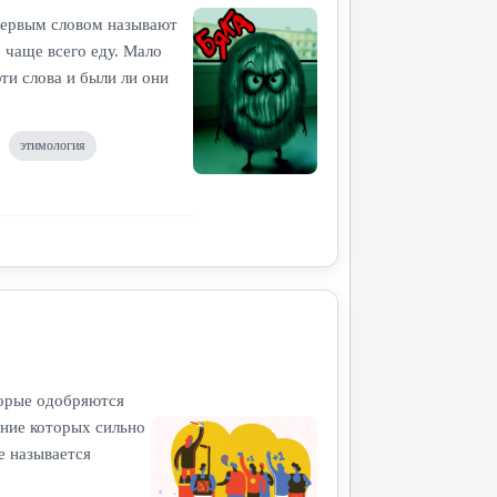
 Первым словом называют
 чаще всего еду. Мало
эти слова и были ли они
этимология
торые одобряются
ние которых сильно
е называется