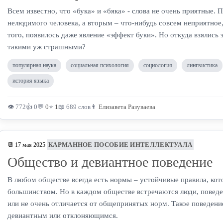
Всем известно, что «бука» и «бяка» - слова не очень приятные.
нелюдимого человека, а вторым – что-нибудь совсем неприятное,
того, появилось даже явление «эффект буки». Но откуда взялись 
такими уж страшными?
популярная наука
социальная психология
социология
лингвистика
история языка
👁 772
👍 0
💬
0
⭐
1
📖 689 слов
👨
Елизавета Разуваева
КАРМАННОЕ ПОСОБИЕ ИНТЕЛЛЕКТУАЛА
📆 17 мая 2025
Общество и девиантное поведение
В любом обществе всегда есть нормы – устойчивые правила, ко
большинством. Но в каждом обществе встречаются люди, поведе
или не очень отличается от общепринятых норм. Такое поведени
девиантным или отклоняющимся.