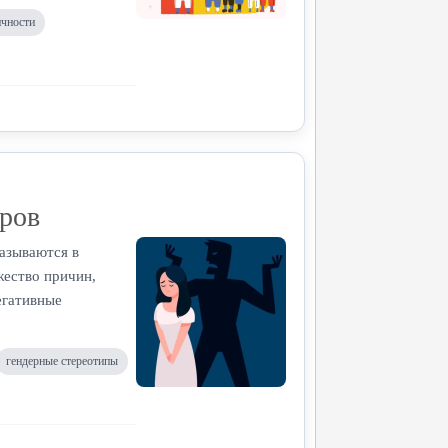
ичности
ров
азываются в
жество причин,
егативные
гендерные стереотипы