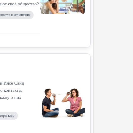
вают своё общество?
чностные отношения
ой Илсе Санд
о контакта.
скажу о них
зоры книг