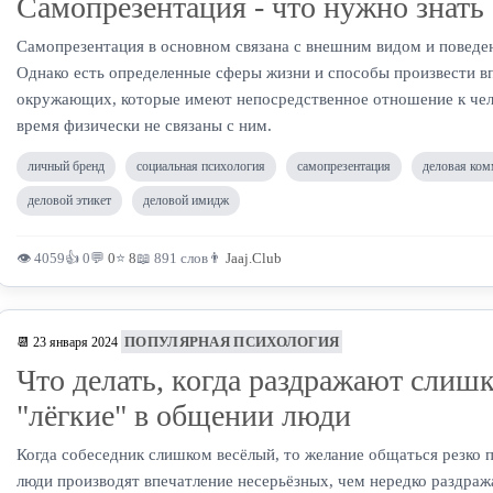
Самопрезентация - что нужно знать
Самопрезентация в основном связана с внешним видом и поведе
Однако есть определенные сферы жизни и способы произвести в
окружающих, которые имеют непосредственное отношение к чело
время физически не связаны с ним.
личный бренд
социальная психология
самопрезентация
деловая ко
деловой этикет
деловой имидж
👁 4059
👍 0
💬
0
⭐
8
📖 891 слов
👨
Jaaj.Club
ПОПУЛЯРНАЯ ПСИХОЛОГИЯ
📆 23 января 2024
Что делать, когда раздражают слиш
"лёгкие" в общении люди
Когда собеседник слишком весёлый, то желание общаться резко п
люди производят впечатление несерьёзных, чем нередко раздража