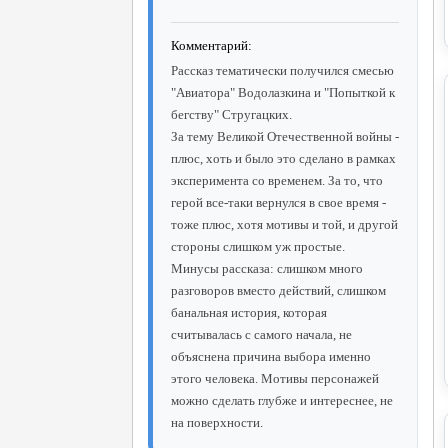
Комментарий:
Рассказ тематически получился смесью
"Авиатора" Водолазкина и "Попыткой к
бегству" Стругацких.
За тему Великой Отечественной войны -
плюс, хоть и было это сделано в рамках
эксперимента со временем. За то, что
герой все-таки вернулся в свое время -
тоже плюс, хотя мотивы и той, и другой
стороны слишком уж простые.
Минусы рассказа: слишком много
разговоров вместо действий, слишком
банальная история, которая
считывалась с самого начала, не
объяснена причина выбора именно
этого человека. Мотивы персонажей
можно сделать глубже и интереснее, не
на поверхности.