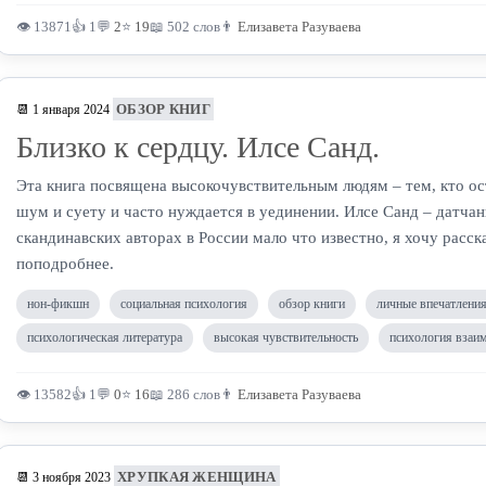
👁 13871
👍 1
💬
2
⭐
19
📖 502 слов
👨
Елизавета Разуваева
ОБЗОР КНИГ
📆 1 января 2024
Близко к сердцу. Илсе Санд.
Эта книга посвящена высокочувствительным людям – тем, кто ос
шум и суету и часто нуждается в уединении. Илсе Санд – датчанк
скандинавских авторах в России мало что известно, я хочу расска
поподробнее.
нон-фикшн
социальная психология
обзор книги
личные впечатления
психологическая литература
высокая чувствительность
психология взаи
👁 13582
👍 1
💬
0
⭐
16
📖 286 слов
👨
Елизавета Разуваева
ХРУПКАЯ ЖЕНЩИНА
📆 3 ноября 2023