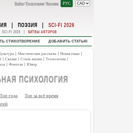
РУС
Войти
/
Регистрация
/
Корзина
НИЯ
|
ПОЭЗИЯ
|
SCI-FI 2026
|
SCI-FI 2025
БИТВЫ АВТОРОВ
ТЬ СТИХОТВОРЕНИЕ
ДОБАВИТЬ СТАТЬЮ
|
|
|
Культура
Мистические рассказы
Новая глава
|
|
|
|
й
Сказки
Стиль жизни
Технологии
|
|
нсы
Фэнтези
Юмор
ЬНАЯ ПСИХОЛОГИЯ
Топ года
Топ за всё время
атей