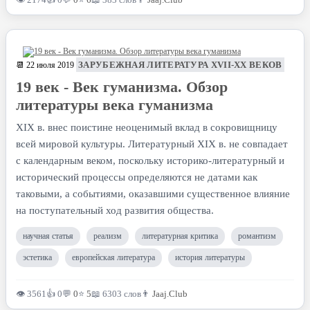
ЗАРУБЕЖНАЯ ЛИТЕРАТУРА XVII-XX ВЕКОВ
📆 22 июля 2019
19 век - Век гуманизма. Обзор
литературы века гуманизма
XIX в. внес поистине неоценимый вклад в сокровищницу
всей мировой культуры. Литературный XIX в. не совпадает
с календарным веком, поскольку историко-литературный и
исторический процессы определяются не датами как
таковыми, а событиями, оказавшими существенное влияние
на поступательный ход развития общества.
научная статья
реализм
литературная критика
романтизм
эстетика
европейская литература
история литературы
👁 3561
👍 0
💬
0
⭐
5
📖 6303 слов
👨
Jaaj.Club