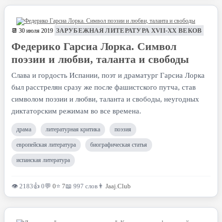
ЗАРУБЕЖНАЯ ЛИТЕРАТУРА XVII-XX ВЕКОВ
📆 30 июля 2019
Федерико Гарсиа Лорка. Cим­вол
поэзии и любви, таланта и свободы
Слава и гордость Испании, поэт и драматург Гарсиа Лорка
был расстрелян сразу же после фашистского путча, став
сим­волом поэзии и любви, таланта и свободы, неугодных
дикта­торским режимам во все времена.
драма
литературная критика
поэзия
европейская литература
биографическая статья
испанская литература
👁 2183
👍 0
💬
0
⭐
7
📖 997 слов
👨
Jaaj.Club