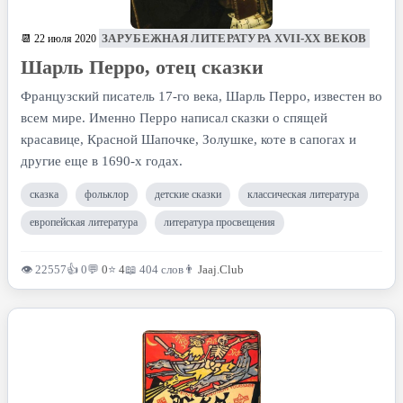
ЗАРУБЕЖНАЯ ЛИТЕРАТУРА XVII-XX ВЕКОВ
📆 22 июля 2020
Шарль Перро, отец сказки
Французский писатель 17-го века, Шарль Перро, известен во
всем мире. Именно Перро написал сказки о спящей
красавице, Красной Шапочке, Золушке, коте в сапогах и
другие еще в 1690-х годах.
сказка
фольклор
детские сказки
классическая литература
европейская литература
литература просвещения
👁 22557
👍 0
💬
0
⭐
4
📖 404 слов
👨
Jaaj.Club