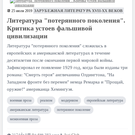
ЗАРУБЕЖНАЯ ЛИТЕРАТУРА XVII-XX ВЕКОВ
📆 25 июля 2019
Литература "потерянного поколения".
Критика устоев фальшивой
цивилизации
Литература "потерянного поколения" сложилась в
европейских и американской литературах в течение
десятилетия после окончания первой мировой войны.
Зафиксировал ее появление 1929 год, когда были изданы три
романа: "Смерть героя" англичанина Олдингтона, "На
Западном фронте без перемен" немца Ремарка и "Прощай,
оружие!" американца Хемингуэя.
военная проза
реализм
модернизм
европейская литература
американская литература
потерянное поколение
межвоенная проза
👁 2174
👍 0
💬
0
⭐
6
📖 383 слов
👨
Jaaj.Club