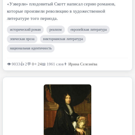
«Уэверли» плодовитый Скотт написал серию романов,
которые произвели революцию в художественной
литературе того периода.
исторический роман
реализм
европейская литература
эпическая проза
викторианская литература
национальная идентичность
👁 9033
👍 2
💬
0
⭐
24
📖 1961 слов
👨
Ирина Селезнёва