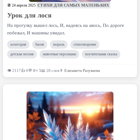
СТИХИ ДЛЯ САМЫХ МАЛЕНЬКИХ
📆 24 апреля 2025
Урок для лося
На прогулку вышел лось, И, надеясь на авось, По дороге
побежал, И машины увидал.
аллегория
басня
мораль
стихотворение
детская поэзия
животные персонажи
поучительная сказка
👁 2117
👍 0
💬
0
⭐
5
📖 28 слов
👨
Елизавета Разуваева