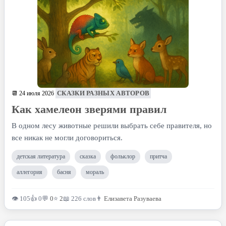
СКАЗКИ РАЗНЫХ АВТОРОВ
📆 24 июля 2026
Как хамелеон зверями правил
В одном лесу животные решили выбрать себе правителя, но
все никак не могли договориться.
детская литература
сказка
фольклор
притча
аллегория
басня
мораль
👁 105
👍 0
💬
0
⭐
2
📖 226 слов
👨
Елизавета Разуваева