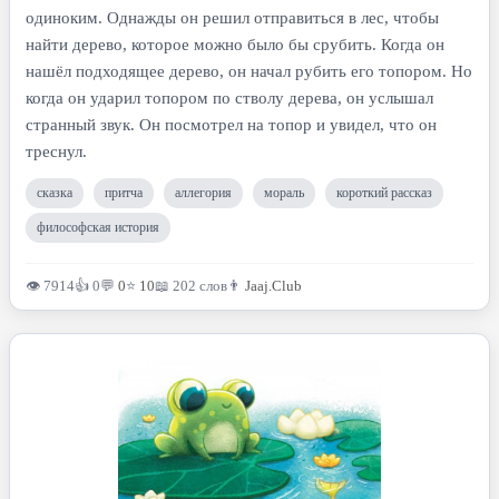
одиноким. Однажды он решил отправиться в лес, чтобы
найти дерево, которое можно было бы срубить. Когда он
нашёл подходящее дерево, он начал рубить его топором. Но
когда он ударил топором по стволу дерева, он услышал
странный звук. Он посмотрел на топор и увидел, что он
треснул.
сказка
притча
аллегория
мораль
короткий рассказ
философская история
👁 7914
👍 0
💬
0
⭐
10
📖 202 слов
👨
Jaaj.Club