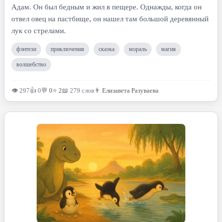
Адам. Он был бедным и жил в пещере. Однажды, когда он
отвел овец на пастбище, он нашел там большой деревянный
лук со стрелами.
фэнтези
приключения
сказка
мораль
магия
волшебство
👁 297
👍 0
💬
0
⭐
2
📖 279 слов
👨
Елизавета Разуваева