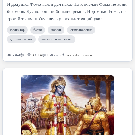
И дедушка Фоме такой дал наказ Ты к пчёлам Фома не ходи
без меня. Кусают они побольнее ремня, И домики Фома, не
трогай ты пчёл Укус ведь у них настоящий укол.
фольклор
басня
мораль
стихотворение
детская поэзия
поучительная сказка
👁 6364
👍 1
💬
3
⭐
14
📖 158 слов
👨
svetailyinawww