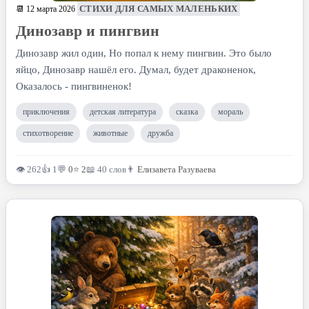
СТИХИ ДЛЯ САМЫХ МАЛЕНЬКИХ
📆 12 марта 2026
Динозавр и пингвин
Динозавр жил один, Но попал к нему пингвин. Это было
яйцо, Динозавр нашёл его. Думал, будет драконенок,
Оказалось - пингвиненок!
приключения
детская литература
сказка
мораль
стихотворение
животные
дружба
👁 262
👍 1
💬
0
⭐
2
📖 40 слов
👨
Елизавета Разуваева