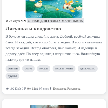
СТИХИ ДЛЯ САМЫХ МАЛЕНЬКИХ
📆 26 марта 2024
Лягушка и колдовство
В болоте лягушка спокойно жила, Доброй, весёлой лягушка
была. И каждый, кто мимо болота ходил, В гости к квакушке
всегда заходил. Всегда обогреет, чаю нальёт, И леденцы в
дорогу даёт. По лесу однажды лягушечка шла, Волшебную
палочку где-то нашла.
фэнтези
сказка
мораль
детская поэзия
одиночество
дружба
👁 10243
👍 0
💬
0
⭐
12
📖 97 слов
👨
Елизавета Разуваева