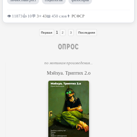
👁 11873
👍 10
💬
3
⭐
43
📖 450 слов
👨
РСФСР
1
Первая
2
3
Последняя
ОПРОС
по мотивам произведения...
Мэйхуа. Триптих 2.o