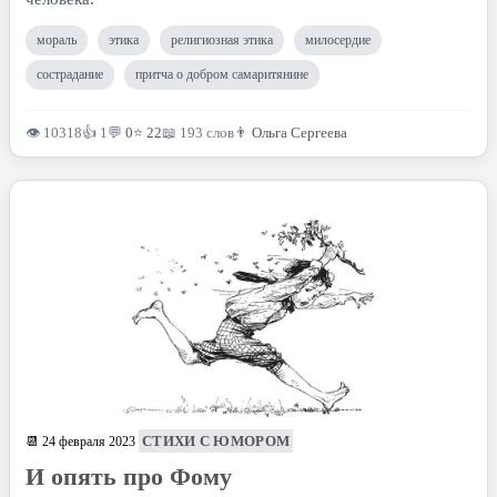
мораль
этика
религиозная этика
милосердие
сострадание
притча о добром самаритянине
👁 10318
👍 1
💬
0
⭐
22
📖 193 слов
👨
Ольга Сергеева
СТИХИ С ЮМОРОМ
📆 24 февраля 2023
И опять про Фому