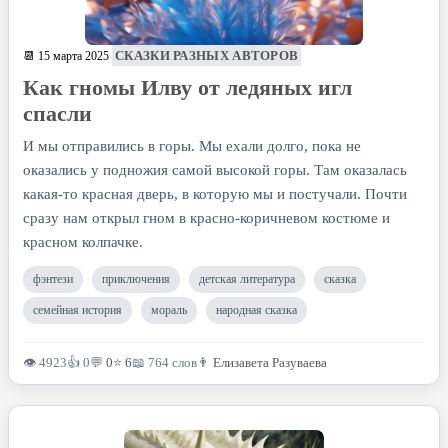
СКАЗКИ РАЗНЫХ АВТОРОВ
📆 15 марта 2025
Как гномы Илву от ледяных игл
спасли
И мы отправились в горы. Мы ехали долго, пока не
оказались у подножия самой высокой горы. Там оказалась
какая-то красная дверь, в которую мы и постучали. Почти
сразу нам открыл гном в красно-коричневом костюме и
красном колпачке.
фэнтези
приключения
детская литература
сказка
семейная история
мораль
народная сказка
👁 4923
👍 0
💬
0
⭐
6
📖 764 слов
👨
Елизавета Разуваева