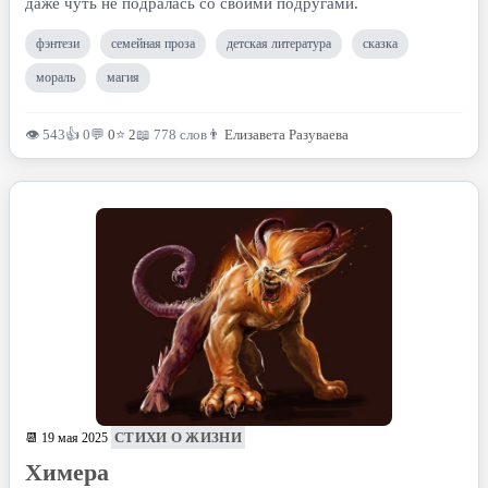
даже чуть не подралась со своими подругами.
фэнтези
семейная проза
детская литература
сказка
мораль
магия
👁 543
👍 0
💬
0
⭐
2
📖 778 слов
👨
Елизавета Разуваева
СТИХИ О ЖИЗНИ
📆 19 мая 2025
Химера