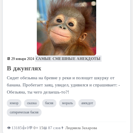
САМЫЕ СМЕШНЫЕ АНЕКДОТЫ
📆 29 января 2024
В джунглях
Сидит обезьяна на бревне у реки и полощет шкурку от
банана. Пробегает заяц, увидел, удивился и спрашивает: -
Обезьяна, ты чего делаешь-то?!
юмор
сказка
басня
мораль
анекдот
сатирическая басня
👁 13185
👍 0
💬
0
⭐
15
📖 87 слов
👨
Людмила Захарова