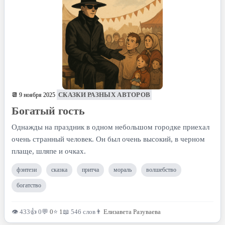
СКАЗКИ РАЗНЫХ АВТОРОВ
📆 9 ноября 2025
Богатый гость
Однажды на праздник в одном небольшом городке приехал
очень странный человек. Он был очень высокий, в черном
плаще, шляпе и очках.
фэнтези
сказка
притча
мораль
волшебство
богатство
👁 433
👍 0
💬
0
⭐
1
📖 546 слов
👨
Елизавета Разуваева