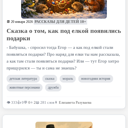
РАССКАЗЫ ДЛЯ ДЕТЕЙ 10+
📆 20 января 2026
Сказка о том, как под елкой появились
подарки
- Бабушка, - спросил тогда Егор — а как под елкой стали
появляться подарки? Про наряд для елки ты нам рассказала,
а как там стали появляться подарки? Или — тут Егор хитро
прищурился — ты и сама не знаешь?
детская литература
сказка
мораль
новогодняя история
животные персонажи
дружба
👁 333
👍 0
💬
0
⭐
2
📖 281 слов
👨
Елизавета Разуваева