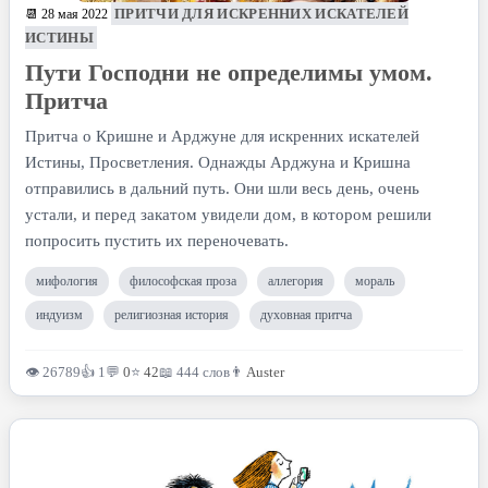
ПРИТЧИ ДЛЯ ИСКРЕННИХ ИСКАТЕЛЕЙ
📆 28 мая 2022
ИСТИНЫ
Пути Господни не определимы умом.
Притча
Притча о Кришне и Арджуне для искренних искателей
Истины, Просветления. Однажды Арджуна и Кришна
отправились в дальний путь. Они шли весь день, очень
устали, и перед закатом увидели дом, в котором решили
попросить пустить их переночевать.
мифология
философская проза
аллегория
мораль
индуизм
религиозная история
духовная притча
👁 26789
👍 1
💬
0
⭐
42
📖 444 слов
👨
Auster