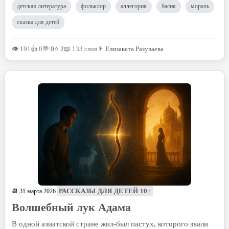
детская литература
фольклор
аллегория
басня
мораль
сказка для детей
👁 191
👍 0
💬
0
⭐
2
📖 133 слов
👨
Елизавета Разуваева
РАССКАЗЫ ДЛЯ ДЕТЕЙ 10+
📆 31 марта 2026
Волшебный лук Адама
В одной азиатской стране жил-был пастух, которого звали