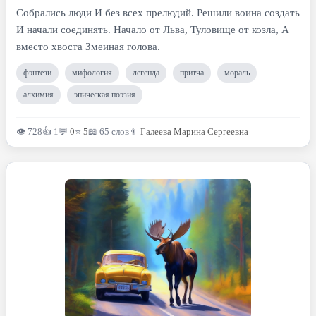
Собрались люди И без всех прелюдий. Решили воина создать
И начали соединять. Начало от Льва, Туловище от козла, А
вместо хвоста Змеиная голова.
фэнтези
мифология
легенда
притча
мораль
алхимия
эпическая поэзия
👁 728
👍 1
💬
0
⭐
5
📖 65 слов
👨
Галеева Марина Сергеевна