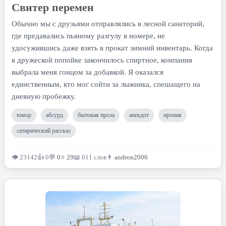
Свитер перемен
Обычно мы с друзьями отправлялись в лесной санаторий,
где предавались пьяному разгулу в номере, не
удосужившись даже взять в прокат зимний инвентарь. Когда
в дружеской попойке закончилось спиртное, компания
выбрала меня гонцом за добавкой. Я оказался
единственным, кто мог сойти за лыжника, спешащего на
дневную пробежку.
юмор
абсурд
бытовая проза
анекдот
ирония
сатирический рассказ
👁 23142
👍 0
💬
0
⭐
29
📖 611 слов
👨
andron2006