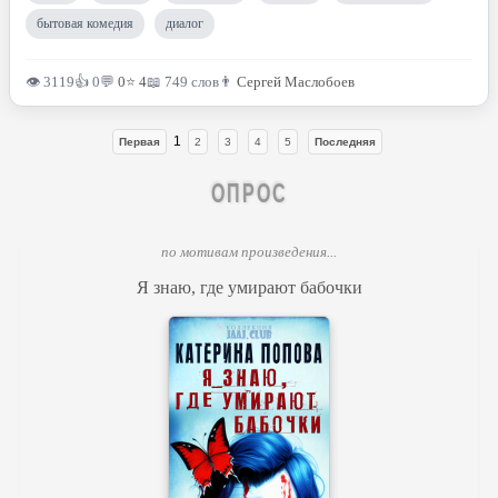
бытовая комедия
диалог
👁 3119
👍 0
💬
0
⭐
4
📖 749 слов
👨
Сергей Маслобоев
1
Первая
2
3
4
5
Последняя
ОПРОС
по мотивам произведения...
Я знаю, где умирают бабочки