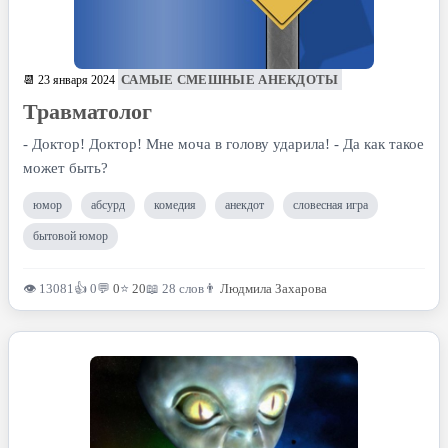
САМЫЕ СМЕШНЫЕ АНЕКДОТЫ
📆 23 января 2024
Травматолог
- Доктор! Доктор! Мне моча в голову ударила! - Да как такое
может быть?
юмор
абсурд
комедия
анекдот
словесная игра
бытовой юмор
👁 13081
👍 0
💬
0
⭐
20
📖 28 слов
👨
Людмила Захарова