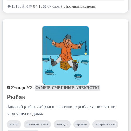
👁 13185
👍 0
💬
0
⭐
15
📖 87 слов
👨
Людмила Захарова
САМЫЕ СМЕШНЫЕ АНЕКДОТЫ
📆 29 января 2024
Рыбак
Заядлый рыбак собрался на зимнюю рыбалку, ни свет ни
заря ушел из дома.
юмор
бытовая проза
анекдот
ирония
микрорассказ