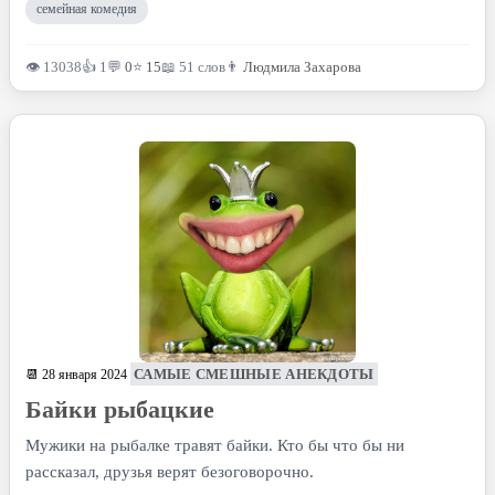
семейная комедия
👁 13038
👍 1
💬
0
⭐
15
📖 51 слов
👨
Людмила Захарова
САМЫЕ СМЕШНЫЕ АНЕКДОТЫ
📆 28 января 2024
Байки рыбацкие
Мужики на рыбалке травят байки. Кто бы что бы ни
рассказал, друзья верят безоговорочно.