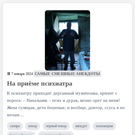
САМЫЕ СМЕШНЫЕ АНЕКДОТЫ
📆 7 января 2024
На приёме психиатра
К психиатру приходит дерганный мужичонка, кричит с
порога: – Начальник – псих и дурак, вечно орет на меня!
Жена гулящая, дети бешеные, и вообще, доктор, ссусь я по
ночам…
сатира
юмор
черный юмор
анекдот
психиатрия