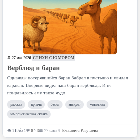
СТИХИ С ЮМОРОМ
📆 27 мая 2026
Верблюд и баран
Однажды потерявшийся баран Забрел в пустыню и увидел
караван. Впервые видел наш баран верблюда, И не
понравилось ему такое чудо.
рассказ
притча
басня
анекдот
животные
юмористическая сказка
👁 119
👍 1
💬
0
⭐
3
📖 77 слов
👨
Елизавета Разуваева