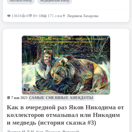
бытовой юмор
медицинский юмор
👁 13616
👍 0
💬
0
⭐
18
📖 171 слов
👨
Людмила Захарова
САМЫЕ СМЕШНЫЕ АНЕКДОТЫ
📆 7 мая 2023
Как в очередной раз Яков Никодима от
коллекторов отмазывал или Никодим
и медведь (история сказка #3)