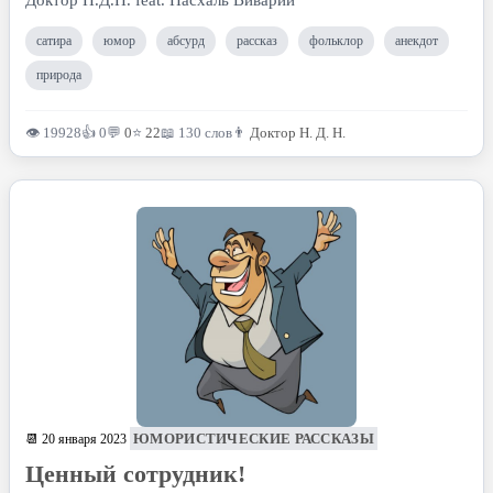
Доктор Н.Д.Н. feat. Пасхаль Виварий
сатира
юмор
абсурд
рассказ
фольклор
анекдот
природа
👁 19928
👍 0
💬
0
⭐
22
📖 130 слов
👨
Доктор Н. Д. Н.
ЮМОРИСТИЧЕСКИЕ РАССКАЗЫ
📆 20 января 2023
Ценный сотрудник!