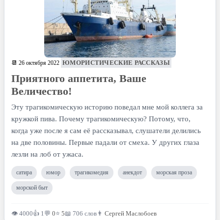
ЮМОРИСТИЧЕСКИЕ РАССКАЗЫ
📆 26 октября 2022
Приятного аппетита, Ваше
Величество!
Эту трагикомическую историю поведал мне мой коллега за
кружкой пива. Почему трагикомическую? Потому, что,
когда уже после я сам её рассказывал, слушатели делились
на две половины. Первые падали от смеха. У других глаза
лезли на лоб от ужаса.
сатира
юмор
трагикомедия
анекдот
морская проза
морской быт
👁 4000
👍 1
💬
0
⭐
5
📖 706 слов
👨
Сергей Маслобоев