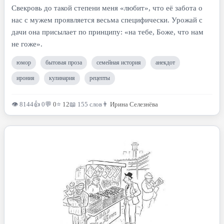
Свекровь до такой степени меня «любит», что её забота о
нас с мужем проявляется весьма специфически. Урожай с
дачи она присылает по принципу: «на тебе, Боже, что нам
не гоже».
юмор
бытовая проза
семейная история
анекдот
ирония
кулинария
рецепты
👁 8144
👍 0
💬
0
⭐
12
📖 155 слов
👨
Ирина Селезнёва