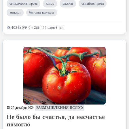
сатирическая проза
юмор
рассказ
семейная проза
анекдот
бытовая комедия
👁 402
👍 0
💬
0
⭐
2
📖 477 слов
👨
uri
РАЗМЫШЛЕНИЯ ВСЛУХ
📆 25 декабря 2024
Не было бы счастья, да несчастье
помогло