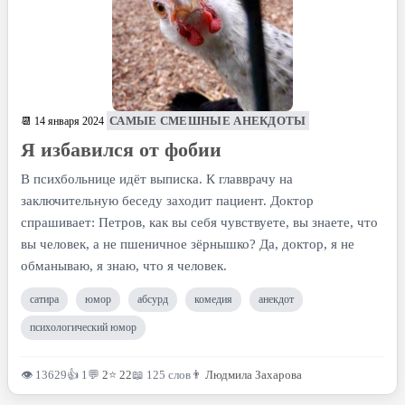
САМЫЕ СМЕШНЫЕ АНЕКДОТЫ
📆 14 января 2024
Я избавился от фобии
В психбольнице идёт выписка. К главврачу на
заключительную беседу заходит пациент. Доктор
спрашивает: Петров, как вы себя чувствуете, вы знаете, что
вы человек, а не пшеничное зёрнышко? Да, доктор, я не
обманываю, я знаю, что я человек.
сатира
юмор
абсурд
комедия
анекдот
психологический юмор
👁 13629
👍 1
💬
2
⭐
22
📖 125 слов
👨
Людмила Захарова