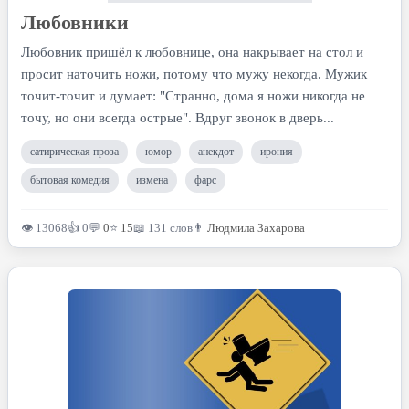
Любовники
Любовник пришёл к любовнице, она накрывает на стол и
просит наточить ножи, потому что мужу некогда. Мужик
точит-точит и думает: "Странно, дома я ножи никогда не
точу, но они всегда острые". Вдруг звонок в дверь...
сатирическая проза
юмор
анекдот
ирония
бытовая комедия
измена
фарс
👁 13068
👍 0
💬
0
⭐
15
📖 131 слов
👨
Людмила Захарова