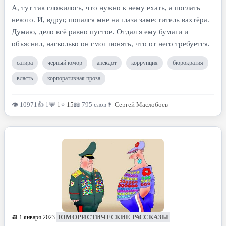
А, тут так сложилось, что нужно к нему ехать, а послать
некого. И, вдруг, попался мне на глаза заместитель вахтёра.
Думаю, дело всё равно пустое. Отдал я ему бумаги и
объяснил, насколько он смог понять, что от него требуется.
сатира
черный юмор
анекдот
коррупция
бюрократия
власть
корпоративная проза
👁 10971
👍 1
💬
1
⭐
15
📖 795 слов
👨
Сергей Маслобоев
ЮМОРИСТИЧЕСКИЕ РАССКАЗЫ
📆 1 января 2023