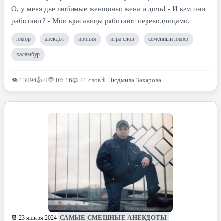
О, у меня две любимые женщины: жена и дочь! - И кем они
работают? - Мои красавицы работают переводчицами.
юмор
анекдот
ирония
игра слов
семейный юмор
каламбур
👁 13094
👍 0
💬
0
⭐
16
📖 41 слов
👨
Людмила Захарова
САМЫЕ СМЕШНЫЕ АНЕКДОТЫ
📆 23 января 2024