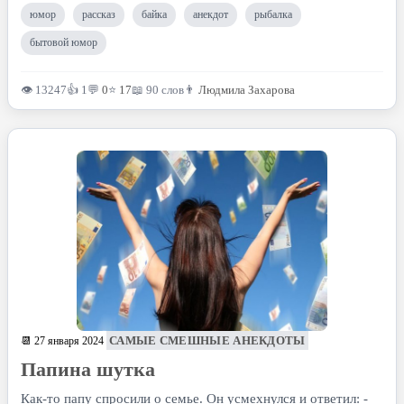
юмор
рассказ
байка
анекдот
рыбалка
бытовой юмор
👁 13247
👍 1
💬
0
⭐
17
📖 90 слов
👨
Людмила Захарова
САМЫЕ СМЕШНЫЕ АНЕКДОТЫ
📆 27 января 2024
Папина шутка
Как-то папу спросили о семье. Он усмехнулся и ответил: -