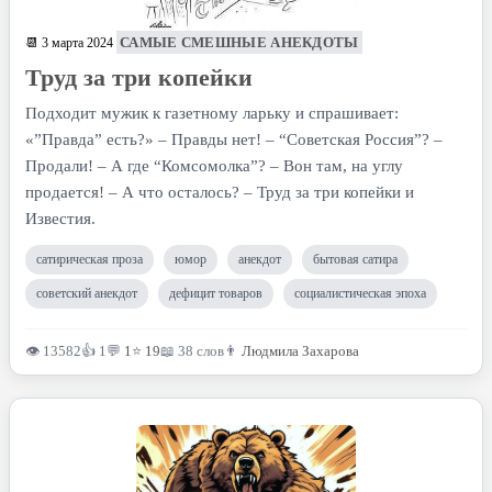
САМЫЕ СМЕШНЫЕ АНЕКДОТЫ
📆 3 марта 2024
Труд за три копейки
Подходит мужик к газетному ларьку и спрашивает:
«”Правда” есть?» – Правды нет! – “Советская Россия”? –
Продали! – А где “Комсомолка”? – Вон там, на углу
продается! – А что осталось? – Труд за три копейки и
Известия.
сатирическая проза
юмор
анекдот
бытовая сатира
советский анекдот
дефицит товаров
социалистическая эпоха
👁 13582
👍 1
💬
1
⭐
19
📖 38 слов
👨
Людмила Захарова