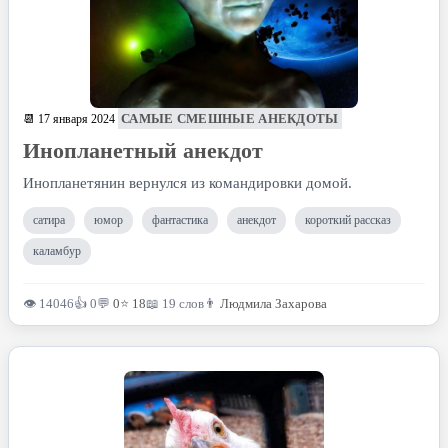
САМЫЕ СМЕШНЫЕ АНЕКДОТЫ
📆 17 января 2024
Инопланетный анекдот
Инопланетянин вернулся из командировки домой.
сатира
юмор
фантастика
анекдот
короткий рассказ
каламбур
👁 14046
👍 0
💬
0
⭐
18
📖 19 слов
👨
Людмила Захарова