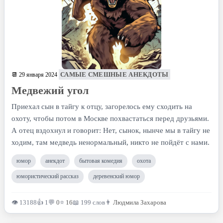
САМЫЕ СМЕШНЫЕ АНЕКДОТЫ
📆 29 января 2024
Медвежий угол
Приехал сын в тайгу к отцу, загорелось ему сходить на
охоту, чтобы потом в Москве похвастаться перед друзьями.
А отец вздохнул и говорит: Нет, сынок, нынче мы в тайгу не
ходим, там медведь ненормальный, никто не пойдёт с нами.
юмор
анекдот
бытовая комедия
охота
юмористический рассказ
деревенский юмор
👁 13188
👍 1
💬
0
⭐
16
📖 199 слов
👨
Людмила Захарова