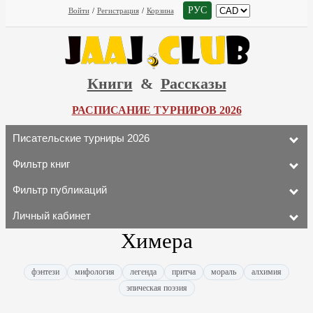
РУС
Войти
/
Регистрация
/
Корзина
Книги
&
Рассказы
РАСПИСАНИЕ ТУРНИРОВ 2026
Писательские турниры 2026
Фильтр книг
Фильтр публикаций
Личный кабинет
Химера
фэнтези
мифология
легенда
притча
мораль
алхимия
эпическая поэзия