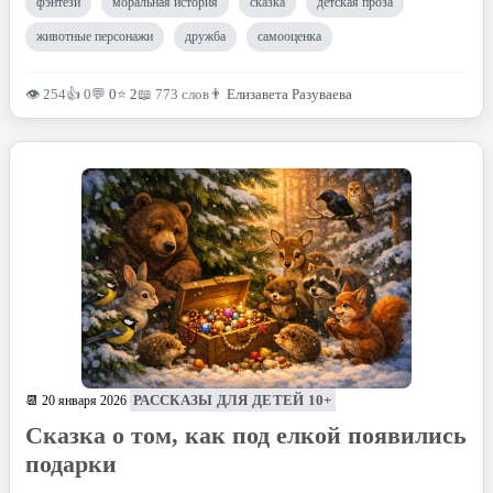
фэнтези
моральная история
сказка
детская проза
животные персонажи
дружба
самооценка
👁 254
👍 0
💬
0
⭐
2
📖 773 слов
👨
Елизавета Разуваева
РАССКАЗЫ ДЛЯ ДЕТЕЙ 10+
📆 20 января 2026
Сказка о том, как под елкой появились
подарки