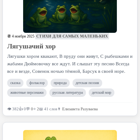
СТИХИ ДЛЯ САМЫХ МАЛЕНЬКИХ
📆 4 ноября 2025
Лягушачий хор
Лягушки хором квакают, В пруду они живут, С рыбешками и
жабами Дюймовочку все ждут. И слышат эту песню Всегда
все и везде, Совенок ночью тёмной, Барсук в своей норе.
сказка
фольклор
природа
детская поэзия
животные персонажи
русская литература
детский мир
👁 382
👍 0
💬
0
⭐
2
📖 41 слов
👨
Елизавета Разуваева