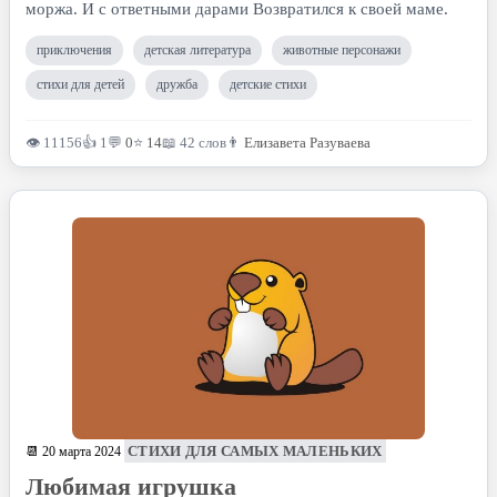
моржа. И с ответными дарами Возвратился к своей маме.
приключения
детская литература
животные персонажи
стихи для детей
дружба
детские стихи
👁 11156
👍 1
💬
0
⭐
14
📖 42 слов
👨
Елизавета Разуваева
СТИХИ ДЛЯ САМЫХ МАЛЕНЬКИХ
📆 20 марта 2024
Любимая игрушка