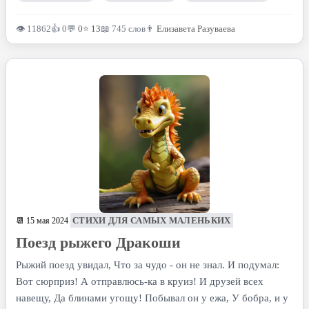
👁 11862
👍 0
💬
0
⭐
13
📖 745 слов
👨
Елизавета Разуваева
СТИХИ ДЛЯ САМЫХ МАЛЕНЬКИХ
📆 15 мая 2024
Поезд рыжего Дракоши
Рыжий поезд увидал, Что за чудо - он не знал. И подумал:
Вот сюрприз! А отправлюсь-ка в круиз! И друзей всех
навещу, Да блинами угощу! Побывал он у ежа, У бобра, и у