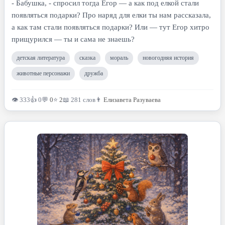
- Бабушка, - спросил тогда Егор — а как под елкой стали
появляться подарки? Про наряд для елки ты нам рассказала,
а как там стали появляться подарки? Или — тут Егор хитро
прищурился — ты и сама не знаешь?
детская литература
сказка
мораль
новогодняя история
животные персонажи
дружба
👁 333
👍 0
💬
0
⭐
2
📖 281 слов
👨
Елизавета Разуваева