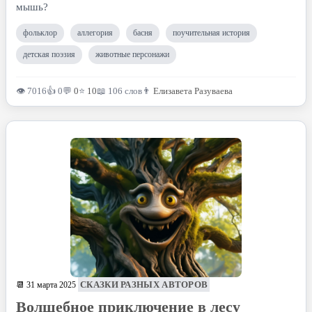
мышь?
фольклор
аллегория
басня
поучительная история
детская поэзия
животные персонажи
👁 7016
👍 0
💬
0
⭐
10
📖 106 слов
👨
Елизавета Разуваева
СКАЗКИ РАЗНЫХ АВТОРОВ
📆 31 марта 2025
Волшебное приключение в лесу