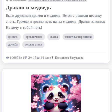
Дракон и медведь
Были друзьями дракон и медведь, Вместе решили песенку
спеть. Громко и грозно петь начал медведь. Дракон завопил:
Не хочу с тобой петь!
фэнтези
приключения
сказка
животные персонажи
дружба
детские стихи
👁 10667
👍 1
💬
2
⭐
15
📖 44 слов
👨
Елизавета Разуваева