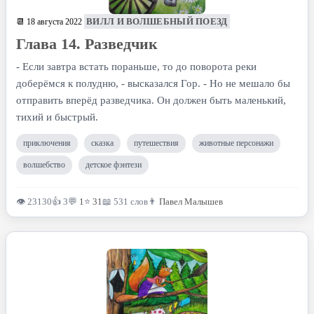
ВИЛЛ И ВОЛШЕБНЫЙ ПОЕЗД
📆 18 августа 2022
Глава 14. Разведчик
- Если завтра встать пораньше, то до поворота реки
доберёмся к полудню, - высказался Гор. - Но не мешало бы
отправить вперёд разведчика. Он должен быть маленький,
тихий и быстрый.
приключения
сказка
путешествия
животные персонажи
волшебство
детское фэнтези
👁 23130
👍 3
💬
1
⭐
31
📖 531 слов
👨
Павел Малышев