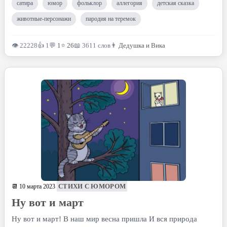
сатира
юмор
фольклор
аллегория
детская сказка
животные-персонажи
пародия на теремок
👁 22228
👍 1
💬
1
⭐
26
📖 3611 слов
👨
Дедушка и Вика
СТИХИ С ЮМОРОМ
📆 10 марта 2023
Ну вот и март
Ну вот и март! В наш мир весна пришла И вся природа