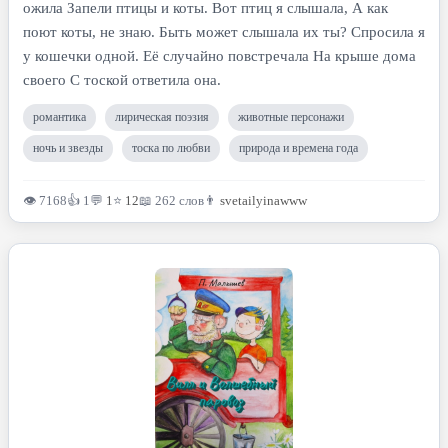
ожила Запели птицы и коты. Вот птиц я слышала, А как
поют коты, не знаю. Быть может слышала их ты? Спросила я
у кошечки одной. Её случайно повстречала На крыше дома
своего С тоской ответила она.
романтика
лирическая поэзия
животные персонажи
ночь и звезды
тоска по любви
природа и времена года
👁 7168
👍 1
💬
1
⭐
12
📖 262 слов
👨
svetailyinawww