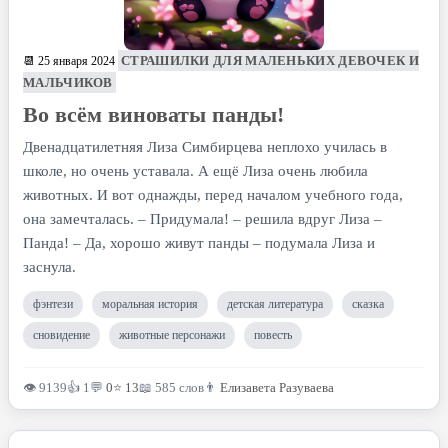
СТРАШИЛКИ ДЛЯ МАЛЕНЬКИХ ДЕВОЧЕК И
📆 25 января 2024
МАЛЬЧИКОВ
Во всём виноваты панды!
Двенадцатилетняя Лиза Симбирцева неплохо училась в
школе, но очень уставала. А ещё Лиза очень любила
животных. И вот однажды, перед началом учебного года,
она замечталась. – Придумала! – решила вдруг Лиза –
Панда! – Да, хорошо живут панды – подумала Лиза и
заснула.
фэнтези
моральная история
детская литература
сказка
сновидение
животные персонажи
повесть
👁 9139
👍 1
💬
0
⭐
13
📖 585 слов
👨
Елизавета Разуваева