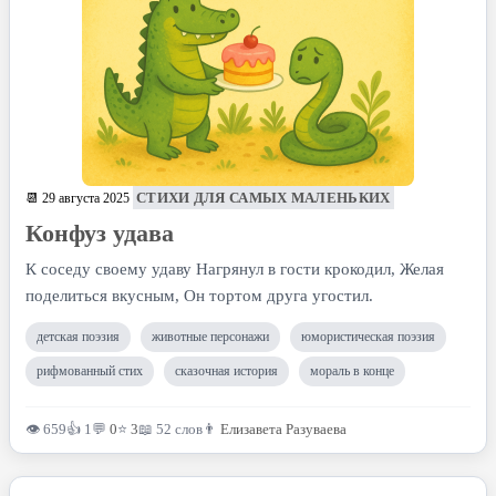
СТИХИ ДЛЯ САМЫХ МАЛЕНЬКИХ
📆 29 августа 2025
Конфуз удава
К соседу своему удаву Нагрянул в гости крокодил, Желая
поделиться вкусным, Он тортом друга угостил.
детская поэзия
животные персонажи
юмористическая поэзия
рифмованный стих
сказочная история
мораль в конце
👁 659
👍 1
💬
0
⭐
3
📖 52 слов
👨
Елизавета Разуваева