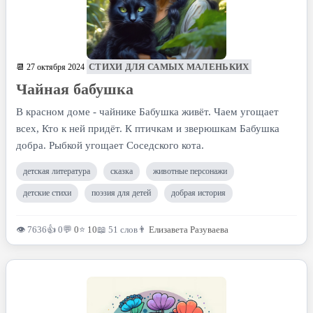
СТИХИ ДЛЯ САМЫХ МАЛЕНЬКИХ
📆 27 октября 2024
Чайная бабушка
В красном доме - чайнике Бабушка живёт. Чаем угощает
всех, Кто к ней придёт. К птичкам и зверюшкам Бабушка
добра. Рыбкой угощает Соседского кота.
детская литература
сказка
животные персонажи
детские стихи
поэзия для детей
добрая история
👁 7636
👍 0
💬
0
⭐
10
📖 51 слов
👨
Елизавета Разуваева