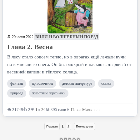
ВИЛЛ И ВОЛШЕБНЫЙ ПОЕЗД
📆 20 июня 2022
Глава 2. Весна
В лесу стало совсем тепло, но в оврагах ещё лежали кучи
потемневшего снега. Он был мокрый и насквозь дырявый от
весенней капели и тёплого солнца.
фэнтези
приключения
детская литература
сказка
природа
животные персонажи
👁 21749
👍 2
💬
1
⭐
26
📖 395 слов
👨
Павел Малышев
1
Первая
2
Последняя