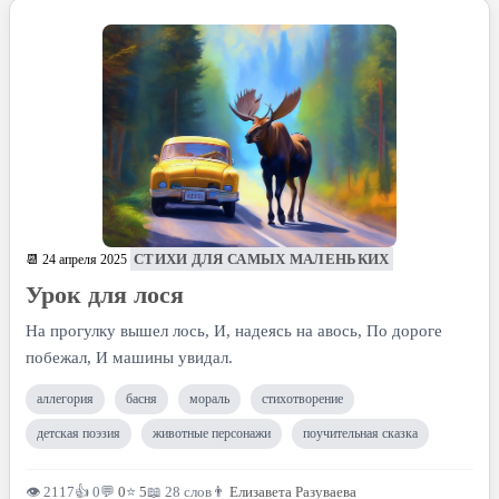
СТИХИ ДЛЯ САМЫХ МАЛЕНЬКИХ
📆 24 апреля 2025
Урок для лося
На прогулку вышел лось, И, надеясь на авось, По дороге
побежал, И машины увидал.
аллегория
басня
мораль
стихотворение
детская поэзия
животные персонажи
поучительная сказка
👁 2117
👍 0
💬
0
⭐
5
📖 28 слов
👨
Елизавета Разуваева