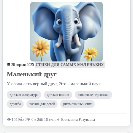
СТИХИ ДЛЯ САМЫХ МАЛЕНЬКИХ
📆 28 апреля 2025
Маленький друг
У слона есть верный друг, Это - маленький паук.
детская литература
детская поэзия
животные персонажи
дружба
поэзия для детей
рифмованный стих
👁 1519
👍 0
💬
0
⭐
2
📖 18 слов
👨
Елизавета Разуваева