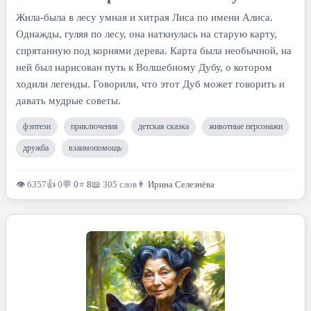
Жила-была в лесу умная и хитрая Лиса по имени Алиса.
Однажды, гуляя по лесу, она наткнулась на старую карту,
спрятанную под корнями дерева. Карта была необычной, на
ней был нарисован путь к Волшебному Дубу, о котором
ходили легенды. Говорили, что этот Дуб может говорить и
давать мудрые советы.
фэнтези
приключения
детская сказка
животные персонажи
дружба
взаимопомощь
👁 6357
👍 0
💬
0
⭐
8
📖 305 слов
👨
Ирина Селезнёва