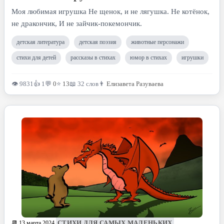
Моя любимая игрушка Не щенок, и не лягушка. Не котёнок,
не дракончик, И не зайчик-покемончик.
детская литература
детская поэзия
животные персонажи
стихи для детей
рассказы в стихах
юмор в стихах
игрушки
👁 9831
👍 1
💬
0
⭐
13
📖 32 слов
👨
Елизавета Разуваева
СТИХИ ДЛЯ САМЫХ МАЛЕНЬКИХ
📆 13 марта 2024