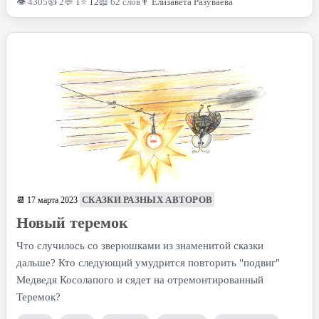
👁 4305
👍 2
💬
1
⭐
12
📖 62 слов
👨
Елизавета Разуваева
СКАЗКИ РАЗНЫХ АВТОРОВ
📆 17 марта 2023
Новый теремок
Что случилось со зверюшками из знаменитой сказки
дальше? Кто следующий умудрится повторить "подвиг"
Медведя Косолапого и сядет на отремонтированный
Теремок?