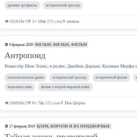
древние артефакты
исторический триллер
👁 20283
👍 5
💬
1
⭐
18
📖 275 слов
👨
tarakan
ФИЛЬМ, ФИЛЬМ, ФИЛЬМ
📆 9 февраля 2020
Антропоид
Режиссёр Шон Эллис, в ролях: Джейми Дорнан, Киллиан Мерфи и
психологическая драма
исторический триллер
исторический фильм
моральное кино
фильм о второй мировой войне
👁 29689
👍 2
💬
0
⭐
7
📖 125 слов
👨
Don Quijote
ЦАРИ, КОРОЛИ И ИХ ПРИДВОРНЫЕ
📆 17 февраля 2019
Тайная жизнь правителей