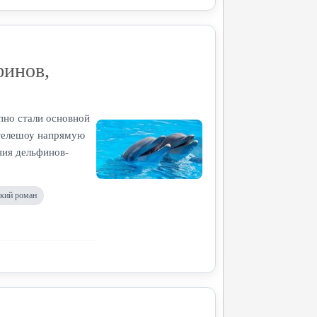
финов,
пно стали основной
 телешоу напрямую
ния дельфинов-
кий роман