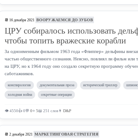
ВООРУЖАЕМСЯ ДО ЗУБОВ
📆 16 декабря 2021
ЦРУ собиралось использовать дель
чтобы топить вражеские корабли
За одноименным фильмом 1963 года «Флиппер» дельфины внеза
частью общественного сознания. Неясно, повлиял ли фильм или
на ЦРУ, но к 1964 году оно создало секретную программу обуче
саботажников.
конспирология
документальная проза
исторический триллер
шпионс
холодная война
секретные операции
👁 4550
👍 0
💬
0
⭐
5
📖 251 слов
👨
D&P
МАРКЕТИНГОВАЯ СТРАТЕГИЯ
📆 2 декабря 2021