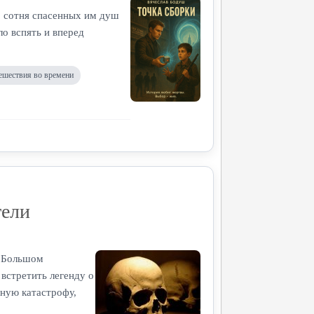
, сотня спасенных им душ
ло вспять и вперед
ешествия во времени
тели
в Большом
встретить легенду о
ную катастрофу,