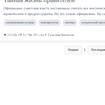
Официально советская власть постановила считать все мистичес
мракобесием и предрассудками. Но это только официально. На са
альтернативная история
конспирология
мистика
исторический трилл
👁 2522
👍 1
💬
5
⭐
7
📖 291 слов
👨
Гульсима Баязитова
Первая
1
Последн