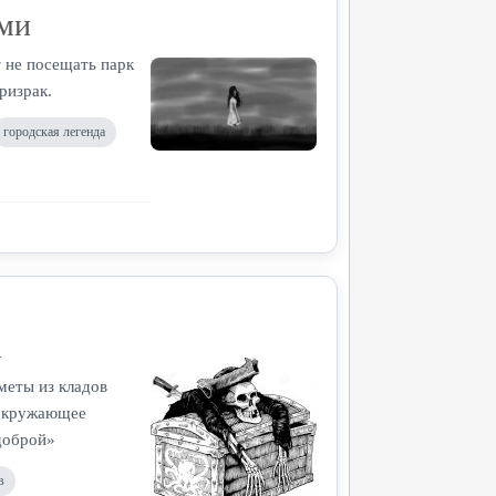
ьми
 не посещать парк
ризрак.
городская легенда
а
меты из кладов
 окружающее
«доброй»
в