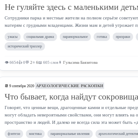
Не гуляйте здесь с маленькими дет
Сотрудники парка и местные жители на полном серьёзе советуют
матерям с грудными младенцами. Жизни мам и детей угрожает п
ужасы
социальная драма
паранормальное
готика
призраки
исторический триллер
👁 6654
👍 0
💬
2
⭐
6
📖 605 слов
👨
Гульсима Баязитова
АРХЕОЛОГИЧЕСКИЕ РАСКОПКИ
📆 9 сентября 2020
Что бывает, когда найдут сокровищ
Говорят, что ценные вещи, драгоценные камни и отдельные пред
могут обладать невероятными свойствами, они могут влиять на
пространство и людей. И далеко не всегда сила эта может быть 
фэнтези
мистика
паранормальные явления
археологический детекти