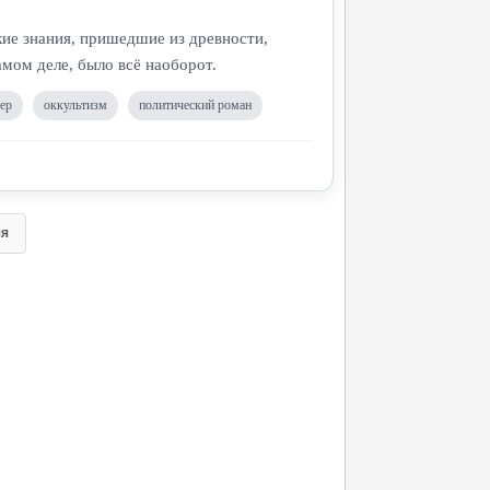
кие знания, пришедшие из древности,
мом деле, было всё наоборот.
ер
оккультизм
политический роман
яя