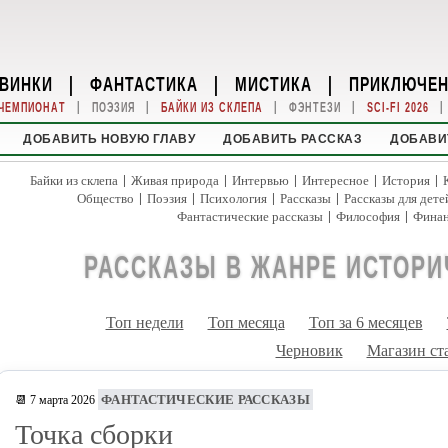
ВИНКИ
|
ФАНТАСТИКА
|
МИСТИКА
|
ПРИКЛЮЧЕ
|
|
|
|
|
ЧЕМПИОНАТ
ПОЭЗИЯ
БАЙКИ ИЗ СКЛЕПА
ФЭНТЕЗИ
SCI-FI 2026
ДОБАВИТЬ НОВУЮ ГЛАВУ
ДОБАВИТЬ РАССКАЗ
ДОБАВИ
|
|
|
|
|
Байки из склепа
Живая природа
Интервью
Интересное
История
|
|
|
|
Общество
Поэзия
Психология
Рассказы
Рассказы для дете
|
|
Фантастические рассказы
Философия
Фина
РАССКАЗЫ В ЖАНРЕ ИСТОРИ
Топ недели
Топ месяца
Топ за 6 месяцев
Черновик
Магазин ст
ФАНТАСТИЧЕСКИЕ РАССКАЗЫ
📆 7 марта 2026
Точка сборки