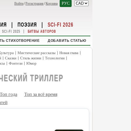
РУС
Войти
/
Регистрация
/
Корзина
НИЯ
|
ПОЭЗИЯ
|
SCI-FI 2026
|
SCI-FI 2025
БИТВЫ АВТОРОВ
ТЬ СТИХОТВОРЕНИЕ
ДОБАВИТЬ СТАТЬЮ
|
|
|
Культура
Мистические рассказы
Новая глава
|
|
|
|
й
Сказки
Стиль жизни
Технологии
|
|
нсы
Фэнтези
Юмор
ЧЕСКИЙ ТРИЛЛЕР
Топ года
Топ за всё время
атей