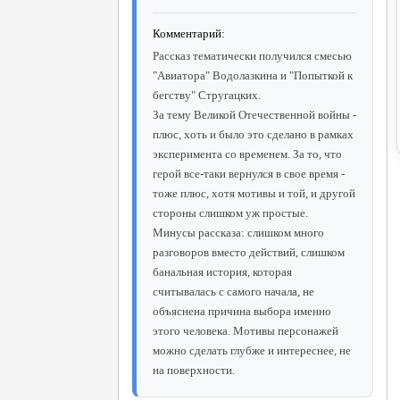
Комментарий:
Рассказ тематически получился смесью
"Авиатора" Водолазкина и "Попыткой к
бегству" Стругацких.
За тему Великой Отечественной войны -
плюс, хоть и было это сделано в рамках
эксперимента со временем. За то, что
герой все-таки вернулся в свое время -
тоже плюс, хотя мотивы и той, и другой
стороны слишком уж простые.
Минусы рассказа: слишком много
разговоров вместо действий, слишком
банальная история, которая
считывалась с самого начала, не
объяснена причина выбора именно
этого человека. Мотивы персонажей
можно сделать глубже и интереснее, не
на поверхности.