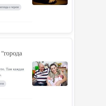
легенда о черепе
 "города
ете. Там каждая
.
оза