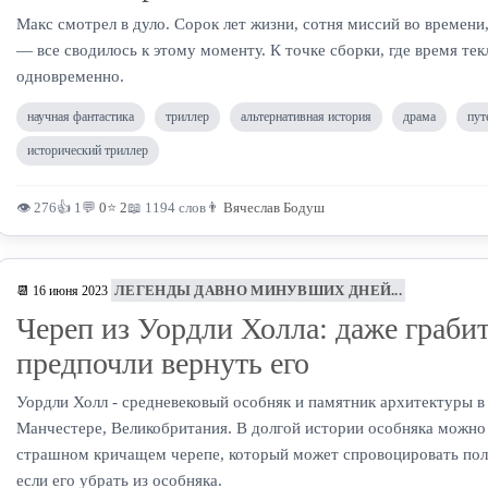
Макс смотрел в дуло. Сорок лет жизни, сотня миссий во времени
— все сводилось к этому моменту. К точке сборки, где время тек
одновременно.
научная фантастика
триллер
альтернативная история
драма
пут
исторический триллер
👁 276
👍 1
💬
0
⭐
2
📖 1194 слов
👨
Вячеслав Бодуш
ЛЕГЕНДЫ ДАВНО МИНУВШИХ ДНЕЙ...
📆 16 июня 2023
Череп из Уордли Холла: даже граби
предпочли вернуть его
Уордли Холл - средневековый особняк и памятник архитектуры 
Манчестере, Великобритания. В долгой истории особняка можно 
страшном кричащем черепе, который может спровоцировать пол
если его убрать из особняка.