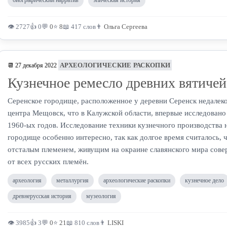
биографический нарратив
эпическая история
👁 2727
👍 0
💬
0
⭐
8
📖 417 слов
👨
Ольга Сергеева
АРХЕОЛОГИЧЕСКИЕ РАСКОПКИ
📆 27 декабря 2022
Кузнечное ремесло древних вятичей
Серенское городище, расположенное у деревни Серенск недалек
центра Мещовск, что в Калужской области, впервые исследовано
1960-ых годов. Исследование техники кузнечного производства 
городище особенно интересно, так как долгое время считалось, 
отсталым племенем, живущим на окраине славянского мира сов
от всех русских племён.
археология
металлургия
археологические раскопки
кузнечное дело
древнерусская история
музеология
👁 3985
👍 3
💬
0
⭐
21
📖 810 слов
👨
LISKI