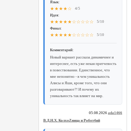
Язык:
★★★★☆
4/5
Идея:
★★★★★☆☆☆☆☆
5/10
Финал:
★★★★★☆☆☆☆☆
5/10
Комментарий:
Новый вариант рассказа динамичнее и
интереснее, есть уже некая притчевость
в повествовании. Единственное, что
мне непонятно - в чем уникальность
Алисы и Яши, кроме того, что они
разговаривают?! И почему их
уникальность так влияет на мир.
05.08.2026
ada1466
В.Д.Н.Х. КолхоZница и Робот4ий