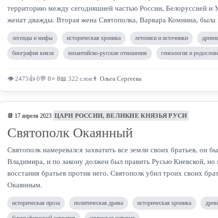
территорию между сегодняшней частью России, Белоруссией и 
женат дважды. Вторая жена Святополка, Варвара Комнина, была
легенды и мифы
историческая хроника
летописи и источники
древн
биография князя
византийско-русские отношения
генеалогия и родослов
👁 2475
👍 0
💬
0
⭐
8
📖 322 слов
👨
Ольга Сергеева
ЦАРИ РОССИИ, ВЕЛИКИЕ КНЯЗЬЯ РУСИ
📆 17 апреля 2023
Святополк Окаянный
Святополк намеревался захватить все земли своих братьев, он б
Владимира, и по закону должен был править Русью Киевской, но н
восстания братьев против него. Святополк убил троих своих брать
Окаянным.
историческая проза
политическая драма
историческая хроника
древ