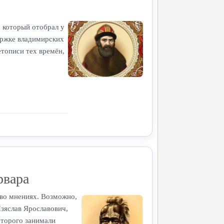
 который отобрал у
держке владимирских
етописи тех времён,
рвара
 во мнениях. Возможно,
Изяслав Ярославович,
оторого занимали