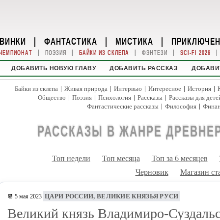
ВИНКИ
|
ФАНТАСТИКА
|
МИСТИКА
|
ПРИКЛЮЧЕ
|
|
|
|
|
ЧЕМПИОНАТ
ПОЭЗИЯ
БАЙКИ ИЗ СКЛЕПА
ФЭНТЕЗИ
SCI-FI 2026
ДОБАВИТЬ НОВУЮ ГЛАВУ
ДОБАВИТЬ РАССКАЗ
ДОБАВИ
|
|
|
|
|
Байки из склепа
Живая природа
Интервью
Интересное
История
|
|
|
|
Общество
Поэзия
Психология
Рассказы
Рассказы для дете
|
|
Фантастические рассказы
Философия
Фина
РАССКАЗЫ В ЖАНРЕ ДРЕВНЕ
Топ недели
Топ месяца
Топ за 6 месяцев
Черновик
Магазин ст
ЦАРИ РОССИИ, ВЕЛИКИЕ КНЯЗЬЯ РУСИ
📆 5 мая 2023
Великий князь Владимиро-Суздаль