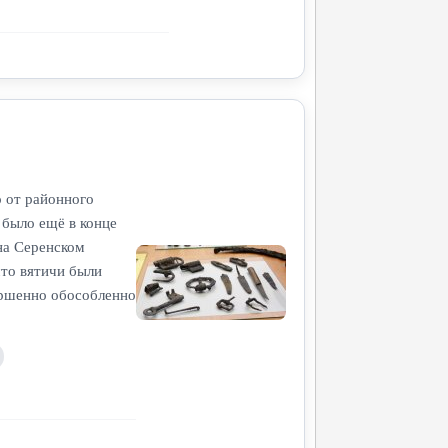
о от районного
 было ещё в конце
на Серенском
что вятичи были
ершенно обособленно