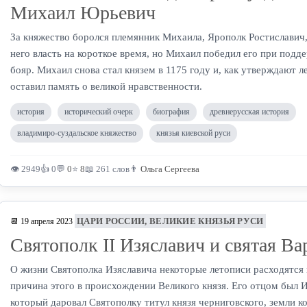
Михаил Юрьевич
За княжество боролся племянник Михаила, Ярополк Ростиславич,
него власть на короткое время, но Михаил победил его при под
бояр. Михаил снова стал князем в 1175 году и, как утверждают л
оставил память о великой нравственности.
история
исторический очерк
биография
древнерусская история
владимиро-суздальское княжество
князья киевской руси
👁 2949
👍 0
💬
0
⭐
8
📖 261 слов
👨
Ольга Сергеева
ЦАРИ РОССИИ, ВЕЛИКИЕ КНЯЗЬЯ РУСИ
📆 19 апреля 2023
Святополк II Изяславич и святая Ва
О жизни Святополка Изяславича некоторые летописи расходятся
причина этого в происхождении Великого князя. Его отцом был 
который даровал Святополку титул князя черниговского, земли к