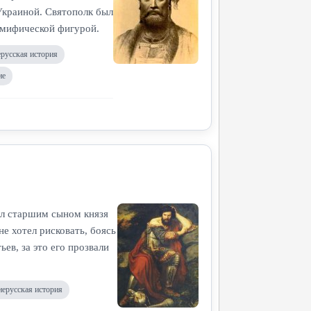
Украиной. Святополк был
 мифической фигурой.
ерусская история
ие
ыл старшим сыном князя
е хотел рисковать, боясь
ев, за это его прозвали
нерусская история