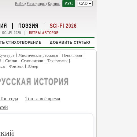
РУС
Войти
/
Регистрация
/
Корзина
НИЯ
|
ПОЭЗИЯ
|
SCI-FI 2026
|
SCI-FI 2025
БИТВЫ АВТОРОВ
ТЬ СТИХОТВОРЕНИЕ
ДОБАВИТЬ СТАТЬЮ
|
|
|
Культура
Мистические рассказы
Новая глава
|
|
|
|
й
Сказки
Стиль жизни
Технологии
|
|
нсы
Фэнтези
Юмор
РУССКАЯ ИСТОРИЯ
Топ года
Топ за всё время
атей
ский