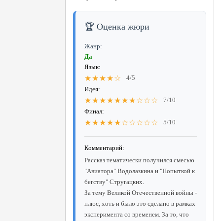
🏆 Оценка жюри
Жанр:
Да
Язык:
★★★★☆
4/5
Идея:
★★★★★★★☆☆☆
7/10
Финал:
★★★★★☆☆☆☆☆
5/10
Комментарий:
Рассказ тематически получился смесью
"Авиатора" Водолазкина и "Попыткой к
бегству" Стругацких.
За тему Великой Отечественной войны -
плюс, хоть и было это сделано в рамках
эксперимента со временем. За то, что