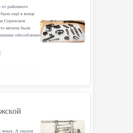
о от районного
 было ещё в конце
на Серенском
что вятичи были
ершенно обособленно
ежской
X веках. А указом