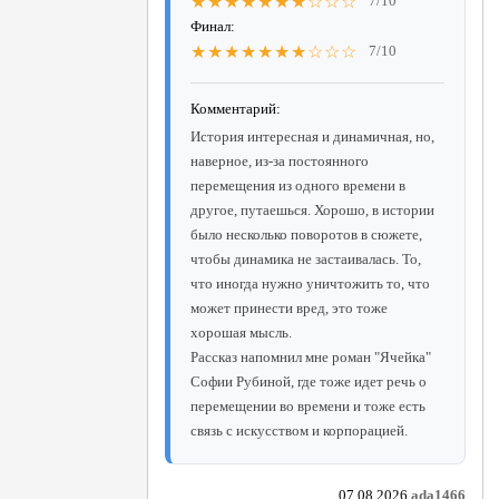
★★★★★★★☆☆☆
7/10
Финал:
★★★★★★★☆☆☆
7/10
Комментарий:
История интересная и динамичная, но,
наверное, из-за постоянного
перемещения из одного времени в
другое, путаешься. Хорошо, в истории
было несколько поворотов в сюжете,
чтобы динамика не застаивалась. То,
что иногда нужно уничтожить то, что
может принести вред, это тоже
хорошая мысль.
Рассказ напомнил мне роман "Ячейка"
Софии Рубиной, где тоже идет речь о
перемещении во времени и тоже есть
связь с искусством и корпорацией.
07.08.2026
ada1466