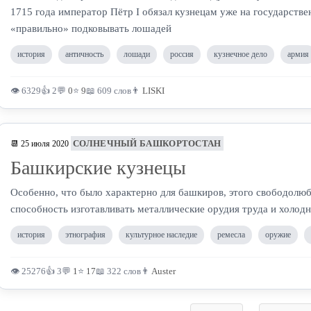
1715 года император Пётр I обязал кузнецам уже на государств
«правильно» подковывать лошадей
история
античность
лошади
россия
кузнечное дело
армия
👁 6329
👍 2
💬
0
⭐
9
📖 609 слов
👨
LISKI
СОЛНЕЧНЫЙ БАШКОРТОСТАН
📆 25 июля 2020
Башкирские кузнецы
Особенно, что было характерно для башкиров, этого свободолюб
способность изготавливать металлические орудия труда и холодн
история
этнография
культурное наследие
ремесла
оружие
👁 25276
👍 3
💬
1
⭐
17
📖 322 слов
👨
Auster