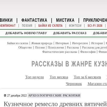
ВИНКИ
|
ФАНТАСТИКА
|
МИСТИКА
|
ПРИКЛЮЧЕ
|
|
|
|
|
ЧЕМПИОНАТ
ПОЭЗИЯ
БАЙКИ ИЗ СКЛЕПА
ФЭНТЕЗИ
SCI-FI 2026
ДОБАВИТЬ НОВУЮ ГЛАВУ
ДОБАВИТЬ РАССКАЗ
ДОБАВИ
|
|
|
|
|
Байки из склепа
Живая природа
Интервью
Интересное
История
|
|
|
|
Общество
Поэзия
Психология
Рассказы
Рассказы для дете
|
|
Фантастические рассказы
Философия
Фина
РАССКАЗЫ В ЖАНРЕ КУЗ
Топ недели
Топ месяца
Топ за 6 месяцев
Черновик
Магазин ст
АРХЕОЛОГИЧЕСКИЕ РАСКОПКИ
📆 27 декабря 2022
Кузнечное ремесло древних вятичей