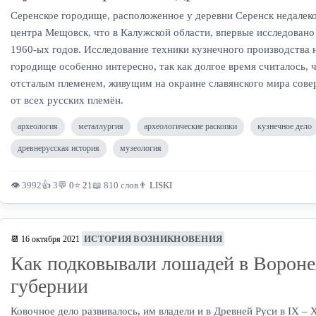
Серенское городище, расположенное у деревни Серенск недалек
центра Мещовск, что в Калужской области, впервые исследовано
1960-ых годов. Исследование техники кузнечного производства 
городище особенно интересно, так как долгое время считалось, 
отсталым племенем, живущим на окраине славянского мира сов
от всех русских племён.
археология
металлургия
археологические раскопки
кузнечное дело
древнерусская история
музеология
👁 3992
👍 3
💬
0
⭐
21
📖 810 слов
👨
LISKI
ИСТОРИЯ ВОЗНИКНОВЕНИЯ
📆 16 октября 2021
Как подковывали лошадей в Ворон
губернии
Ковочное дело развивалось, им владели и в Древней Руси в IX – 