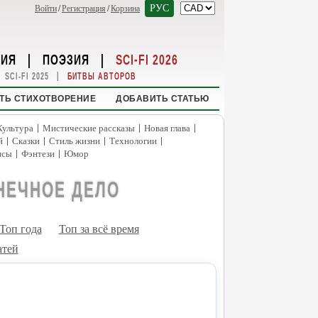
РУС
Войти
/
Регистрация
/
Корзина
НИЯ
|
ПОЭЗИЯ
|
SCI-FI 2026
|
SCI-FI 2025
БИТВЫ АВТОРОВ
ТЬ СТИХОТВОРЕНИЕ
ДОБАВИТЬ СТАТЬЮ
|
|
|
Культура
Мистические рассказы
Новая глава
|
|
|
|
й
Сказки
Стиль жизни
Технологии
|
|
нсы
Фэнтези
Юмор
НЕЧНОЕ ДЕЛО
Топ года
Топ за всё время
атей