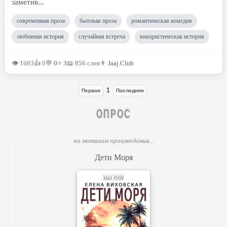
заметив...
современная проза
бытовая проза
романтическая комедия
любовная история
случайная встреча
юмористическая история
👁 1683
👍 0
💬
0
⭐
3
📖 856 слов
👨
Jaaj.Club
1
Первая
Последняя
ОПРОС
по мотивам произведения...
Дети Моря