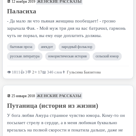
ЖЕНСКИЕ РАССКАЗЫ
📆 12 ноября 2019
Паласиха
- Да мало ли что пьяная женщина пообещает! - грозно
зарычала Фая. - Мой муж три дня на вас батрачил, гармонь
чуть не порвал, вы ему еще доплатить должны.
бытовая проза
анекдот
народный фольклор
русская литература
юмористическая история
сельский юмор
👁 1811
👍 3
💬
2
⭐
17
📖 346 слов
👨
Гульсима Баязитова
ЖЕНСКИЕ РАССКАЗЫ
📆 25 января 2018
Путаница (история из жизни)
У бога любви Амура странное чувство юмора. Кому-то он
посылает стрелу в сердце, а в меня любимая буквально
врезалась на полной скорости и покатила дальше, даже не