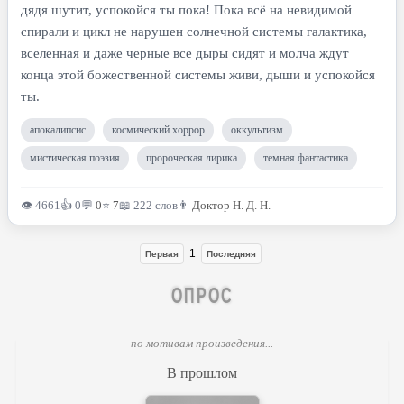
дядя шутит, успокойся ты пока! Пока всё на невидимой
спирали и цикл не нарушен солнечной системы галактика,
вселенная и даже черные все дыры сидят и молча ждут
конца этой божественной системы живи, дыши и успокойся
ты.
апокалипсис
космический хоррор
оккультизм
мистическая поэзия
пророческая лирика
темная фантастика
👁 4661
👍 0
💬
0
⭐
7
📖 222 слов
👨
Доктор Н. Д. Н.
1
Первая
Последняя
ОПРОС
по мотивам произведения...
В прошлом