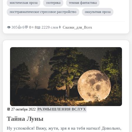
мистическая проза
эзотерика
темная фантастика
посттравматическое стрессовое расстройство
оккультная проза
👁 305
👍 6
💬
0
⭐
8
📖 2229 слов
👨
Сказки_для_Всех
РАЗМЫШЛЕНИЯ ВСЛУХ
📆 27 октября 2022
Тайна Луны
Ну успокойся! Вижу, жути, зря я на тебя нагнал! Довольно,