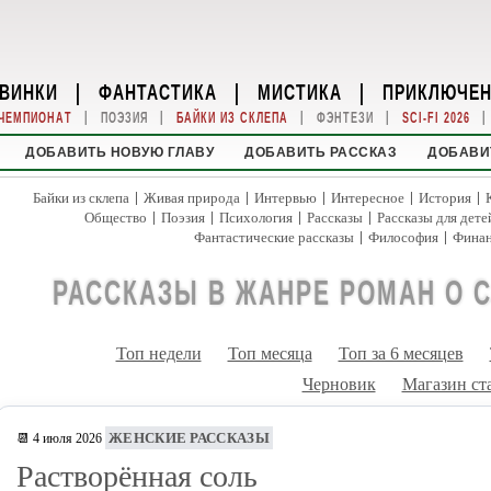
ВИНКИ
|
ФАНТАСТИКА
|
МИСТИКА
|
ПРИКЛЮЧЕ
|
|
|
|
|
ЧЕМПИОНАТ
ПОЭЗИЯ
БАЙКИ ИЗ СКЛЕПА
ФЭНТЕЗИ
SCI-FI 2026
ДОБАВИТЬ НОВУЮ ГЛАВУ
ДОБАВИТЬ РАССКАЗ
ДОБАВИ
|
|
|
|
|
Байки из склепа
Живая природа
Интервью
Интересное
История
|
|
|
|
Общество
Поэзия
Психология
Рассказы
Рассказы для дете
|
|
Фантастические рассказы
Философия
Фина
РАССКАЗЫ В ЖАНРЕ РОМАН О 
Топ недели
Топ месяца
Топ за 6 месяцев
Черновик
Магазин ст
ЖЕНСКИЕ РАССКАЗЫ
📆 4 июля 2026
Растворённая соль