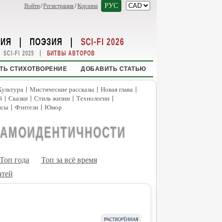
РУС
Войти
/
Регистрация
/
Корзина
НИЯ
|
ПОЭЗИЯ
|
SCI-FI 2026
|
SCI-FI 2025
БИТВЫ АВТОРОВ
ТЬ СТИХОТВОРЕНИЕ
ДОБАВИТЬ СТАТЬЮ
|
|
|
Культура
Мистические рассказы
Новая глава
|
|
|
|
й
Сказки
Стиль жизни
Технологии
|
|
нсы
Фэнтези
Юмор
САМОИДЕНТИЧНОСТИ
Топ года
Топ за всё время
атей