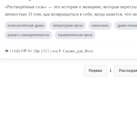
«Растворённая соль» — это история о женщине, которая переста
личностью. О том, как возвращаться к себе, когда кажется, что н
психологическая драма
литературная проза
символизм
драма отно
роман о самоидентичности
терапевтическая проза
👁 114
👍 0
💬
0
⭐
2
📖 1515 слов
👨
Сказки_для_Всех
Первая
1
Последн