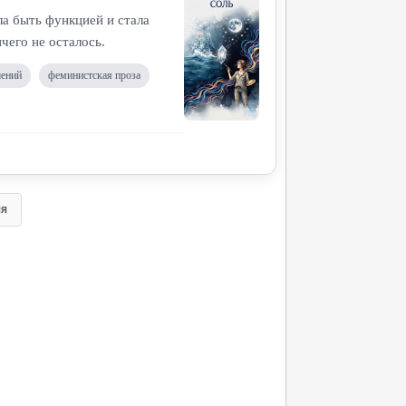
ла быть функцией и стала
ичего не осталось.
шений
феминистская проза
яя