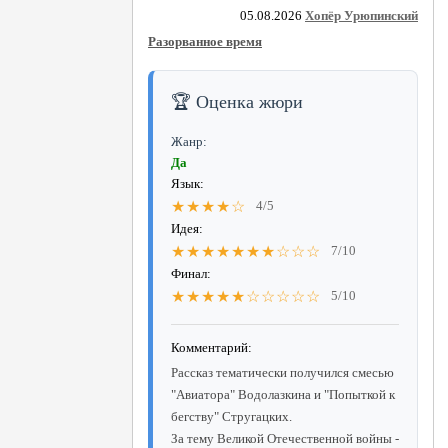
05.08.2026
Хопёр Урюпинский
Разорванное время
🏆 Оценка жюри
Жанр:
Да
Язык:
★★★★☆
4/5
Идея:
★★★★★★★☆☆☆
7/10
Финал:
★★★★★☆☆☆☆☆
5/10
Комментарий:
Рассказ тематически получился смесью
"Авиатора" Водолазкина и "Попыткой к
бегству" Стругацких.
За тему Великой Отечественной войны -