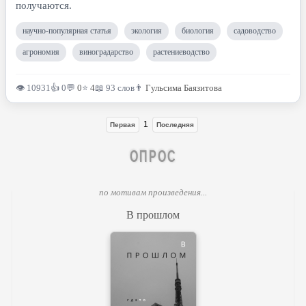
получаются.
научно-популярная статья
экология
биология
садоводство
агрономия
виноградарство
растениеводство
👁 10931
👍 0
💬
0
⭐
4
📖 93 слов
👨
Гульсима Баязитова
1
Первая
Последняя
ОПРОС
по мотивам произведения...
В прошлом