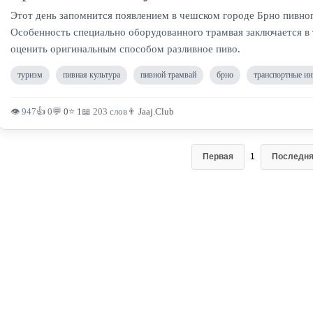
Этот день запомнится появлением в чешском городе Брно пивног
Особенность специально оборудованного трамвая заключается в 
оценить оригинальным способом разливное пиво.
туризм
пивная культура
пивной трамвай
брно
транспортные и
👁 947
👍 0
💬
0
⭐
1
📖 203 слов
👨
Jaaj.Club
Первая
1
Последн