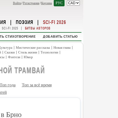
РУС
Войти
/
Регистрация
/
Корзина
НИЯ
|
ПОЭЗИЯ
|
SCI-FI 2026
|
SCI-FI 2025
БИТВЫ АВТОРОВ
ТЬ СТИХОТВОРЕНИЕ
ДОБАВИТЬ СТАТЬЮ
|
|
|
Культура
Мистические рассказы
Новая глава
|
|
|
|
й
Сказки
Стиль жизни
Технологии
|
|
нсы
Фэнтези
Юмор
НОЙ ТРАМВАЙ
Топ года
Топ за всё время
атей
 в Брно