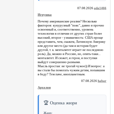
07.08.2026
ada1466
Игрушка
Почему американские реалии? Несколько
факторов: кукурузный "пояс", давно и прочно
освоенный и, соответственно, уровень
технологии в отличии от других стран более
высокий, второе - узнаваемость: США проще
представить, чем, скажем, Латинскую Америку
или другое место (да там и история будет
другой, т. к. менталитет играет не последнюю
роль). Да, можно и Россию, но, опять-таки...
менталитет. И сюжет, и герои, и поступки
выйдут совершенно разными.
Мысль простая: не трогай чужое)) И вопрос: а
вы стали бы помогать чужим детям, попавшим
в беду? Тем паче, инопланетным.
07.08.2026
habar
Архолон
🏆 Оценка жюри
Жанр: