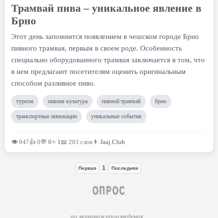
Трамвай пива – уникальное явление в
Брно
Этот день запомнится появлением в чешском городе Брно
пивного трамвая, первым в своем роде. Особенность
специально оборудованного трамвая заключается в том, что
в нем предлагают посетителям оценить оригинальным
способом разливное пиво.
туризм
пивная культура
пивной трамвай
брно
транспортные инновации
уникальные события
👁 947
👍 0
💬
0
⭐
1
📖 203 слов
👨
Jaaj.Club
1
Первая
Последняя
ОПРОС
по мотивам произведения...