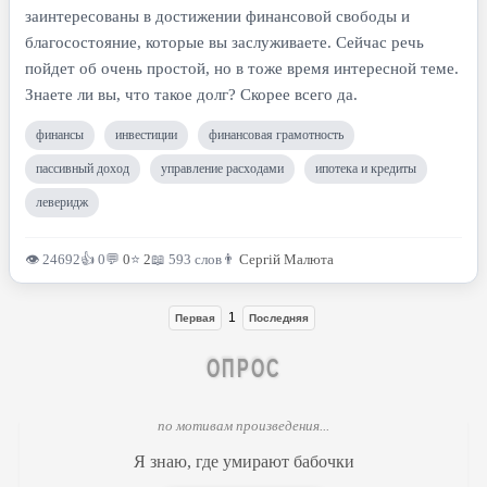
заинтересованы в достижении финансовой свободы и
благосостояние, которые вы заслуживаете. Сейчас речь
пойдет об очень простой, но в тоже время интересной теме.
Знаете ли вы, что такое долг? Скорее всего да.
финансы
инвестиции
финансовая грамотность
пассивный доход
управление расходами
ипотека и кредиты
леверидж
👁 24692
👍 0
💬
0
⭐
2
📖 593 слов
👨
Сергій Малюта
1
Первая
Последняя
ОПРОС
по мотивам произведения...
Я знаю, где умирают бабочки