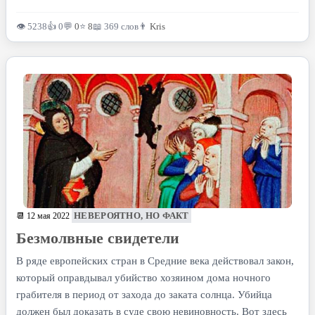
👁 5238
👍 0
💬
0
⭐
8
📖 369 слов
👨
Kris
НЕВЕРОЯТНО, НО ФАКТ
📆 12 мая 2022
Безмолвные свидетели
В ряде европейских стран в Средние века действовал закон,
который оправдывал убийство хозяином дома ночного
грабителя в период от захода до заката солнца. Убийца
должен был доказать в суде свою невиновность. Вот здесь