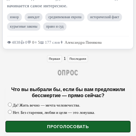
начинается самое интересное.
юмор
анекдот
средневековая европа
исторический факт
курьезные законы
право и суд
👁 4838
👍 0
💬
0
⭐
5
📖 177 слов
👨
Александра Пинякова
1
Первая
Последняя
ОПРОС
Что вы выбрали бы, если бы вам предложили
бессмертие — прямо сейчас?
Да! Жить вечно — мечта человечества.
Нет. Без старения, любви и цели — это ловушка.