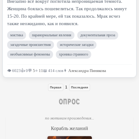
Внезапно всё вокруг поглотила непроницаемая темнота.
Женщина боялась пошевелиться. Так продолжалось минут
15-20. По крайней мере, ей так показалось. Мрак исчез
также неожиданно, как и появился.
мистика
паранормальные явления
документальная проза
загадочные происшествия
исторические загадки
необъяснимые феномены
хроника странного
👁 6023
👍 0
💬
5
⭐
11
📖 414 слов
👨
Александра Пинякова
1
Первая
Последняя
ОПРОС
по мотивам произведения...
Корабль желаний