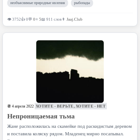
необъяснимые природные явления
рыбопады
👁 3752
👍 0
💬
0
⭐
5
📖 911 слов
👨
Jaaj.Club
ХОТИТЕ - ВЕРЬТЕ, ХОТИТЕ - НЕТ
📆 4 апреля 2022
Непроницаемая тьма
Жане расположилась на скамейке под раскидистым деревом
и поставила коляску рядом. Младенец мирно посапывал.