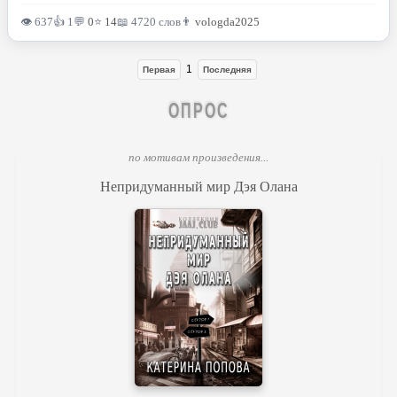
👁 637
👍 1
💬
0
⭐
14
📖 4720 слов
👨
vologda2025
1
Первая
Последняя
ОПРОС
по мотивам произведения...
Непридуманный мир Дэя Олана