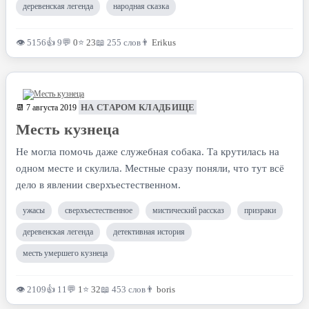
деревенская легенда
народная сказка
👁 5156
👍 9
💬
0
⭐
23
📖 255 слов
👨
Erikus
НА СТАРОМ КЛАДБИЩЕ
📆 7 августа 2019
Месть кузнеца
Не могла помочь даже служебная собака. Та крутилась на
одном месте и скулила. Местные сразу поняли, что тут всё
дело в явлении сверхъестественном.
ужасы
сверхъестественное
мистический рассказ
призраки
деревенская легенда
детективная история
месть умершего кузнеца
👁 2109
👍 11
💬
1
⭐
32
📖 453 слов
👨
boris