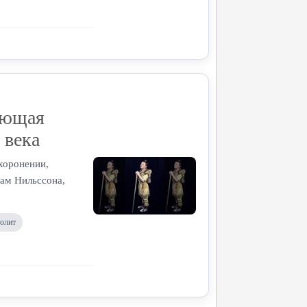
ающая
 века
хоронении,
вам Нильссона,
еолит