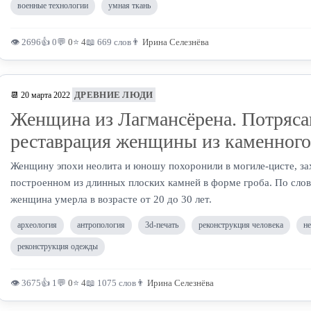
военные технологии
умная ткань
👁 2696
👍 0
💬
0
⭐
4
📖 669 слов
👨
Ирина Селезнёва
ДРЕВНИЕ ЛЮДИ
📆 20 марта 2022
Женщина из Лагмансёрена. Потряс
реставрация женщины из каменного
Женщину эпохи неолита и юношу похоронили в могиле-цисте, за
построенном из длинных плоских камней в форме гроба. По сло
женщина умерла в возрасте от 20 до 30 лет.
археология
антропология
3d-печать
реконструкция человека
н
реконструкция одежды
👁 3675
👍 1
💬
0
⭐
4
📖 1075 слов
👨
Ирина Селезнёва