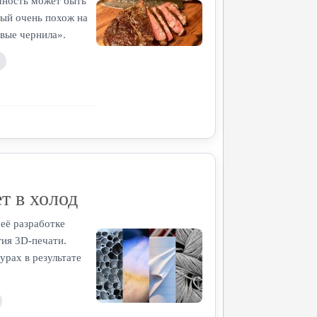
ешность может быть
рый очень похож на
ивые чернила».
т в холод
её разработке
ия 3D-печати.
рах в результате