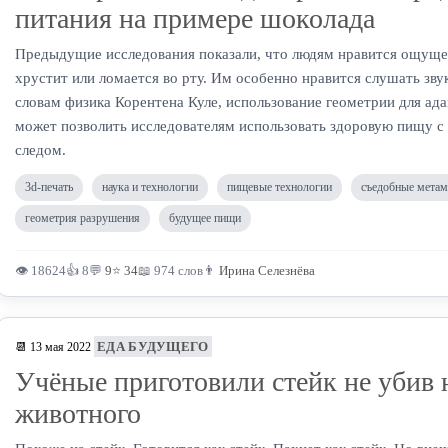
питания на примере шоколада
Предыдущие исследования показали, что людям нравится ощуще
хрустит или ломается во рту. Им особенно нравится слушать зв
словам физика Корентена Куле, использование геометрии для ад
может позволить исследователям использовать здоровую пищу с
следом.
3d-печать
наука и технологии
пищевые технологии
съедобные метам
геометрия разрушения
будущее пищи
👁 18624
👍 8
💬
9
⭐
34
📖 974 слов
👨
Ирина Селезнёва
ЕДА БУДУЩЕГО
📆 13 мая 2022
Учёные приготовили стейк не убив 
животного