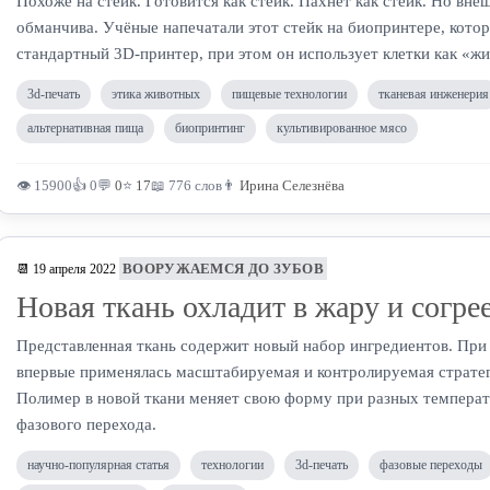
Похоже на стейк. Готовится как стейк. Пахнет как стейк. Но вн
обманчива. Учёные напечатали этот стейк на биопринтере, кото
стандартный 3D-принтер, при этом он использует клетки как «ж
3d-печать
этика животных
пищевые технологии
тканевая инженерия
альтернативная пища
биопринтинг
культивированное мясо
👁 15900
👍 0
💬
0
⭐
17
📖 776 слов
👨
Ирина Селезнёва
ВООРУЖАЕМСЯ ДО ЗУБОВ
📆 19 апреля 2022
Новая ткань охладит в жару и согрее
Представленная ткань содержит новый набор ингредиентов. При 
впервые применялась масштабируемая и контролируемая стратег
Полимер в новой ткани меняет свою форму при разных температу
фазового перехода.
научно-популярная статья
технологии
3d-печать
фазовые переходы