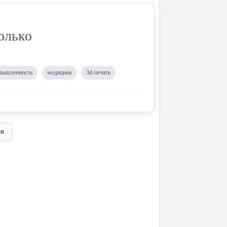
олько
мышленность
медицина
3d-печать
яя