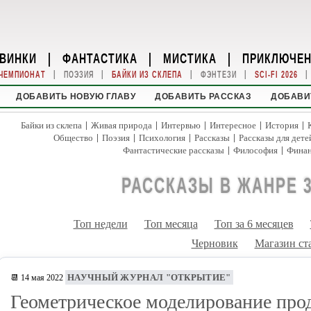
ВИНКИ
|
ФАНТАСТИКА
|
МИСТИКА
|
ПРИКЛЮЧЕ
|
|
|
|
|
ЧЕМПИОНАТ
ПОЭЗИЯ
БАЙКИ ИЗ СКЛЕПА
ФЭНТЕЗИ
SCI-FI 2026
ДОБАВИТЬ НОВУЮ ГЛАВУ
ДОБАВИТЬ РАССКАЗ
ДОБАВИ
|
|
|
|
|
Байки из склепа
Живая природа
Интервью
Интересное
История
|
|
|
|
Общество
Поэзия
Психология
Рассказы
Рассказы для дете
|
|
Фантастические рассказы
Философия
Фина
РАССКАЗЫ В ЖАНРЕ 
Топ недели
Топ месяца
Топ за 6 месяцев
Черновик
Магазин ст
НАУЧНЫЙ ЖУРНАЛ "ОТКРЫТИЕ"
📆 14 мая 2022
Геометрическое моделирование про