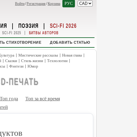
РУС
Войти
/
Регистрация
/
Корзина
НИЯ
|
ПОЭЗИЯ
|
SCI-FI 2026
|
SCI-FI 2025
БИТВЫ АВТОРОВ
ТЬ СТИХОТВОРЕНИЕ
ДОБАВИТЬ СТАТЬЮ
|
|
|
Культура
Мистические рассказы
Новая глава
|
|
|
|
й
Сказки
Стиль жизни
Технологии
|
|
нсы
Фэнтези
Юмор
3D-ПЕЧАТЬ
Топ года
Топ за всё время
атей
дуктов