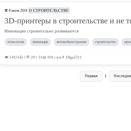
О СТРОИТЕЛЬСТВЕ
📆 8 июля 2018
3D-принтеры в строительстве и не т
Инновации стремительно развиваются
технологии
инновации
автомобилестроение
строительство
про
👁 54924
👍 1
💬
20
⭐
51
📖 498 слов
👨
Olga2511
Первая
1
Последн