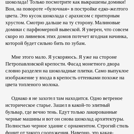
шоколада! Только посмотрите как выкрашены домики!
Вон, на повороте «булочная» в постройке едко-желтого
цвета. Это кусок шоколада с арахисом с приторным
хрустом. Смотрю дальше на ту сторону. Малиновые
домики с парфюмерной вывеской. Я уверен, что совсем
скоро из ливневок этих домов потечет ягодная начинка,
которой будет сильно бить по зубам.
Мне этого мало. Я ускоряюсь. Я уже на стороне
Петропавловской крепости. Фасад монетного двора
словно разделен на шоколадные плитки. Само выпуклое
изображение у входа в крепость оттенками похоже на
цвета топленого молока.
Однако я не захотел там находится. Одно ветреное
историческое старье. Зашел в какой-то элитный
бульвар, где вечно тень. Едут только лакированные
черные машины и вот он снова шоколад архитектуры.
Полностью черное здание с орнаментом. Строгий стиль
фонит от такого сооружения. Наверно, это какая-