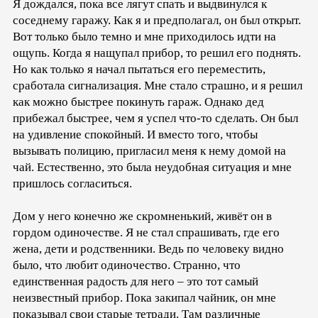
Я дождался, пока все лягут спать и выдвинулся к
соседнему гаражу. Как я и предполагал, он был открыт.
Вот только было темно и мне приходилось идти на
ощупь. Когда я нащупал прибор, то решил его поднять.
Но как только я начал пытаться его переместить,
сработала сигнализация. Мне стало страшно, и я решил
как можно быстрее покинуть гараж. Однако дед
прибежал быстрее, чем я успел что-то сделать. Он был
на удивление спокойный. И вместо того, чтобы
вызывать полицию, пригласил меня к нему домой на
чай. Естественно, это была неудобная ситуация и мне
пришлось согласиться.
Дом у него конечно же скромненький, живёт он в
гордом одиночестве. Я не стал спрашивать, где его
жена, дети и родственники. Ведь по человеку видно
было, что любит одиночество. Странно, что
единственная радость для него – это тот самый
неизвестный прибор. Пока закипал чайник, он мне
показывал свои старые тетради. Там различные