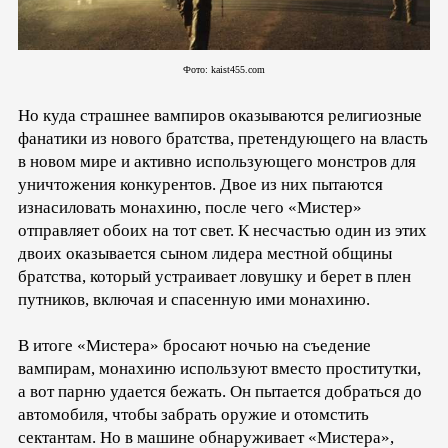
Фото:
kaist455.com
Но куда страшнее вампиров оказываются религиозные
фанатики из нового братства, претендующего на власть
в новом мире и активно использующего монстров для
уничтожения конкурентов. Двое из них пытаются
изнасиловать монахиню, после чего «Мистер»
отправляет обоих на тот свет. К несчастью один из этих
двоих оказывается сыном лидера местной общины
братства, который устраивает ловушку и берет в плен
путников, включая и спасенную ими монахиню.
В итоге «Мистера» бросают ночью на съедение
вампирам, монахиню используют вместо проститутки,
а вот парню удается бежать. Он пытается добраться до
автомобиля, чтобы забрать оружие и отомстить
сектантам. Но в машине обнаруживает «Мистера»,