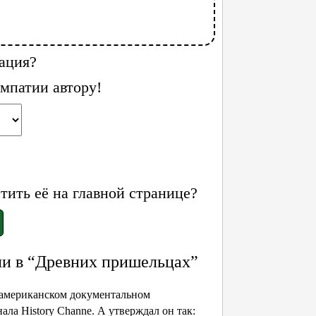
ация?
мпатии автору!
ить её на главной странице?
ли в “Древних пришельцах”
 американском документальном
нала History Channe. А утверждал он так: