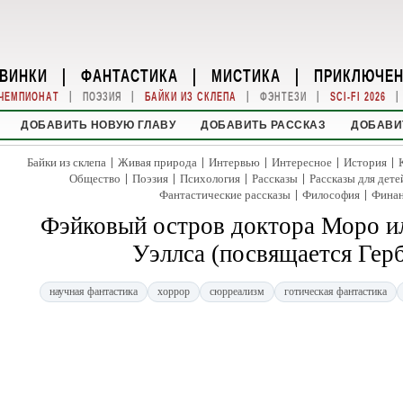
ВИНКИ
|
ФАНТАСТИКА
|
МИСТИКА
|
ПРИКЛЮЧЕ
|
|
|
|
|
ЧЕМПИОНАТ
ПОЭЗИЯ
БАЙКИ ИЗ СКЛЕПА
ФЭНТЕЗИ
SCI-FI 2026
ДОБАВИТЬ НОВУЮ ГЛАВУ
ДОБАВИТЬ РАССКАЗ
ДОБАВИ
|
|
|
|
|
Байки из склепа
Живая природа
Интервью
Интересное
История
|
|
|
|
Общество
Поэзия
Психология
Рассказы
Рассказы для дете
|
|
Фантастические рассказы
Философия
Фина
Фэйковый остров доктора Моро ил
Уэллса (посвящается Гер
научная фантастика
хоррор
сюрреализм
готическая фантастика