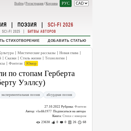
РУС
Войти
/
Регистрация
/
Корзина
НИЯ
|
ПОЭЗИЯ
|
SCI-FI 2026
|
SCI-FI 2025
БИТВЫ АВТОРОВ
ТЬ СТИХОТВОРЕНИЕ
ДОБАВИТЬ СТАТЬЮ
|
|
|
Культура
Мистические рассказы
Новая глава
|
|
|
|
й
Сказки
Стиль жизни
Технологии
|
|
нсы
Фэнтези
Юмор
и по стопам Герберта
берту Уэллсу)
экспериментальная поэзия
абсурдная поэзия
27.10.2022
Рубрика:
Фэнтези
Автор:
vladik1977
Книга:
Стихи с юмором
23630
0
0
26
68