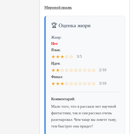
Мировой пранк
🏆 Оценка жюри
Жанр:
Нет
Язык:
★★★☆☆
3/5
Идея:
★★☆☆☆☆☆☆☆☆
2/10
Финал:
★★★☆☆☆☆☆☆☆
3/10
Комментарий:
Мало того, что в рассказе нет научной
фантастики, так и сам рассказ очень
разочаровал. Чем чаще вы зовете тьму,
тем быстрее она придет!