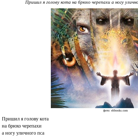
Пришил я голову кота на брюхо черепахи а ногу улично
фото: eltbooks.com
Пришил я голову кота
на брюхо черепахи
а ногу уличного пса