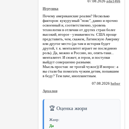
07.08.2026
ada1466
Игрушка
Почему американские реалии? Несколько
факторов: кукурузный "пояс", давно и прочно
освоенный и, соответственно, уровень
технологии в отличии от других стран более
высокий, второе - узнаваемость: США проще
представить, чем, скажем, Латинскую Америку
или другое место (да там и история будет
другой, т. к. менталитет играет не последнюю
роль). Да, можно и Россию, но, опять-таки...
менталитет. И сюжет, и герои, и поступки
выйдут совершенно разными.
Мысль простая: не трогай чужое)) И вопрос: а
вы стали бы помогать чужим детям, попавшим
в беду? Тем паче, инопланетным.
07.08.2026
habar
Архолон
🏆 Оценка жюри
Жанр:
Да