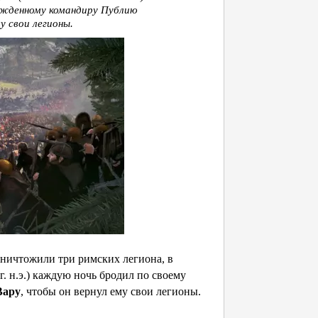
бежденному командиру Публию
у свои легионы.
 уничтожили три римских легиона, в
4 г. н.э.) каждую ночь бродил по своему
Вару
, чтобы он вернул ему свои легионы.