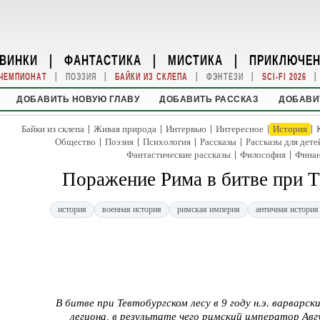
ВИНКИ
|
ФАНТАСТИКА
|
МИСТИКА
|
ПРИКЛЮЧЕ
|
|
|
|
|
ЧЕМПИОНАТ
ПОЭЗИЯ
БАЙКИ ИЗ СКЛЕПА
ФЭНТЕЗИ
SCI-FI 2026
ДОБАВИТЬ НОВУЮ ГЛАВУ
ДОБАВИТЬ РАССКАЗ
ДОБАВИ
|
|
|
|
|
Байки из склепа
Живая природа
Интервью
Интересное
История
|
|
|
|
Общество
Поэзия
Психология
Рассказы
Рассказы для дете
|
|
Фантастические рассказы
Философия
Фина
Поражение Рима в битве при Т
история
военная история
римская империя
античная история
В битве при Тевтобургском лесу в 9 году н.э. варвар
легиона, в результате чего римский император Август 