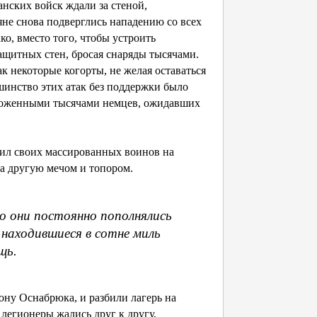
нских войск ждали за стеной,
яне снова подверглись нападению со всех
ко, вместо того, чтобы устроить
ащитных стен, бросая снаряды тысячами.
к некоторые когорты, не желая оставаться
инство этих атак без поддержки было
ичтоженными тысячами немцев, ожидавших
вил своих массированных воинов на
ла другую мечом и топором.
о они постоянно пополнялись
ё находившиеся в сотне миль
щь.
ону Оснабрюка, и разбили лагерь на
 легионеры жались друг к другу,