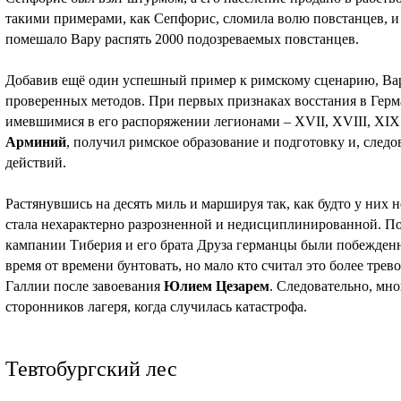
такими примерами, как Сепфорис, сломила волю повстанцев, и 
помешало Вару распять 2000 подозреваемых повстанцев.
Добавив ещё один успешный пример к римскому сценарию, Вар
проверенных методов. При первых признаках восстания в Герм
имевшимися в его распоряжении легионами – XVII, XVIII, XIX.
Арминий
, получил римское образование и подготовку и, след
действий.
Растянувшись на десять миль и маршируя так, как будто у них 
стала нехарактерно разрозненной и недисциплинированной. По
кампании Тиберия и его брата Друза германцы были побежден
время от времени бунтовать, но мало кто считал это более тре
Галлии после завоевания
Юлием Цезарем
. Следовательно, мн
сторонников лагеря, когда случилась катастрофа.
Тевтобургский лес