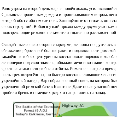
Рано утром на второй день марша пошёл дождь, усиливавшийся 
Сражаясь с проливным дождем и пронизывающим ветром, легио
которой обоз с обозом еле полз. Защищённые от стихии, они ст
своих страданий. Войдя в узкий проход между двумя участками 
подозревающие римляне не заметили тщательно расставленной
Осаждённые со всех сторон снарядами, легионы погрузились в 
сближению, бросая всё больше ракет и подавляя части римско
закалённые в боях центурионы восстановили порядок в колеб
легионеров под свои знамена, обнажив мечи и возглавив контр
яростные атаки немцев были отбиты. Римляне выиграли время, 
часть трех потрясённых, но быстро восстанавливающихся лег
укреплённый лагерь, Вар собрал военный совет, на котором был
укрепленной римской базе в Ксантене. Даже после ужасной но
пробили брешь в немецких рядах и направились на запад.