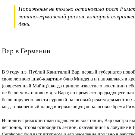
Поражение не только остановило рост Римско
латино-германский раскол, который сохраняет
день.
Вар в Германии
В 9 году н.э. Публий Квинтилий Вар, первый губернатор ново
свою летнюю штаб-квартиру близ Миндена и направлялся в кр
(современный Майнц), когда пришло известие о восстании неб
не были чем-то новым для Вара; во время его предыдущего наз
было поручено ввести суровый налоговый режим для местных жи
когда покоренный народ впервые ощущал налоговое бремя Рима
Используя римский план подавления восстаний, Вар быстро вы
легионов, чтобы освободить легион, оказавшийся в ловушке в
Сепфорис был взят штурмом, а его население продано в рабств