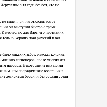
Иерусалим был сдан без боя, что не
 не видел причин отклоняться от
ании он выступил быстро с тремя
 К несчастью для Вара, его противник,
овательно, хорошо знал римский план
не было никаких забот, римская колонна
 мнению легионеров, после многих лет
ным народом. Некоторые из них могли
вожным, чем спорадические восстания в
огие легионеры бродили без оружия среди