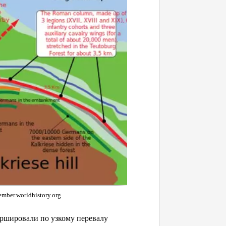
mber.worldhistory.org
ршировали по узкому перевалу