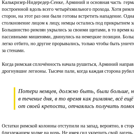
Калькризер-Нидередер-Сенке, Арминий и основная часть герма
построенной вдоль всего четырёхмильного прохода. Хотя римл
сторон, на этот раз они были готовы встретить нападение. Одна
столкновение лицом к лицу, немцы остались под прикрытием з
Большинство римлян укрылись за своими щитами, в то время ка
пассивными мишенями, двинулись на немецкие позиции. Больш
легко отбито, но другие прорывались, только чтобы быть ун
за стенами.
Когда римская сплочённость начала рушиться, Арминий напра
дрогнувшие легионы. Тысячи пали, когда каждая сторона руби
Потери немцев, должно быть, были больше, н
в течение дня, в то время как римляне, всё ещ
от своей крепости, отчаялись получить помо
Остатки римской колонны отступили на запад, вероятно, в стор
близлежащем холме на ночь. Не имея сил укрепить свой лагерь,