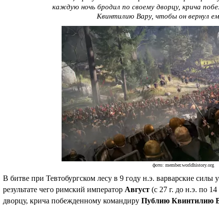
каждую ночь бродил по своему дворцу, крича по
Квинтилию Вару, чтобы он вернул ем
фото: member.worldhistory.org
В битве при Тевтобургском лесу в 9 году н.э. варварские силы
результате чего римский император
Август
(с 27 г. до н.э. по 1
дворцу, крича побежденному командиру
Публию Квинтилию 