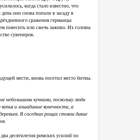
силилось, когда стало известно, что
 день они снова попали в засаду в
тырёхдневного сражения германцы
м повесить или сжечь заживо. Их головы
естве сувениров.
дущей мести, вновь посетил место битвы.
ие небольшими кучками, поскольку люди
 копья и лошадиные конечности, а
деревьев. В соседних рощах стояли дикие
ов.
и два десятилетия римских усилий по