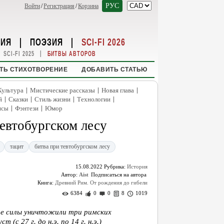
РУС
Войти
/
Регистрация
/
Корзина
НИЯ
|
ПОЭЗИЯ
|
SCI-FI 2026
|
SCI-FI 2025
БИТВЫ АВТОРОВ
ТЬ СТИХОТВОРЕНИЕ
ДОБАВИТЬ СТАТЬЮ
|
|
|
Культура
Мистические рассказы
Новая глава
|
|
|
|
й
Сказки
Стиль жизни
Технологии
|
|
нсы
Фэнтези
Юмор
евтобургском лесу
тацит
битва при тевтобургском лесу
15.08.2022
Рубрика:
История
Автор:
Aist
Книга:
Древний Рим. От рождения до гибели
6384
0
0
8
1019
ские силы уничтожили три римских
(с 27 г. до н.э. по 14 г. н.э.)