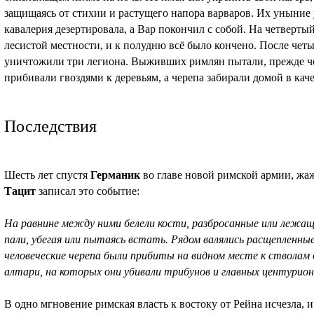
защищаясь от стихии и растущего напора варваров. Их уныние у
кавалерия дезертировала, а Вар покончил с собой. На четвертый
лесистой местности, и к полудню всё было кончено. После че
уничтожили три легиона. Выживших римлян пытали, прежде че
прибивали гвоздями к деревьям, а черепа забирали домой в кач
Последствия
Шесть лет спустя
Германик
во главе новой римской армии, жаж
Тацит
записал это событие:
На равнине между ними белели кости, разбросанные или лежащ
пали, убегая или пытаясь встать. Рядом валялись расщепленные
человеческие черепа были прибиты на видном месте к стволам 
алтари, на которых они убивали трибунов и главных центурион
В одно мгновение римская власть к востоку от Рейна исчезла, 