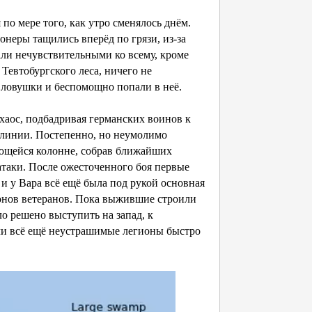
по мере того, как утро сменялось днём.
неры тащились вперёд по грязи, из-за
али нечувствительными ко всему, кроме
Тевтобургского леса, ничего не
 ловушки и беспомощно попали в неё.
хаос, подбадривая германских воинов к
й линии. Постепенно, но неумолимо
лющейся колонне, собрав ближайших
атаки. После ожесточенного боя первые
и у Вара всё ещё была под рукой основная
ионов ветеранов. Пока выжившие строили
о решено выступить на запад, к
чи всё ещё неустрашимые легионы быстро