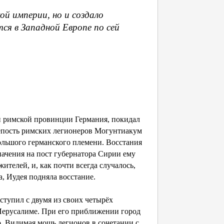
й империи, но и создало
ся в Западной Европе по сей
й римской провинции Германия, покидал
епость римских легионеров Могунтиакум
ольшого германского племени. Восстания
начения на пост губернатора Сирии ему
телей, и, как почти всегда случалось,
, Иудея подняла восстание.
ступил с двумя из своих четырёх
 Иерусалиме. При его приближении город
о. Видимая мощь легионов в сочетании с