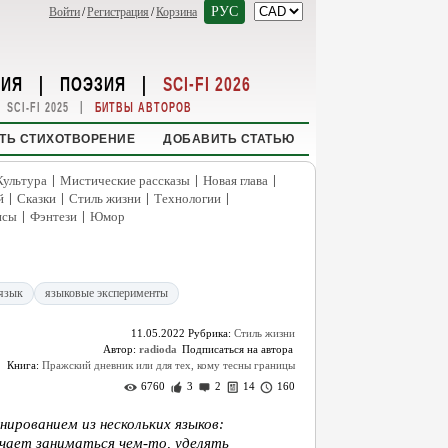
РУС
Войти
/
Регистрация
/
Корзина
НИЯ
|
ПОЭЗИЯ
|
SCI-FI 2026
|
SCI-FI 2025
БИТВЫ АВТОРОВ
ТЬ СТИХОТВОРЕНИЕ
ДОБАВИТЬ СТАТЬЮ
|
|
|
Культура
Мистические рассказы
Новая глава
|
|
|
|
й
Сказки
Стиль жизни
Технологии
|
|
нсы
Фэнтези
Юмор
язык
языковые эксперименты
11.05.2022
Рубрика:
Стиль жизни
Автор:
radioda
Книга:
Пражский дневник или для тех, кому тесны границы
6760
3
2
14
160
ированием из нескольких языков:
начает заниматься чем-то, уделять