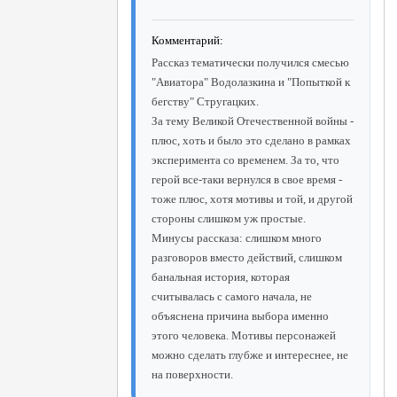
Комментарий:
Рассказ тематически получился смесью
"Авиатора" Водолазкина и "Попыткой к
бегству" Стругацких.
За тему Великой Отечественной войны -
плюс, хоть и было это сделано в рамках
эксперимента со временем. За то, что
герой все-таки вернулся в свое время -
тоже плюс, хотя мотивы и той, и другой
стороны слишком уж простые.
Минусы рассказа: слишком много
разговоров вместо действий, слишком
банальная история, которая
считывалась с самого начала, не
объяснена причина выбора именно
этого человека. Мотивы персонажей
можно сделать глубже и интереснее, не
на поверхности.