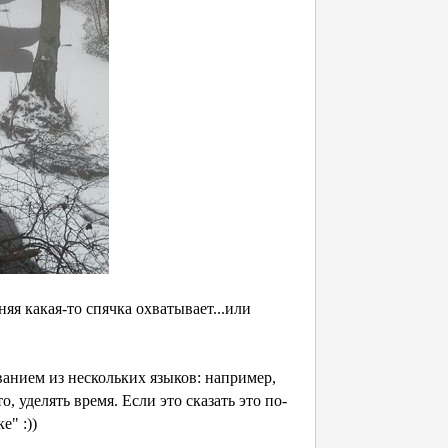
яя какая-то спячка охватывает...или
ием из нескольких языков: например,
то, уделять время. Если это сказать это по-
е" :))