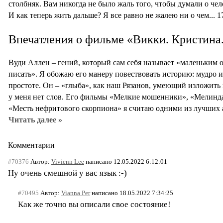
столбняк. Вам никогда не было жаль того, чтобы думали о чел
И как теперь жить дальше? Я все равно не жалею ни о чем... 1
Впечатления о фильме «Викки. Кристина
Вуди Аллен – гений, который сам себя называет «маленьким 
писать». Я обожаю его манеру повествовать историю: мудро и 
простоте. Он – «глыба», как наш Рязанов, умеющий изложить
у меня нет слов. Его фильмы «Мелкие мошенники», «Мелинда
«Месть нефритового скорпиона» я считаю одними из лучших 
Читать далее »
Комментарии
#70376
Автор:
Vivienn Lee
написано 12.05.2022 6:12:01
Ну очень смешной у вас язык :-)
#70495
Автор:
Vianna Per
написано 18.05.2022 7:34:25
Как же точно вы описали свое состояние!