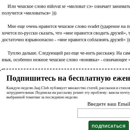
Или чешское слово milovat se «миловат cэ» означает занимать
получится «миловаться» )))
Мне еще очень нравится чешское слово svadet (ударение на пе
хочется по-русски сказать, что «мне нравится сводить друзей»,
достаточно взрывоопасно - «мне нравится соблазнять друзей» )))
Туплю дальше. Следующий раз еще че-нить расскажу. На само
язык, особенно нежное чешское слово «вонявка» - означающее «д
Подпишитесь на бесплатную еже
Каждую неделю Jaaj.Club публикует множество статей, рассказов и стихов
затруднительная. Подписка на рассылку решит эту проблему: вам на почт
выбранной тематике за последнюю неделю.
Введите ваш Emai