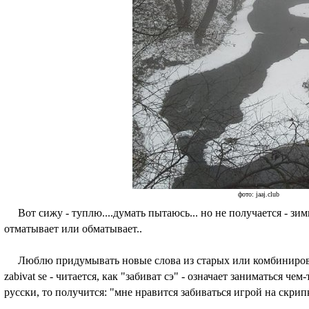
фото: jaaj.club
Вот сижу - туплю....думать пытаюсь... но не получается - зимн
отматывает или обматывает..
Люблю придумывать новые слова из старых или комбинирован
zabivat se - читается, как "забиват сэ" - означает заниматься чем-
русски, то получится: "мне нравится забиваться игрой на скрипк