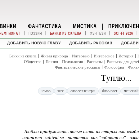
ВИНКИ
|
ФАНТАСТИКА
|
МИСТИКА
|
ПРИКЛЮЧЕ
|
|
|
|
|
ЧЕМПИОНАТ
ПОЭЗИЯ
БАЙКИ ИЗ СКЛЕПА
ФЭНТЕЗИ
SCI-FI 2026
ДОБАВИТЬ НОВУЮ ГЛАВУ
ДОБАВИТЬ РАССКАЗ
ДОБАВИ
|
|
|
|
|
Байки из склепа
Живая природа
Интервью
Интересное
История
|
|
|
|
Общество
Поэзия
Психология
Рассказы
Рассказы для дете
|
|
Фантастические рассказы
Философия
Фина
Туплю...
юмор
эссе
словесные игры
блог-пост
чешский 
Люблю придумывать новые слова из старых или комбин
например, zabivat se - читается, как "забиват сэ" - оз